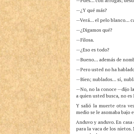
—Pues… con arrugas; desd
—¿Y qué más?
—Verá… el pelo blanco… ca
—¿Digamos qué?
—Filosa.
—¿Eso es todo?
—Bueno… además de nombre
—Pero usted no ha hablado 
—Bien; nublados… sí, nubl
—No, no la conoce —dijo la
a quien usted busca, no es 
Y salió la muerte otra ve
medio se le asomaba bajo e
Anduvo y anduvo. En casa d
para la vaca de los nietos.