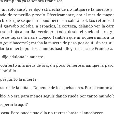
ta cumplida ya la señora Francisca.
un solo caso”, se dijo satisfecha de no fatigarse la muerte y
ado de romerillo y rocío. Efectivamente, era el mes de mayo 
i brote que se quedara bajo tierra sin salir al sol. Los retoños 
l guayabo soltaba, a espacios, la corteza, dejando ver la car
sola hoja amarilla; verde era todo, desde el suelo al aire, y 
te se tapara la nariz. Lógico también que ni siquiera mirara t
ro ¿qué hacerse?; estaba la muerte de paso por aquí, sin ser su 
ar la muerte por los caminos hasta llegar a casa de Francisca.
—dijo adulona la muerte.
ontestó una nieta de oro, un poco temerosa, aunque la parca
 bolsillo.
preguntó la muerte.
madre de la niña—. Depende de los quehaceres. Por el campo a
abio. No era para menos seguir dando rueda por tanto mundo b
esperarla aquí?
 casa. Pero puede que ella no regrese hasta el anochecer.