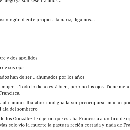
e luego ya son sesenta años…
si ningún diente propio… la nariz, digamos…
 y dos apellidos.
de sus ojos.
ados han de ser… ahumados por los años.
 mujer—. Todo lo dicho está bien, pero no los ojos. Tiene meno
Francisca.
z al camino. Iba ahora indignada sin preocuparse mucho po
l ala del sombrero.
e los González le dijeron que estaba Francisca a un tiro de oj
 Mas solo vio la muerte la pastura recién cortada y nada de Fran