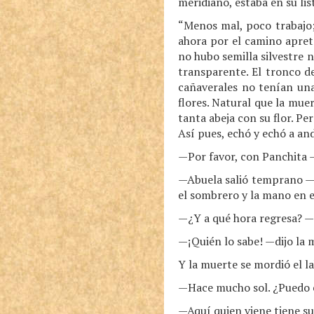
meridiano, estaba en su lis
“Menos mal, poco trabajo; 
ahora por el camino apret
no hubo semilla silvestre n
transparente. El tronco de
cañaverales no tenían una 
flores. Natural que la muer
tanta abeja con su flor. Pe
Así pues, echó y echó a and
—Por favor, con Panchita 
—Abuela salió temprano —c
el sombrero y la mano en el
—¿Y a qué hora regresa? —
—¡Quién lo sabe! —dijo la 
Y la muerte se mordió el l
—Hace mucho sol. ¿Puedo 
—Aquí quien viene tiene su