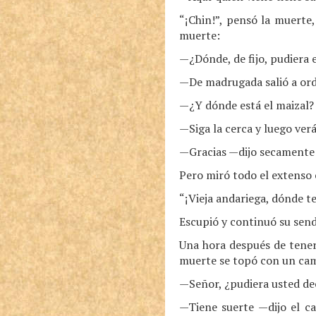
“¡Chin!”, pensó la muerte,
muerte:
—¿Dónde, de fijo, pudiera 
—De madrugada salió a ord
—¿Y dónde está el maizal?
—Siga la cerca y luego ver
—Gracias —dijo secamente 
Pero miró todo el extenso 
“¡Vieja andariega, dónde t
Escupió y continuó su send
Una hora después de tener 
muerte se topó con un ca
—Señor, ¿pudiera usted de
—Tiene suerte —dijo el ca