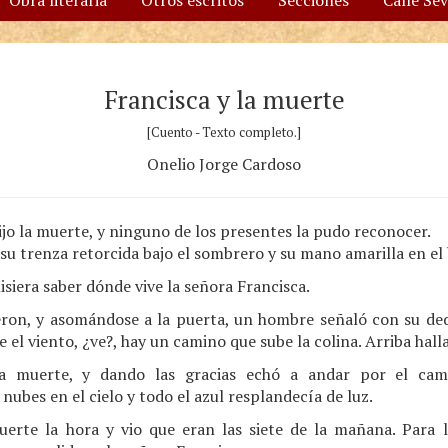
Obra literaria
Otros escritos
Secciones
Calle Se
Francisca y la muerte
[Cuento - Texto completo.]
Onelio Jorge Cardoso
o la muerte, y ninguno de los presentes la pudo reconocer.
 su trenza retorcida bajo el sombrero y su mano amarilla en el b
siera saber dónde vive la señora Francisca.
ron, y asomándose a la puerta, un hombre señaló con su ded
 el viento, ¿ve?, hay un camino que sube la colina. Arriba halla
la muerte, y dando las gracias echó a andar por el cam
ubes en el cielo y todo el azul resplandecía de luz.
erte la hora y vio que eran las siete de la mañana. Para l