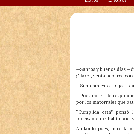
Libros
El Autor
—Santos y buenos días —dij
¡Claro!, venía la parca con
—Si no molesto —dijo—, qui
—Pues mire —le respondie
por los matorrales que bate
“Cumplida está” pensó 
precisamente, había pocas n
Andando pues, miró la mu