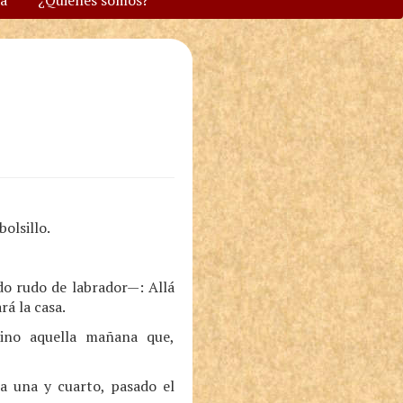
va
¿Quiénes somos?
olsillo.
o rudo de labrador—: Allá
rá la casa.
ino aquella mañana que,
a una y cuarto, pasado el