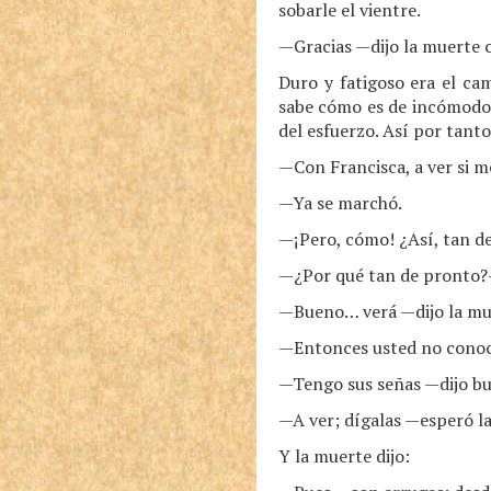
sobarle el vientre.
—Gracias —dijo la muerte c
Duro y fatigoso era el ca
sabe cómo es de incómodo s
del esfuerzo. Así por tanto
—Con Francisca, a ver si me
—Ya se marchó.
—¡Pero, cómo! ¿Así, tan d
—¿Por qué tan de pronto?—l
—Bueno… verá —dijo la mue
—Entonces usted no conoce
—Tengo sus señas —dijo bur
—A ver; dígalas —esperó l
Y la muerte dijo: