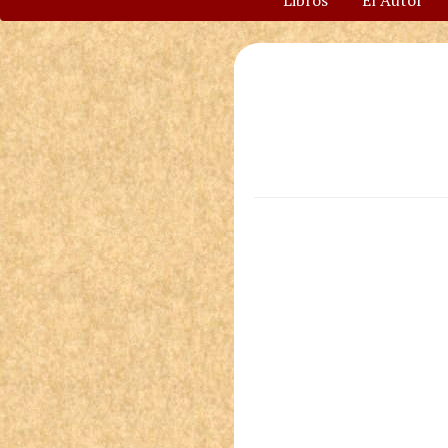
Libros
El Autor