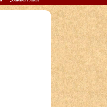
va
¿Quiénes somos?