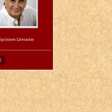
ipciones Literarias
O