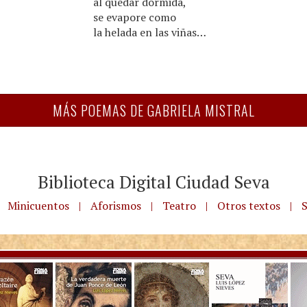
al quedar dormida,
se evapore como
la helada en las viñas…
MÁS POEMAS DE GABRIELA MISTRAL
Biblioteca Digital Ciudad Seva
Minicuentos
|
Aforismos
|
Teatro
|
Otros textos
|
S