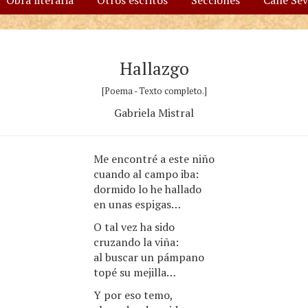
Obra literaria
Otros escritos
Secciones
Calle Se
Hallazgo
[Poema - Texto completo.]
Gabriela Mistral
Me encontré a este niño
cuando al campo iba:
dormido lo he hallado
en unas espigas…
O tal vez ha sido
cruzando la viña:
al buscar un pámpano
topé su mejilla…
Y por eso temo,