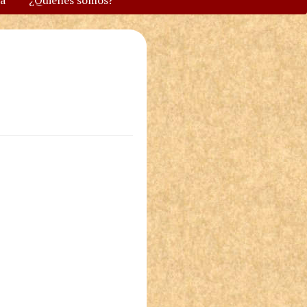
va
¿Quiénes somos?