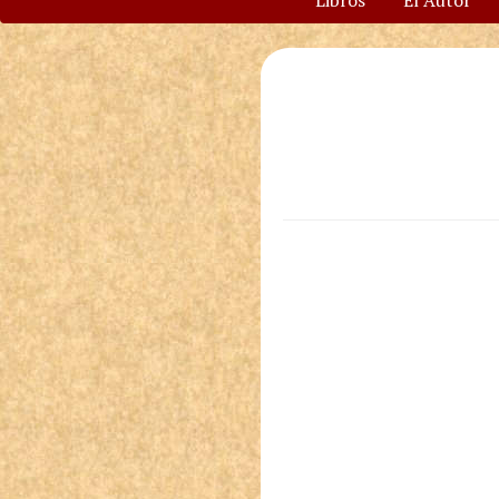
Libros
El Autor