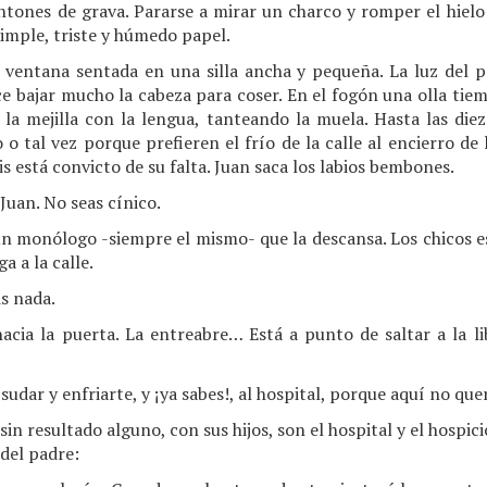
ntones de grava. Pararse a mirar un charco y romper el hielo
 simple, triste y húmedo papel.
a ventana sentada en una silla ancha y pequeña. La luz del p
ce bajar mucho la cabeza para coser. En el fogón una olla tiem
a la mejilla con la lengua, tanteando la muela. Hasta las diez
o tal vez porque prefieren el frío de la calle al encierro de l
is está convicto de su falta. Juan saca los labios bembones.
 Juan. No seas cínico.
 monólogo -siempre el mismo- que la descansa. Los chicos 
a a la calle.
is nada.
cia la puerta. La entreabre… Está a punto de saltar a la l
udar y enfriarte, y ¡ya sabes!, al hospital, porque aquí no q
sin resultado alguno, con sus hijos, son el hospital y el hospi
del padre: