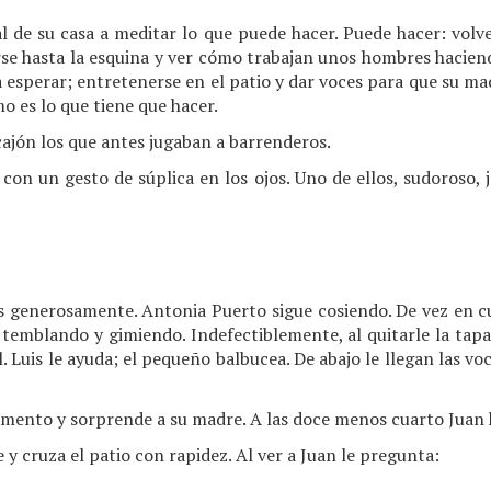
l de su casa a meditar lo que puede hacer. Puede hacer: volver
rse hasta la esquina y ver cómo trabajan unos hombres haciend
 esperar; entretenerse en el patio y dar voces para que su mad
mo es lo que tiene que hacer.
cajón los que antes jugaban a barrenderos.
con un gesto de súplica en los ojos. Uno de ellos, sudoroso, ja
s generosamente. Antonia Puerto sigue cosiendo. De vez en c
a temblando y gimiendo. Indefectiblemente, al quitarle la tap
. Luis le ayuda; el pequeño balbucea. De abajo le llegan las vo
omento y sorprende a su madre. A las doce menos cuarto Juan
e y cruza el patio con rapidez. Al ver a Juan le pregunta: