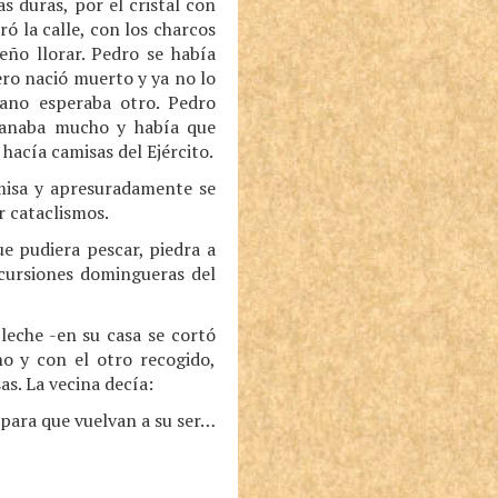
s duras, por el cristal con
ró la calle, con los charcos
eño llorar. Pedro se había
ero nació muerto y ya no lo
rano esperaba otro. Pedro
 ganaba mucho y había que
hacía camisas del Ejército.
amisa y apresuradamente se
r cataclismos.
ue pudiera pescar, piedra a
xcursiones domingueras del
leche -en su casa se cortó
ho y con el otro recogido,
s. La vecina decía:
 para que vuelvan a su ser…