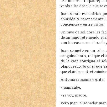
-Se lo diré a tu padre; él
verás a las doce la que te e
Juan siente escalofríos p
aburrida y serenamente. 
conciencia y entre gritos.
Un rayo de sol dora las fa
de un niño reteniendo el ai
con los cascos en el suelo 
Juan se mete en un solar a
sanguinolento, tal que el
de la casa contigua al so
blanqueado. Juan sí que s
que el único entretenimien
Antonia se asoma y grita:
-Juan, sube.
-Ya voy, madre.
Pero Juan, el soñador Juan,