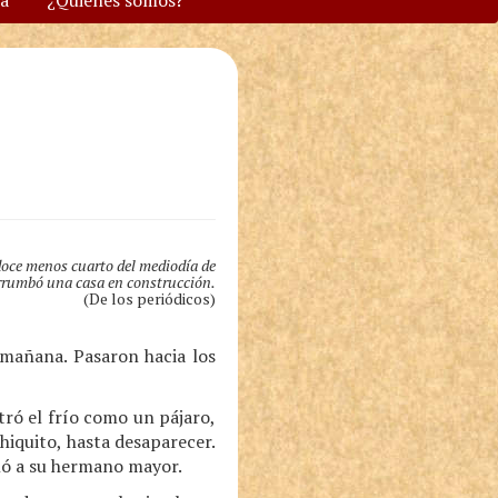
va
¿Quiénes somos?
doce menos cuarto del mediodía de
errumbó una casa en construcción.
(De los periódicos)
a mañana. Pasaron hacia los
ró el frío como un pájaro,
chiquito, hasta desaparecer.
eló a su hermano mayor.