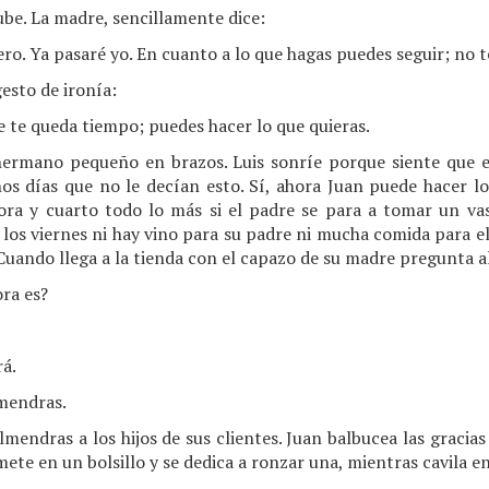
sube. La madre, sencillamente dice:
ero. Ya pasaré yo. En cuanto a lo que hagas puedes seguir; no t
esto de ironía:
e te queda tiempo; puedes hacer lo que quieras.
hermano pequeño en brazos. Luis sonríe porque siente que 
os días que no le decían esto. Sí, ahora Juan puede hacer l
ra y cuarto todo lo más si el padre se para a tomar un va
 y los viernes ni hay vino para su padre ni mucha comida para e
 Cuando llega a la tienda con el capazo de su madre pregunta a
ora es?
rá.
lmendras.
mendras a los hijos de sus clientes. Juan balbucea las gracias
ete en un bolsillo y se dedica a ronzar una, mientras cavila en