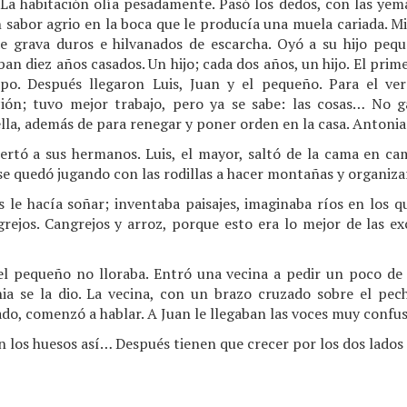
La habitación olía pesadamente. Pasó los dedos, con las yema
n sabor agrio en la boca que le producía una muela cariada. Mi
 grava duros e hilvanados de escarcha. Oyó a su hijo pequ
ban diez años casados. Un hijo; cada dos años, un hijo. El prim
po. Después llegaron Luis, Juan y el pequeño. Para el ve
ción; tuvo mejor trabajo, pero ya se sabe: las cosas… No
ella, además de para renegar y poner orden en la casa. Antonia 
ertó a sus hermanos. Luis, el mayor, saltó de la cama en c
se quedó jugando con las rodillas a hacer montañas y organiza
 le hacía soñar; inventaba paisajes, imaginaba ríos en los q
grejos. Cangrejos y arroz, porque esto era lo mejor de las e
 el pequeño no lloraba. Entró una vecina a pedir un poco de 
ia se la dio. La vecina, con un brazo cruzado sobre el pec
do, comenzó a hablar. A Juan le llegaban las voces muy confusa
nen los huesos así… Después tienen que crecer por los dos lados