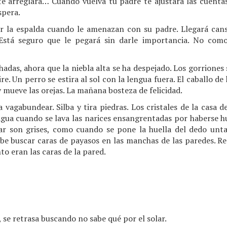
 te arreglará… Cuando vuelva tu padre te ajustará las cuenta
spera.
or la espalda cuando le amenazan con su padre. Llegará cans
Está seguro que le pegará sin darle importancia. No com
chadas, ahora que la niebla alta se ha despejado. Los gorrione
re. Un perro se estira al sol con la lengua fuera. El caballo de
y mueve las orejas. La mañana bosteza de felicidad.
 vagabundear. Silba y tira piedras. Los cristales de la casa 
 agua cuando se lava las narices ensangrentadas por haberse 
lar son grises, como cuando se pone la huella del dedo unta
abe buscar caras de payasos en las manchas de las paredes. Re
to eran las caras de la pared.
 se retrasa buscando no sabe qué por el solar.