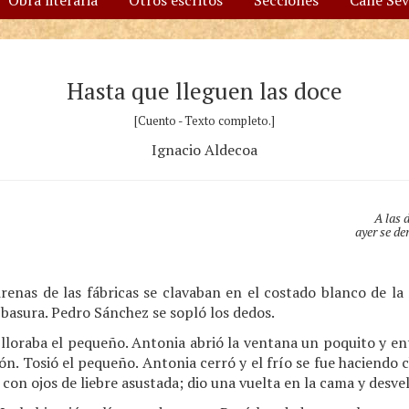
Obra literaria
Otros escritos
Secciones
Calle Se
Hasta que lleguen las doce
[Cuento - Texto completo.]
Ignacio Aldecoa
A las 
ayer se d
irenas de las fábricas se clavaban en el costado blanco de l
 basura. Pedro Sánchez se sopló los dedos.
lloraba el pequeño. Antonia abrió la ventana un poquito y ent
ón. Tosió el pequeño. Antonia cerró y el frío se fue haciendo 
con ojos de liebre asustada; dio una vuelta en la cama y desv