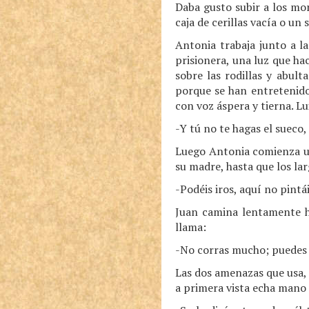
Daba gusto subir a los mo
caja de cerillas vacía o un
Antonia trabaja junto a l
prisionera, una luz que ha
sobre las rodillas y abult
porque se han entretenido 
con voz áspera y tierna. Lu
-Y tú no te hagas el sueco,
Luego Antonia comienza un
su madre, hasta que los larg
-Podéis iros, aquí no pintá
Juan camina lentamente ha
llama:
-No corras mucho; puedes s
Las dos amenazas que usa, 
a primera vista echa mano 