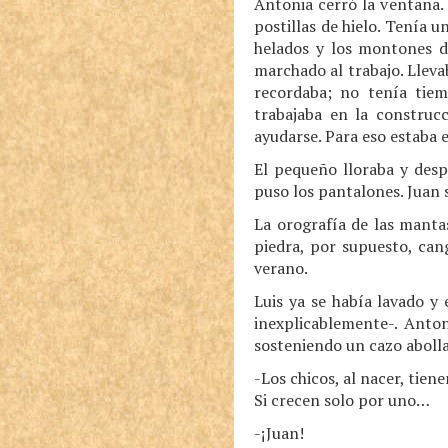
Antonia cerró la ventana. 
postillas de hielo. Tenía u
helados y los montones de
marchado al trabajo. Lleva
recordaba; no tenía tiem
trabajaba en la construc
ayudarse. Para eso estaba 
El pequeño lloraba y desp
puso los pantalones. Juan 
La orografía de las mantas
piedra, por supuesto, can
verano.
Luis ya se había lavado y
inexplicablemente-. Anton
sosteniendo un cazo abolla
-Los chicos, al nacer, tie
Si crecen solo por uno…
-¡Juan!