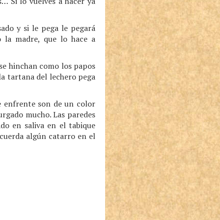
s… Si lo vuelves a hacer ya
ado y si le pega le pegará
o la madre, que lo hace a
s se hinchan como los papos
 la tartana del lechero pega
de enfrente son de un color
hurgado mucho. Las paredes
do en saliva en el tabique
cuerda algún catarro en el