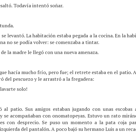
esaltó. Todavía intentó soñar.
 tunda.
se levantó. La habitación estaba pegada a la cocina. En la habi
ina no se podía volver: se comenzaba a tintar.
oz de la madre le llegó con una nueva amenaza.
que hacía mucho frío, pero fue; el retrete estaba en el patio.
ró del pescuezo y le arrastró a la fregadera:
lavarte solo!
ió al patio. Sus amigos estaban jugando con unas escobas 
 y se acompañaban con onomatopeyas. Estuvo un rato miránd
oles con desprecio. Se puso un momento a la pata coja para
izquierda del pantalón. A poco bajó su hermano Luis a un reca