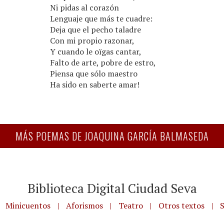
Ni pidas al corazón
Lenguaje que más te cuadre:
Deja que el pecho taladre
Con mi propio razonar,
Y cuando le oïgas cantar,
Falto de arte, pobre de estro,
Piensa que sólo maestro
Ha sido en saberte amar!
MÁS POEMAS DE JOAQUINA GARCÍA BALMASEDA
Biblioteca Digital Ciudad Seva
Minicuentos
|
Aforismos
|
Teatro
|
Otros textos
|
S