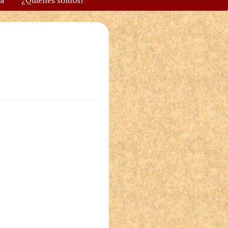
va
¿Quiénes somos?