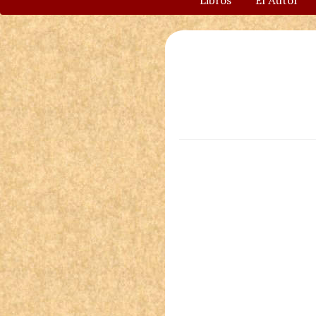
Libros
El Autor