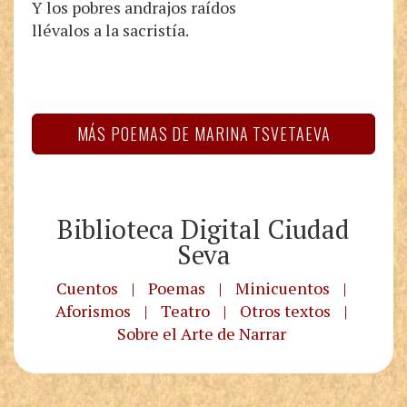
Y los pobres andrajos raídos
llévalos a la sacristía.
MÁS POEMAS DE MARINA TSVETAEVA
Biblioteca Digital Ciudad
Seva
Cuentos
|
Poemas
|
Minicuentos
|
Aforismos
|
Teatro
|
Otros textos
|
Sobre el Arte de Narrar