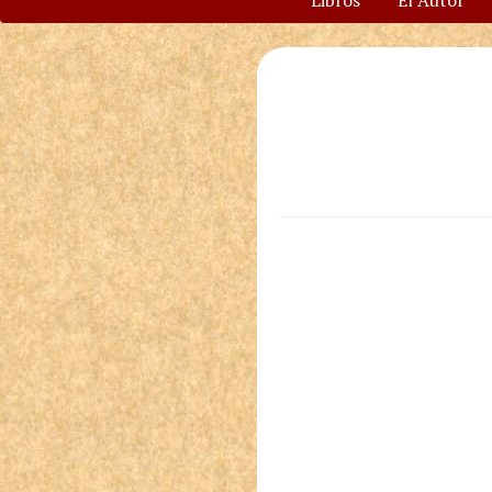
Libros
El Autor