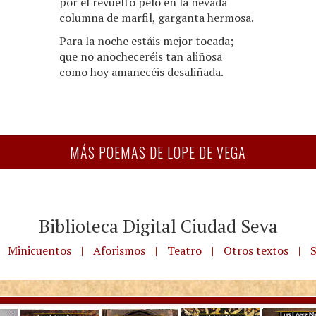
por el revuelto pelo en la nevada
columna de marfil, garganta hermosa.
Para la noche estáis mejor tocada;
que no anocheceréis tan aliñosa
como hoy amanecéis desaliñada.
MÁS POEMAS DE LOPE DE VEGA
Biblioteca Digital Ciudad Seva
Minicuentos
|
Aforismos
|
Teatro
|
Otros textos
|
S