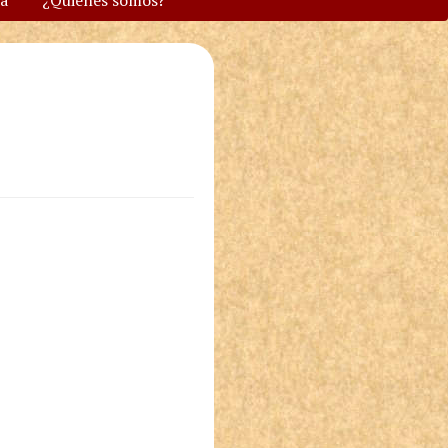
va
¿Quiénes somos?