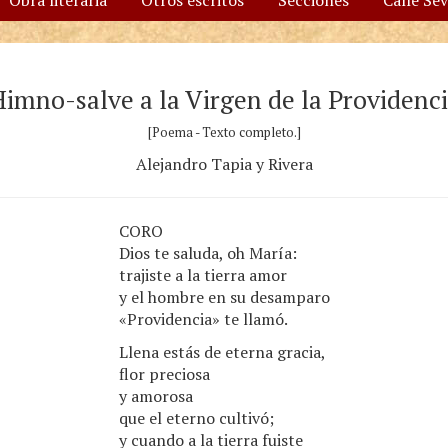
Obra literaria
Otros escritos
Secciones
Calle Se
imno-salve a la Virgen de la Providenc
[Poema - Texto completo.]
Alejandro Tapia y Rivera
CORO
Dios te saluda, oh María:
trajiste a la tierra amor
y el hombre en su desamparo
«Providencia» te llamó.
Llena estás de eterna gracia,
flor preciosa
y amorosa
que el eterno cultivó;
y cuando a la tierra fuiste