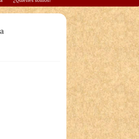
va
¿Quiénes somos?
ia