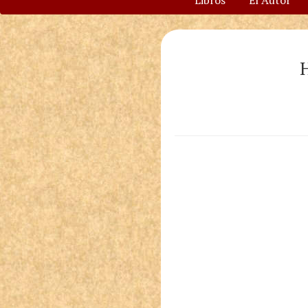
Libros
El Autor
H