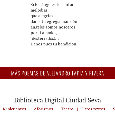
Si los ángeles te cantan
melodías,
que alegrías
dan a tu egregia mansión;
ángeles somos nosotros
por ti amados,
¡desterrados!…
Danos pues tu bendición.
MÁS POEMAS DE ALEJANDRO TAPIA Y RIVERA
Biblioteca Digital Ciudad Seva
Minicuentos
|
Aforismos
|
Teatro
|
Otros textos
|
S