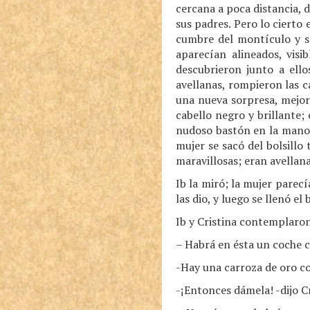
cercana a poca distancia, d
sus padres. Pero lo cierto
cumbre del montículo y s
aparecían alineados, visi
descubrieron junto a ell
avellanas, rompieron las c
una nueva sorpresa, mejor 
cabello negro y brillante;
nudoso bastón en la mano; 
mujer se sacó del bolsillo
maravillosas; eran avellan
Ib la miró; la mujer parecí
las dio, y luego se llenó el
Ib y Cristina contemplaron 
– Habrá en ésta un coche c
-Hay una carroza de oro co
-¡Entonces dámela! -dijo Cri