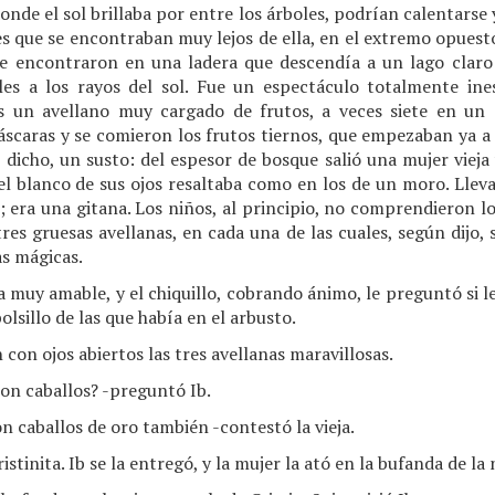
onde el sol brillaba por entre los árboles, podrían calentarse 
 es que se encontraban muy lejos de ella, en el extremo opuest
e encontraron en una ladera que descendía a un lago claro 
bles a los rayos del sol. Fue un espectáculo totalmente in
os un avellano muy cargado de frutos, a veces siete en un 
áscaras y se comieron los frutos tiernos, que empezaban ya a
dicho, un susto: del espesor de bosque salió una mujer vieja
 el blanco de sus ojos resaltaba como en los de un moro. Lleva
era una gitana. Los niños, al principio, no comprendieron lo
 tres gruesas avellanas, en cada una de las cuales, según dijo,
as mágicas.
a muy amable, y el chiquillo, cobrando ánimo, le preguntó si le 
 bolsillo de las que había en el arbusto.
con ojos abiertos las tres avellanas maravillosas.
on caballos? -preguntó Ib.
n caballos de oro también -contestó la vieja.
stinita. Ib se la entregó, y la mujer la ató en la bufanda de la 