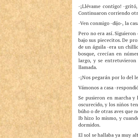
-¡Llévame contigo! -gritó
Continuaron corriendo otro
-Ven conmigo -dijo-, la casa
Pero no era así. Siguieron
bajo sus piececitos. De pr
de un águila -era un chill
bosque, crecían en númer
largo, y se entretuvieron
llamada.
-¡Nos pegarán por lo del le
Vámonos a casa -respondió 
Se pusieron en marcha y l
oscurecido, y los niños ten
búho o de otras aves que n
Ib hizo lo mismo, y cuand
dormidos.
El sol se hallaba ya muy a