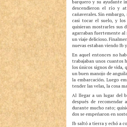
barquero y su ayudante im
descendieron el río y a
cañaverales. Sin embargo, 
casi tocar el suelo, y lo
quisieran mostrarles sus d
agarraban fuertemente al s
un viaje delicioso. Finalme
nuevas estaban viendo Ib y
En aquel entonces no había
trabajaban unos cuantos hom
los únicos signos de vida,
un buen manojo de anguilas
la embarcación. Luego emp
tender las velas, la cosa m
Al llegar a un lugar del 
después de recomendar a 
durante mucho rato; quisie
dos se empeñaron en sostene
Ib saltó a tierra y echó a 