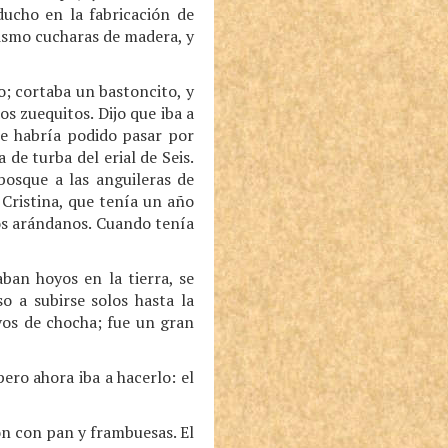
ucho en la fabricación de
imismo cucharas de madera, y
lo; cortaba un bastoncito, y
s zuequitos. Dijo que iba a
que habría podido pasar por
de turba del erial de Seis.
bosque a las anguileras de
 Cristina, que tenía un año
 los arándanos. Cuando tenía
ban hoyos en la tierra, se
o a subirse solos hasta la
os de chocha; fue un gran
ero ahora iba a hacerlo: el
on con pan y frambuesas. El