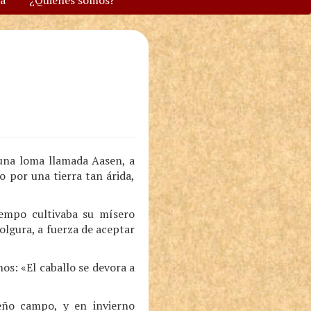
va
¿Quiénes somos?
 una loma llamada Aasen, a
o por una tierra tan árida,
iempo cultivaba su mísero
olgura, a fuerza de aceptar
s: «El caballo se devora a
eño campo, y en invierno