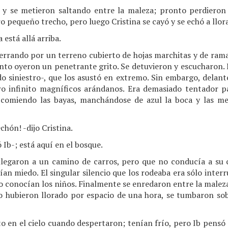
, y se metieron saltando entre la maleza; pronto perdieron d
 pequeño trecho, pero luego Cristina se cayó y se echó a llora
 está allá arriba.
 errando por un terreno cubierto de hojas marchitas y de rama
onto oyeron un penetrante grito. Se detuvieron y escucharon. 
ido siniestro-, que los asustó en extremo. Sin embargo, delante
o infinito magníficos arándanos. Era demasiado tentador p
 comiendo las bayas, manchándose de azul la boca y las mej
chón! -dijo Cristina.
Ib-; está aquí en el bosque.
legaron a un camino de carros, pero que no conducía a su 
ían miedo. El singular silencio que los rodeaba era sólo inter
o conocían los niños. Finalmente se enredaron entre la maleza.
o hubieron llorado por espacio de una hora, se tumbaron sob
lto en el cielo cuando despertaron; tenían frío, pero Ib pens