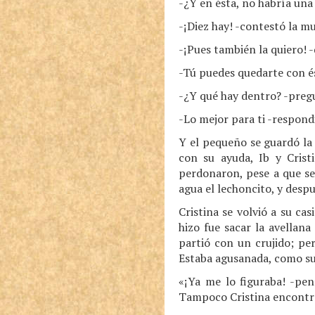
-¿Y en ésta, no habría una 
-¡Diez hay! -contestó la m
-¡Pues también la quiero! -
-Tú puedes quedarte con ést
-¿Y qué hay dentro? -pregu
-Lo mejor para ti -respondi
Y el pequeño se guardó la 
con su ayuda, Ib y Crist
perdonaron, pese a que se
agua el lechoncito, y desp
Cristina se volvió a su ca
hizo fue sacar la avellana
partió con un crujido; pe
Estaba agusanada, como sue
«¡Ya me lo figuraba! -pen
Tampoco Cristina encontrará