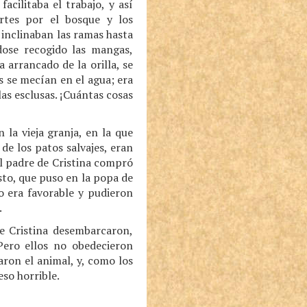
cilitaba el trabajo, y así
rtes por el bosque y los
 inclinaban las ramas hasta
ndose recogido las mangas,
 arrancado de la orilla, se
s se mecían en el agua; era
las esclusas. ¡Cuántas cosas
 la vieja granja, en la que
 de los patos salvajes, eran
el padre de Cristina compró
sto, que puso en la popa de
o era favorable y pudieron
.
de Cristina desembarcaron,
Pero ellos no obedecieron
aron el animal, y, como los
eso horrible.