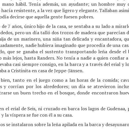
 mano hábil. Tenía además, un ayudante; un hombre muy d
o hacía resistente, a la vez que ligero y elegante. Tallaban as
podía decirse que aquella gente fuesen pobres.
 de 7 años, único hijo de la casa, se sentaba a su lado a mirar
 dedos, pero un día talló dos trozos de madera que parecían do
a hija de un marinero, una niña tan delicada y encantadora, 
uadamente, nadie hubiera imaginado que procedía de una casa 
do, que se ganaba el sustento transportando leña desde el 
so más lejos, hasta Randers. No tenía a nadie a quien confiar a
evaba casi siempre consigo, en la barca y a través del erial y
aba a Cristinita en casa de Jeppe-Jänsen.
 bien, tanto en el juego como a las horas de la comida; cava
 y corrían por los alrededores; un día se atrevieron inclus
trarse un buen trecho en el bosque, donde encontraron huev
n el erial de Seis, ni cruzado en barca los lagos de Gudenaa, p
y la víspera se fue con él a su casa.
os se instalaron sobre la leña apilada en la barca y desayunar