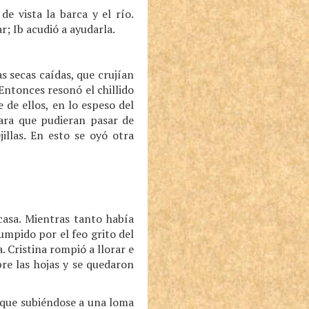
e vista la barca y el río.
r; Ib acudió a ayudarla.
s secas caídas, que crujían
Entonces resonó el chillido
 de ellos, en lo espeso del
ara que pudieran pasar de
illas. En esto se oyó otra
casa. Mientras tanto había
rumpido por el feo grito del
 Cristina rompió a llorar e
re las hojas y se quedaron
ó que subiéndose a una loma