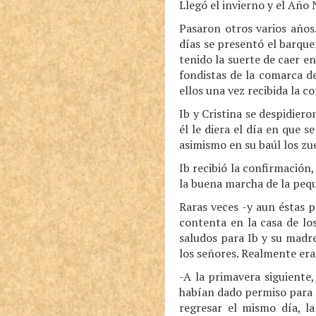
Llegó el invierno y el Año
Pasaron otros varios años.
días se presentó el barque
tenido la suerte de caer en
fondistas de la comarca de
ellos una vez recibida la c
Ib y Cristina se despidier
él le diera el día en que 
asimismo en su baúl los zu
Ib recibió la confirmación
la buena marcha de la peque
Raras veces -y aun éstas p
contenta en la casa de los
saludos para Ib y su madr
los señores. Realmente era
-A la primavera siguiente
habían dado permiso para h
regresar el mismo día, l