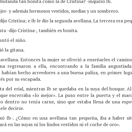
bufanda tan bonita como la de Cristina? -inquirió Ib.
ujer- y además hermosos vestidos, medias y un sombrero.
dijo Cristina; e Ib le dio la segunda avellana. La tercera era pe
a -dijo Cristina-, también es bonita.
ntó el niño.
ó la gitana.
avellana. Entonces la mujer se ofreció a enseñarles el camino
ina regresaron a ella, encontrando a la familia angustiada
 habían hecho acreedores a una buena paliza, en primer luga
ués por su escapada.
sita del erial, mientras Ib se quedaba en la suya del bosque. 
 que encerraba «lo mejor». La puso entre la puerta y el marc
ro dentro no tenía carne, sino que estaba llena de una espec
le decirse.
só Ib-. ¿Cómo en una avellana tan pequeña, iba a haber si
 en las suyas ni los lindos vestidos ni el coche de oro».