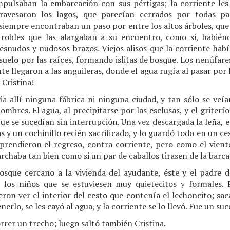
pulsaban la embarcación con sus pértigas; la corriente les fa
travesaron los lagos, que parecían cerrados por todas pa
siempre encontraban un paso por entre los altos árboles, que
s robles que las alargaban a su encuentro, como si, habié
esnudos y nudosos brazos. Viejos alisos que la corriente había
uelo por las raíces, formando islitas de bosque. Los nenúfare
nte llegaron a las anguileras, donde el agua rugía al pasar por 
 Cristina!
 allí ninguna fábrica ni ninguna ciudad, y tan sólo se veían
bres. El agua, al precipitarse por las esclusas, y el griterío
 que se sucedían sin interrupción. Una vez descargada la leña, 
 y un cochinillo recién sacrificado, y lo guardó todo en un ce
rendieron el regreso, contra corriente, pero como el vient
archaba tan bien como si un par de caballos tirasen de la barca
bosque cercano a la vivienda del ayudante, éste y el padre 
los niños que se estuviesen muy quietecitos y formales. 
ron ver el interior del cesto que contenía el lechoncito; sac
rlo, se les cayó al agua, y la corriente se lo llevó. Fue un suc
correr un trecho; luego saltó también Cristina.