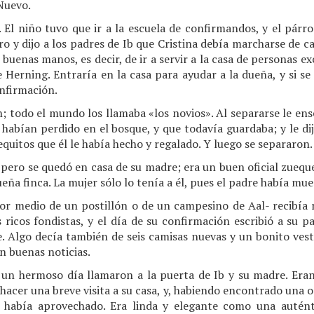
 Nuevo.
 El niño tuvo que ir a la escuela de confirmandos, y el párroc
ro y dijo a los padres de Ib que Cristina debía marcharse de ca
 buenas manos, es decir, de ir a servir a la casa de personas ex
 Herning. Entraría en la casa para ayudar a la dueña, y si se
onfirmación.
on; todo el mundo los llamaba «los novios». Al separarse le ens
se habían perdido en el bosque, y que todavía guardaba; y le d
equitos que él le había hecho y regalado. Y luego se separaron.
, pero se quedó en casa de su madre; era un buen oficial zuequ
ña finca. La mujer sólo lo tenía a él, pues el padre había mue
or medio de un postillón o de un campesino de Aal- recibía n
 ricos fondistas, y el día de su confirmación escribió a su pa
e. Algo decía también de seis camisas nuevas y un bonito vest
n buenas noticias.
, un hermoso día llamaron a la puerta de Ib y su madre. Eran 
acer una breve visita a su casa, y, habiendo encontrado una 
a había aprovechado. Era linda y elegante como una auténti