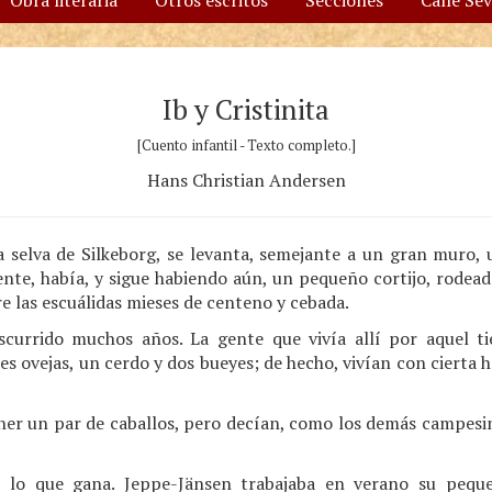
Obra literaria
Otros escritos
Secciones
Calle Se
Ib y Cristinita
[Cuento infantil - Texto completo.]
Hans Christian Andersen
a selva de Silkeborg, se levanta, semejante a un gran muro,
ente, había, y sigue habiendo aún, un pequeño cortijo, rodead
re las escuálidas mieses de centeno y cebada.
currido muchos años. La gente que vivía allí por aquel t
es ovejas, un cerdo y dos bueyes; de hecho, vivían con cierta h
ner un par de caballos, pero decían, como los demás campesino
 lo que gana. Jeppe-Jänsen trabajaba en verano su pequ