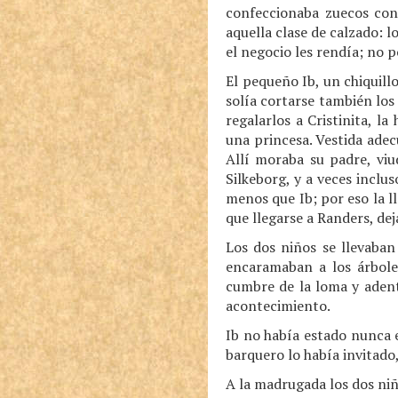
confeccionaba zuecos con
aquella clase de calzado: l
el negocio les rendía; no 
El pequeño Ib, un chiquillo
solía cortarse también los
regalarlos a Cristinita, l
una princesa. Vestida adec
Allí moraba su padre, viu
Silkeborg, y a veces inclu
menos que Ib; por eso la ll
que llegarse a Randers, dej
Los dos niños se llevaban
encaramaban a los árboles
cumbre de la loma y aden
acontecimiento.
Ib no había estado nunca e
barquero lo había invitado, 
A la madrugada los dos niñ