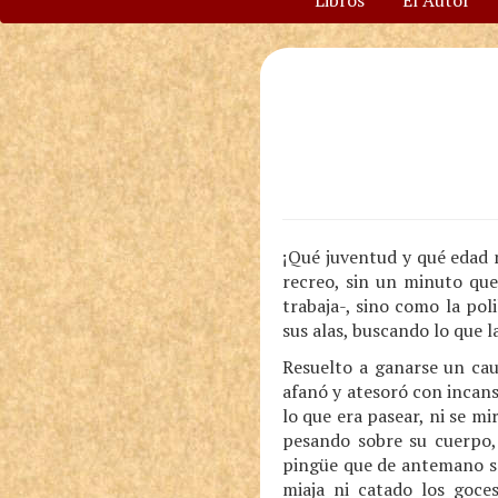
Libros
El Autor
¡Qué juventud y qué edad 
recreo, sin un minuto que 
trabaja-, sino como la pol
sus alas, buscando lo que la
Resuelto a ganarse un caud
afanó y atesoró con incans
lo que era pasear, ni se mi
pesando sobre su cuerpo,
pingüe que de antemano se
miaja ni catado los goces