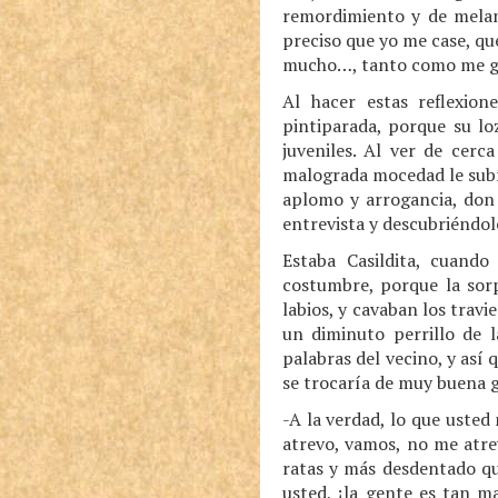
remordimiento y de melanc
preciso que yo me case, qu
mucho…, tanto como me gust
Al hacer estas reflexion
pintiparada, porque su lo
juveniles. Al ver de cerc
malograda mocedad le subía
aplomo y arrogancia, don 
entrevista y descubriéndo
Estaba Casildita, cuand
costumbre, porque la sorp
labios, y cavaban los travi
un diminuto perrillo de 
palabras del vecino, y así 
se trocaría de muy buena 
-A la verdad, lo que usted
atrevo, vamos, no me atrev
ratas y más desdentado qu
usted, ¡la gente es tan 