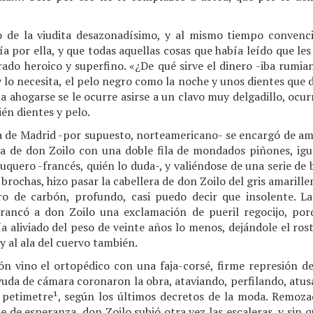
to de la viudita desazonadísimo, y al mismo tiempo convenc
a por ella, y que todas aquellas cosas que había leído que l
grado heroico y superfino. «¿De qué sirve el dinero -iba rumian
y lo necesita, el pelo negro como la noche y unos dientes que
a ahogarse se le ocurre asirse a un clavo muy delgadillo, ocur
n dientes y pelo.
ta de Madrid -por supuesto, norteamericano- se encargó de a
a de don Zoilo con una doble fila de mondados piñones, igual
uquero -francés, quién lo duda-, y valiéndose de una serie de b
brochas, hizo pasar la cabellera de don Zoilo del gris amarille
o de carbón, profundo, casi puedo decir que insolente. La
rrancó a don Zoilo una exclamación de pueril regocijo, por
a aliviado del peso de veinte años lo menos, dejándole el ro
y al ala del cuervo también.
ón vino el ortopédico con una faja-corsé, firme represión 
 ayuda de cámara coronaron la obra, ataviando, perfilando, a
 petimetre¹, según los últimos decretos de la moda. Remoz
te de esperanza, don Zoilo subió otra vez las escaleras, y sin 