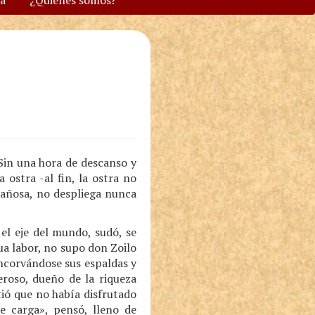
va
¿Quiénes somos?
Sin una hora de descanso y
 ostra -al fin, la ostra no
arañosa, no despliega nunca
 el eje del mundo, sudó, se
ua labor, no supo don Zoilo
 encorvándose sus espaldas y
roso, dueño de la riqueza
ió que no había disfrutado
de carga», pensó, lleno de