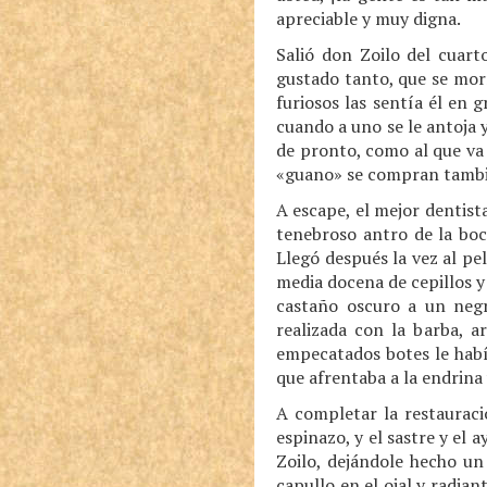
apreciable y muy digna.
Salió don Zoilo del cuar
gustado tanto, que se morí
furiosos las sentía él en 
cuando a uno se le antoja 
de pronto, como al que va 
«guano» se compran tambié
A escape, el mejor dentis
tenebroso antro de la boc
Llegó después la vez al pel
media docena de cepillos y 
castaño oscuro a un negr
realizada con la barba, a
empecatados botes le habí
que afrentaba a la endrina 
A completar la restauraci
espinazo, y el sastre y el
Zoilo, dejándole hecho un
capullo en el ojal y radian