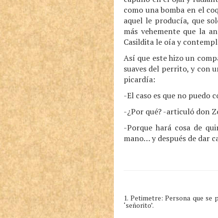
como una bomba en el coque
aquel le producía, que so
más vehemente que la ante
Casildita le oía y contemp
Así que este hizo un compás
suaves del perrito, y con
picardía:
-El caso es que no puedo c
-¿Por qué? -articuló don Zo
-Porque hará cosa de qui
mano… y después de dar cal
1. Petimetre: Persona que se
‘señorito’.