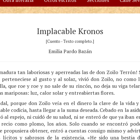
Obra literaria
Otros escritos
Secciones
Calle Se
Implacable Kronos
[Cuento - Texto completo.]
Emilia Pardo Bazán
madura tan laboriosas y aperreadas las de don Zoilo Terrón! 
perteneciese al gusto y al solaz, vivió don Zoilo, no como la
illa, que roe y roe y no sale de su rincón, no deja su viga tel
s mariposas: luz, calor solar y entreabiertas flores.
al, porque don Zoilo veía en el dinero la clave de la vida y
able codicia, hasta llegar a la suma deseada. Cebado en la asid
ró al espejo, ni cuidó de su salud, ni se enteró de que ya iban
 recio como plomo, los años. Solo cuando se encontró pode
 propusiera obtener, entró a cuentas consigo mismo y advirt
 lícitos y sabrosos de la existencia. «He sido una bestia 