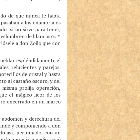
ido de que nunca le había
es pasaban a los enamorados
do- si no sirve para tener,
 deslumbren de blancos?». Y
riósele a don Zoilo que con
mueblar espléndidamente el
es, relucientes y parejos.
otecillos de cristal y hasta
nto al castaño oscuro, y del
 misma prolija operación,
que el mágico licor de los
stro encerrado en un marco
de abdomen y derechura del
tusando y componiendo a don
ado así, perfumado, con un
que le anunciase nadie, cayó