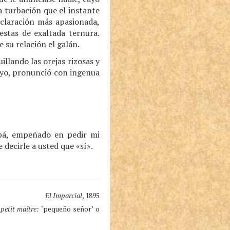
a turbación que el instante
eclaración más apasionada,
estas de exaltada ternura.
 su relación el galán.
illando las orejas rizosas y
ayo, pronunció con ingenua
apá, empeñado en pedir mi
decirle a usted que «sí».
El Imparcial
, 1895
s
petit maître:
‘pequeño señor’ o