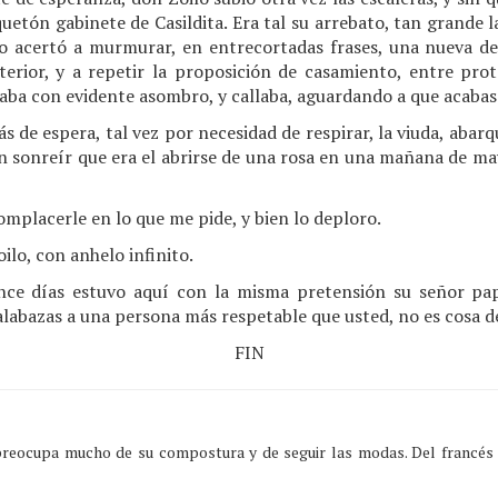
tón gabinete de Casildita. Era tal su arrebato, tan grande l
lo acertó a murmurar, en entrecortadas frases, una nueva d
rior, y a repetir la proposición de casamiento, entre prot
laba con evidente asombro, y callaba, aguardando a que acabase
 de espera, tal vez por necesidad de respirar, la viuda, abarqu
 un sonreír que era el abrirse de una rosa en una mañana de m
omplacerle en lo que me pide, y bien lo deploro.
ilo, con anhelo infinito.
nce días estuvo aquí con la misma pretensión su señor p
abazas a una persona más respetable que usted, no es cosa de 
FIN
 preocupa mucho de su compostura y de seguir las modas. Del francé