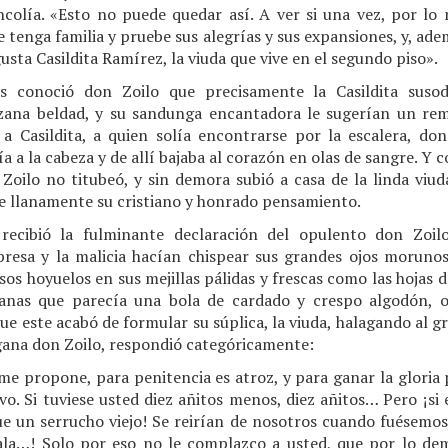
olía. «Esto no puede quedar así. A ver si una vez, por lo 
e tenga familia y pruebe sus alegrías y sus expansiones, y, ad
a Casildita Ramírez, la viuda que vive en el segundo piso».
es conoció don Zoilo que precisamente la Casildita suso
zana beldad, y su sandunga encantadora le sugerían un rem
a a Casildita, a quien solía encontrarse por la escalera, do
 a la cabeza y de allí bajaba al corazón en olas de sangre. Y 
Zoilo no titubeó, y sin demora subió a casa de la linda viud
le llanamente su cristiano y honrado pensamiento.
o recibió la fulminante declaración del opulento don Zo
resa y la malicia hacían chispear sus grandes ojos morunos,
esos hoyuelos en sus mejillas pálidas y frescas como las hojas
lanas que parecía una bola de cardado y crespo algodón, o
que este acabó de formular su súplica, la viuda, halagando al 
gana don Zoilo, respondió categóricamente:
 me propone, para penitencia es atroz, y para ganar la glori
o. Si tuviese usted diez añitos menos, diez añitos… Pero ¡si 
e un serrucho viejo! Se reirían de nosotros cuando fuésemos j
mala…! Solo por eso no le complazco a usted, que por lo de