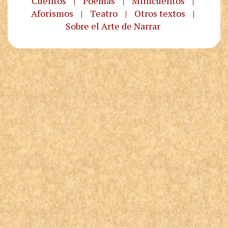
Cuentos
|
Poemas
|
Minicuentos
|
Aforismos
|
Teatro
|
Otros textos
|
Sobre el Arte de Narrar