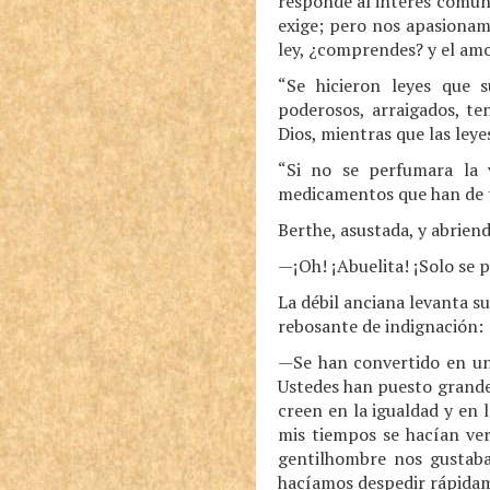
responde al interés común 
exige; pero nos apasionamo
ley, ¿comprendes? y el amo
“Se hicieron leyes que s
poderosos, arraigados, t
Dios, mientras que las ley
“Si no se perfumara la 
medicamentos que han de to
Berthe, asustada, y abrien
—¡Oh! ¡Abuelita! ¡Solo se 
La débil anciana levanta s
rebosante de indignación:
—Se han convertido en una
Ustedes han puesto grandes
creen en la igualdad y en 
mis tiempos se hacían ve
gentilhombre nos gustaba
hacíamos despedir rápida