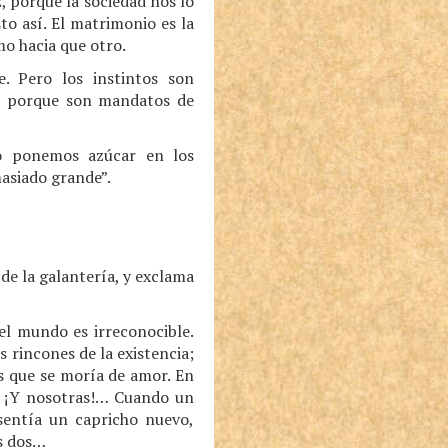
, porque la sociedad nos lo
to así. El matrimonio es la
mo hacia que otro.
e. Pero los instintos son
a, porque son mandatos de
mo ponemos azúcar en los
masiado grande”.
de la galantería, y exclama
el mundo es irreconocible.
 rincones de la existencia;
es que se moría de amor. En
. ¡Y nosotras!… Cuando un
sentía un capricho nuevo,
s dos…