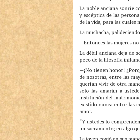
La noble anciana sonríe co
y escéptica de las person
de la vida, para las cuales
La muchacha, palideciendo
—Entonces las mujeres no 
La débil anciana deja de s
poco de la filosofía infla
—¡No tienen honor! ¿Porque
de nosotras, entre las may
querían vivir de otra man
solo las amarán a ustede
institución del matrimonio
existido nunca entre las c
amor.
“Y ustedes lo comprenden 
un sacramento; en algo qu
La joven cogió en sus mano