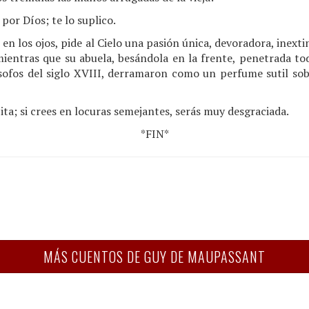
 por Díos; te lo suplico.
s en los ojos, pide al Cielo una pasión única, devoradora, inexti
ientras que su abuela, besándola en la frente, penetrada to
lósofos del siglo XVIII, derramaron como un perfume sutil sob
ita; si crees en locuras semejantes, serás muy desgraciada.
*FIN*
MÁS CUENTOS DE GUY DE MAUPASSANT