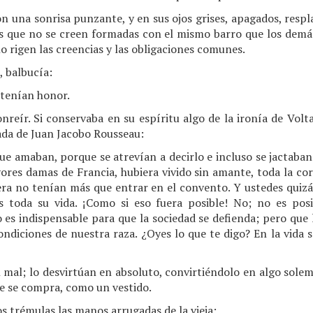
n una sonrisa punzante, y en sus ojos grises, apagados, respl
as que no se creen formadas con el mismo barro que los dem
 no rigen las creencias y las obligaciones comunes.
, balbucía:
tenían honor.
onreír. Si conservaba en su espíritu algo de la ironía de Volt
mada de Juan Jacobo Rousseau:
 amaban, porque se atrevían a decirlo e incluso se jactaban de
ores damas de Francia, hubiera vivido sin amante, toda la cor
era no tenían más que entrar en el convento. Y ustedes quiz
s toda su vida. ¡Como si eso fuera posible! No; no es posi
 es indispensable para que la sociedad se defienda; pero que 
ondiciones de nuestra raza. ¿Oyes lo que te digo? En la vida 
mal; lo desvirtúan en absoluto, convirtiéndolo en algo solemn
e se compra, como un vestido.
s trémulas las manos arrugadas de la vieja: