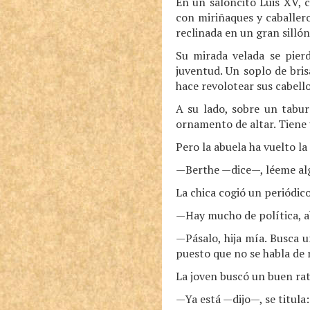
En un saloncito Luis XV, 
con miriñaques y caballer
reclinada en un gran silló
Su mirada velada se pierd
juventud. Un soplo de bris
hace revolotear sus cabello
A su lado, sobre un tabur
ornamento de altar. Tiene 
Pero la abuela ha vuelto la
—Berthe —dice—, léeme alg
La chica cogió un periódico
—Hay mucho de política, a
—Pásalo, hija mía. Busca u
puesto que no se habla de 
La joven buscó un buen rat
—Ya está —dijo—, se titula