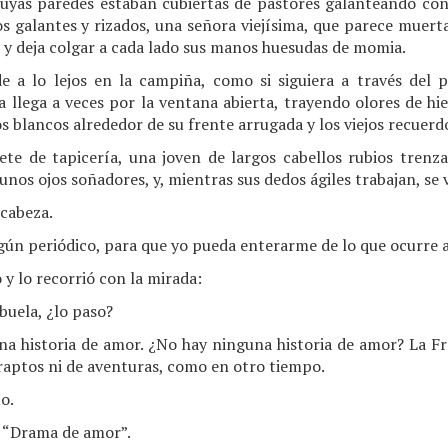
cuyas paredes estaban cubiertas de pastores galanteando con
os galantes y rizados, una señora viejísima, que parece muert
n y deja colgar a cada lado sus manos huesudas de momia.
e a lo lejos en la campiña, como si siguiera a través del 
a llega a veces por la ventana abierta, trayendo olores de hi
s blancos alrededor de su frente arrugada y los viejos recuerd
ete de tapicería, una joven de largos cabellos rubios trenz
unos ojos soñadores, y, mientras sus dedos ágiles trabajan, se 
 cabeza.
ún periódico, para que yo pueda enterarme de lo que ocurre 
 y lo recorrió con la mirada:
buela, ¿lo paso?
na historia de amor. ¿No hay ninguna historia de amor? La Fr
raptos ni de aventuras, como en otro tiempo.
o.
: “Drama de amor”.