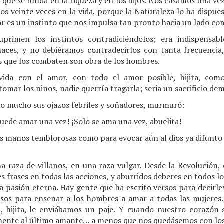
que se funda en la riqueza y en los hijos. Nos casamos una vez
s veinte veces en la vida, porque la Naturaleza lo ha dispues
r es un instinto que nos impulsa tan pronto hacia un lado co
uprimen los instintos contradiciéndolos; era indispensabl
enaces, y no debiéramos contradecirlos con tanta frecuenci
es que los combaten son obra de los hombres.
vida con el amor, con todo el amor posible, hijita, co
mar los niños, nadie querría tragarla; seria un sacrificio de
do mucho sus ojazos febriles y soñadores, murmuró:
puede amar una vez! ¡Solo se ama una vez, abuelita!
us manos temblorosas como para evocar aún al dios ya difunto 
 raza de villanos, en una raza vulgar. Desde la Revolución, 
 frases en todas las acciones, y aburridos deberes en todos los
la pasión eterna. Hay gente que ha escrito versos para decirl
rsos para enseñar a los hombres a amar a todas las mujeres
, hijita, le enviábamos un paje. Y cuando nuestro corazón 
mente al último amante… a menos que nos quedásemos con lo