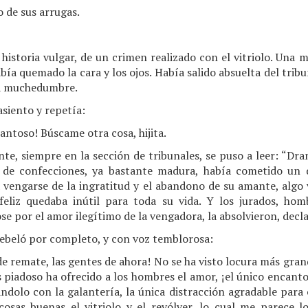
 de sus arrugas.
istoria vulgar, de un crimen realizado con el vitriolo. Una 
bía quemado la cara y los ojos. Había salido absuelta del tribu
la muchedumbre.
asiento y repetía:
antoso! Búscame otra cosa, hijita.
te, siempre en la sección de tribunales, se puso a leer: “Dr
de confecciones, ya bastante madura, había cometido un d
 vengarse de la ingratitud y el abandono de su amante, algo 
nfeliz quedaba inútil para toda su vida. Y los jurados, h
 por el amor ilegítimo de la vengadora, la absolvieron, decl
e rebeló por completo, y con voz temblorosa:
de remate, las gentes de ahora! No se ha visto locura más gra
 piadoso ha ofrecido a los hombres el amor, ¡el único encanto
ndolo con la galantería, la única distracción agradable para 
cosas buenas el vitriolo y el revólver, lo cual me parece 