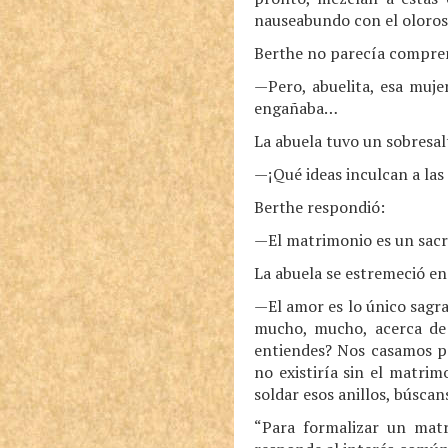
nauseabundo con el oloroso
Berthe no parecía compren
—Pero, abuelita, esa muje
engañaba…
La abuela tuvo un sobresal
—¡Qué ideas inculcan a las
Berthe respondió:
—El matrimonio es un sacr
La abuela se estremeció en
—El amor es lo único sagrad
mucho, mucho, acerca de
entiendes? Nos casamos par
no existiría sin el matrim
soldar esos anillos, búscan
“Para formalizar un matr