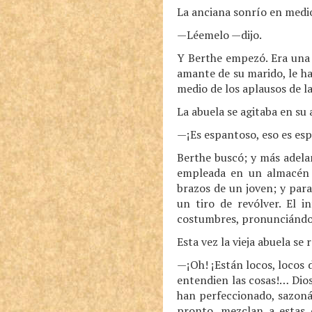
La anciana sonrío en medio
—Léemelo —dijo.
Y Berthe empezó. Era una h
amante de su marido, le ha
medio de los aplausos de 
La abuela se agitaba en su 
—¡Es espantoso, eso es esp
Berthe buscó; y más adelan
empleada en un almacén 
brazos de un joven; y para
un tiro de revólver. El i
costumbres, pronunciándose
Esta vez la vieja abuela s
—¡Oh! ¡Están locos, locos 
entendien las cosas!… Dios
han perfeccionado, sazoná
pronto, mezclan a estas 