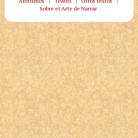
Aforismos
|
Teatro
|
Otros textos
|
Sobre el Arte de Narrar