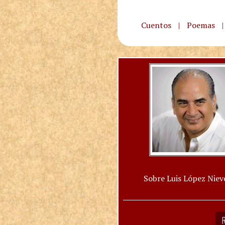
Cuentos
|
Poemas
|
Sobre Luis López Niev