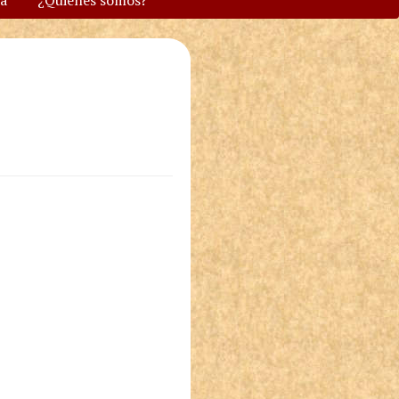
va
¿Quiénes somos?