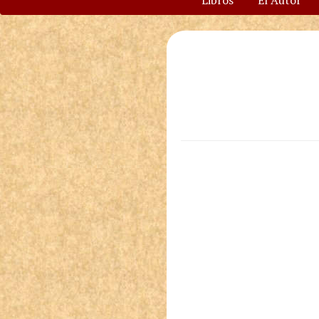
Libros
El Autor