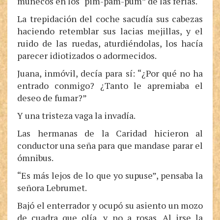
muñecos en los “pim-pam-pum” de las ferias.
La trepidación del coche sacudía sus cabezas
haciendo retemblar sus lacias mejillas, y el
ruido de las ruedas, aturdiéndolas, los hacía
parecer idiotizados o adormecidos.
Juana, inmóvil, decía para sí: “¿Por qué no ha
entrado conmigo? ¿Tanto le apremiaba el
deseo de fumar?”
Y una tristeza vaga la invadía.
Las hermanas de la Caridad hicieron al
conductor una seña para que mandase parar el
ómnibus.
“Es más lejos de lo que yo supuse”, pensaba la
señora Lebrumet.
Bajó el enterrador y ocupó su asiento un mozo
de cuadra que olía, y no a rosas. Al irse la