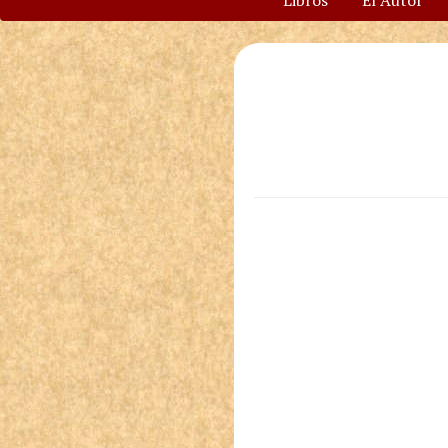
Libros
El Autor