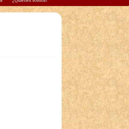
va
¿Quiénes somos?