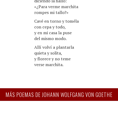
diciendo la hallo:
«¿Para verme marchita
rompes mi tallo?»
Cavé en torno y toméla
con cepa y todo,
y en mi casa la puse
del mismo modo.
Allí volví a plantarla
quieta y solita,
y florece y no teme
verse marchita.
MÁS POEMAS DE JOHANN WOLFGANG VON GOETHE