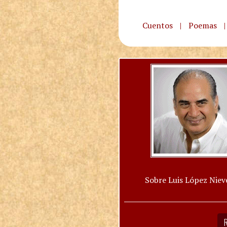
Cuentos
|
Poemas
|
Sobre Luis López Niev