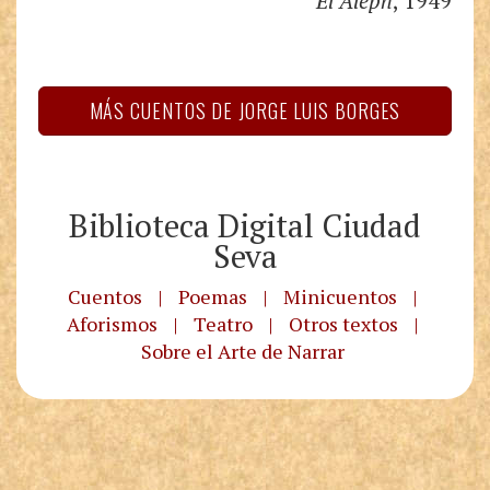
El Aleph
, 1949
MÁS CUENTOS DE JORGE LUIS BORGES
Biblioteca Digital Ciudad
Seva
Cuentos
|
Poemas
|
Minicuentos
|
Aforismos
|
Teatro
|
Otros textos
|
Sobre el Arte de Narrar