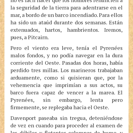
no es fácil hacer que los hombres renuncien a
la seguridad de la tierra para adentrarse en el
mar, a bordo de un barco incendiado. Para ellos
ha sido un ataúd durante dos semanas. Están
extenuados, hartos, hambrientos. Iremos,
pues, a Pitcairn.
Pero el viento era leve, tenía el Pyrenées
malos fondos, y no podía navegar en la dura
corriente del Oeste. Pasadas dos horas, había
perdido tres millas. Los marineros trabajaban
arduamente, como si quisieran que, por la
vehemencia que imprimían a sus actos, su
barco fuera capaz de vencer a la marea. El
Pyrenées, sin embargo, lenta pero
firmemente, se replegaba hacia el Oeste.
Davenport paseaba sin tregua, deteniéndose
de vez en cuando para proceder al examen de
las débiles y flotantes columnas de humo, y