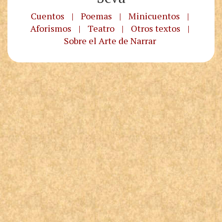
Cuentos
|
Poemas
|
Minicuentos
|
Aforismos
|
Teatro
|
Otros textos
|
Sobre el Arte de Narrar