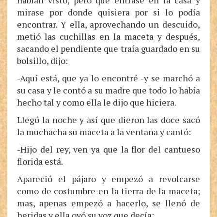
habían visto, pero que entrase en la casa y
mirase por donde quisiera por si lo podía
encontrar. Y ella, aprovechando un descuido,
metió las cuchillas en la maceta y después,
sacando el pendiente que traía guardado en su
bolsillo, dijo:
-Aquí está, que ya lo encontré -y se marchó a
su casa y le contó a su madre que todo lo había
hecho tal y como ella le dijo que hiciera.
Llegó la noche y así que dieron las doce sacó
la muchacha su maceta a la ventana y cantó:
-Hijo del rey, ven ya que la flor del cantueso
florida está.
Apareció el pájaro y empezó a revolcarse
como de costumbre en la tierra de la maceta;
mas, apenas empezó a hacerlo, se llenó de
heridas y ella oyó su voz que decía: