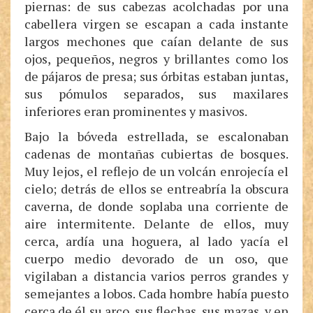
piernas: de sus cabezas acolchadas por una
cabellera virgen se escapan a cada instante
largos mechones que caían delante de sus
ojos, pequeños, negros y brillantes como los
de pájaros de presa; sus órbitas estaban juntas,
sus pómulos separados, sus maxilares
inferiores eran prominentes y masivos.
Bajo la bóveda estrellada, se escalonaban
cadenas de montañas cubiertas de bosques.
Muy lejos, el reflejo de un volcán enrojecía el
cielo; detrás de ellos se entreabría la obscura
caverna, de donde soplaba una corriente de
aire intermitente. Delante de ellos, muy
cerca, ardía una hoguera, al lado yacía el
cuerpo medio devorado de un oso, que
vigilaban a distancia varios perros grandes y
semejantes a lobos. Cada hombre había puesto
cerca de él su arco, sus flechas, sus mazas, y en