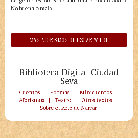
La gente es tan solo aburrida o encantadora.
No buena o mala.
MÁS AFORISMOS DE OSCAR WILDE
Biblioteca Digital Ciudad
Seva
Cuentos
|
Poemas
|
Minicuentos
|
Aforismos
|
Teatro
|
Otros textos
|
Sobre el Arte de Narrar