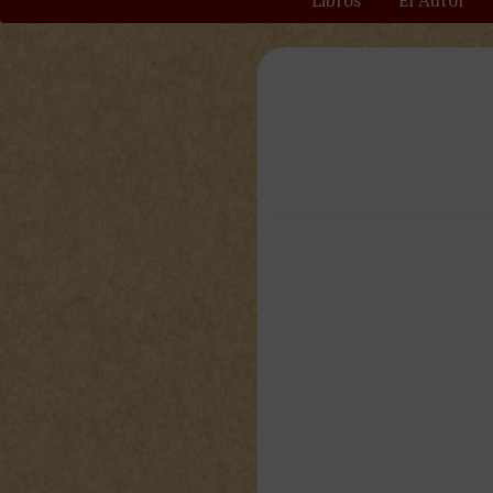
Libros
El Autor