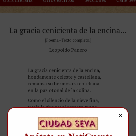
Obra literaria
Otros escritos
Secciones
Calle Se
La gracia cenicienta de la encina…
[Poema - Texto completo.]
Leopoldo Panero
La gracia cenicienta de la encina,
hondamente celeste y castellana,
remansa su hermosura cotidiana
en la paz otoñal de la colina.
Como el silencio de la nieve fina,
vuela la abeja y el romero mana,
y empapa el corazón a la mañana
de su secreta soledad divina.
La luz afirma la unidad del cielo