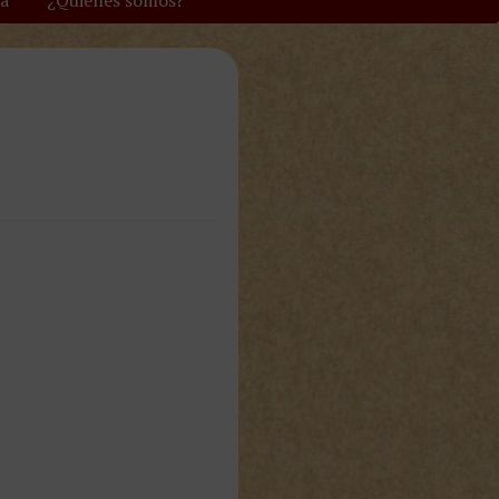
va
¿Quiénes somos?