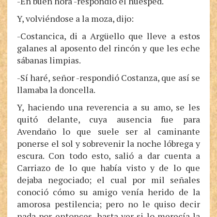
-En buen hora -respondió el huésped.
Y, volviéndose a la moza, dijo:
-Costancica, di a Argüello que lleve a estos
galanes al aposento del rincón y que les eche
sábanas limpias.
-Sí haré, señor -respondió Costanza, que así se
llamaba la doncella.
Y, haciendo una reverencia a su amo, se les
quitó delante, cuya ausencia fue para
Avendaño lo que suele ser al caminante
ponerse el sol y sobrevenir la noche lóbrega y
escura. Con todo esto, salió a dar cuenta a
Carriazo de lo que había visto y de lo que
dejaba negociado; el cual por mil señales
conoció cómo su amigo venía herido de la
amorosa pestilencia; pero no le quiso decir
nada por entonces, hasta ver si lo merecía la