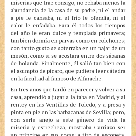
miserias que trae consigo, no echaba menos la
abundancia de la casa de su padre, ni el andar
a pie le cansaba, ni el frío le ofendía, ni el
calor le enfadaba. Para él todos los tiempos
del año le eran dulce y templada primavera;
tan bien dormía en parvas como en colchones;
con tanto gusto se soterraba en un pajar de un
mesón, como si se acostara entre dos sábanas
de holanda. Finalmente, él salió tan bien con
el asumpto de pícaro, que pudiera leer cátedra
en la facultad al famoso de Alfarache.
En tres años que tardó en parecer y volver a su
casa, aprendió a jugar a la taba en Madrid, y al
rentoy en las Ventillas de Toledo, y a presa y
pinta en pie en las barbacanas de Sevilla; pero,
con serle anejo a este género de vida la
miseria y estrecheza, mostraba Carriazo ser
un príncipe en sus cosas: a tiro de escopeta,