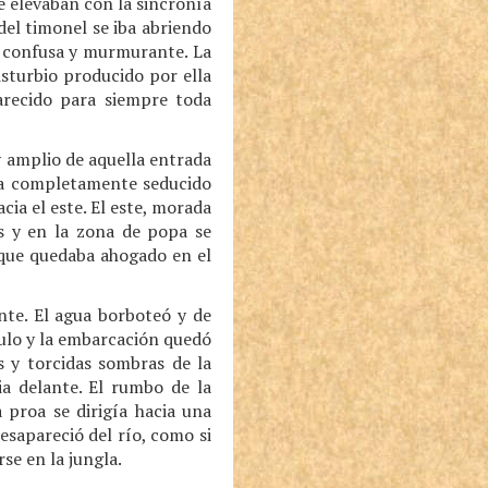
 elevaban con la sincronía
del timonel se iba abriendo
a confusa y murmurante. La
sturbio producido por ella
arecido para siempre toda
 y amplio de aquella entrada
cía completamente seducido
cia el este. El este, morada
as y en la zona de popa se
 que quedaba ahogado en el
nte. El agua borboteó y de
culo y la embarcación quedó
s y torcidas sombras de la
ia delante. El rumbo de la
 proa se dirigía hacia una
esapareció del río, como si
se en la jungla.