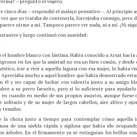
erma? —preguntó el viajero.
 cinco días —respondió el malayo pensativo—. Al principio a
a vez que yo trataba de contenerla, forcejeaba conmigo, pero 
 parece oírme a mí. Tampoco parece ver nada, ni a mí. ¡Ni siqu
nstantes y luego continuó con suavidad:
?
l hombre blanco con lástima. Había conocido a Arsat hacía a
igrosos en los que la amistad no era un bien común, y desde
óstico, irse a vivir a aquella laguna con esa mujer, lo había v
o. Apreciaba mucho a aquel hombre que había demostrado estar 
n él y ser capaz de luchar con valentía junto a su amigo bla
re a su perro favorito, pero sí lo suficiente para ayudarlo
o en cuando en medio de sus propios asuntos, aunque fuese 
solitario y de su mujer de largos cabellos, aire altivo y ojo
 y temidos.
e la choza justo a tiempo para contemplar cómo aquella 
ausa de una niebla rápida y sigilosa que había ido ocupan
os árboles. En el firmamento ya se extinguían los brillos ros