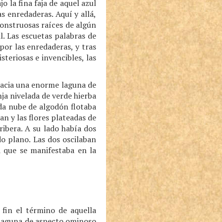
 la fina faja de aquel azul
as enredaderas. Aquí y allá,
onstruosas raíces de algún
l. Las escuetas palabras de
or las enredaderas, y tras
steriosas e invencibles, las
hacia una enorme laguna de
nja nivelada de verde hierba
ada nube de algodón flotaba
an y las flores plateadas de
ribera. A su lado había dos
o plano. Las dos oscilaban
d que se manifestaba en la
fin el término de aquella
 laguna de aspecto ominoso