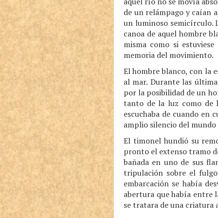
aquel río no se movía abs
de un relámpago y caían a 
un luminoso semicírculo. 
canoa de aquel hombre bla
misma como si estuviese 
memoria del movimiento.
El hombre blanco, con la es
al mar. Durante las últim
por la posibilidad de un ho
tanto de la luz como de l
escuchaba de cuando en cu
amplio silencio del mundo a
El timonel hundió su remo
pronto el extenso tramo de
bañada en uno de sus flan
tripulación sobre el fulg
embarcación se había desv
abertura que había entre l
se tratara de una criatura 