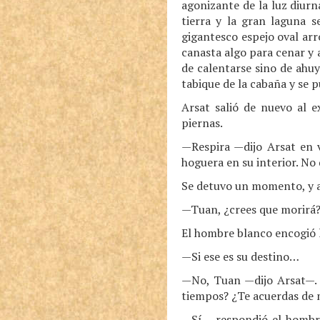
agonizante de la luz diurn
tierra y la gran laguna s
gigantesco espejo oval arr
canasta algo para cenar y 
de calentarse sino de ahu
tabique de la cabaña y se 
Arsat salió de nuevo al e
piernas.
—Respira —dijo Arsat en v
hoguera en su interior. No
Se detuvo un momento, y a
—Tuan, ¿crees que morirá
El hombre blanco encogió
—Si ese es su destino…
—No, Tuan —dijo Arsat—. S
tiempos? ¿Te acuerdas de
—Sí —respondió el hombre 