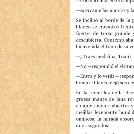
—Cocinaremos en el sampá
—Acércame las mantas y la
Se inclinó al borde de la
blanco se encontró frente
fuerte, de torso grande 
descubierta. Contemplaba 
bienvenida el tono de su v
—¿Traes medicina, Tuan?
—No —respondió el visitan
—Entra y lo verás —respond
hombre blanco dejó sus cos
En la tenue luz de la cho
gruesa manta de lana roj
completamente abiertos y b
mejillas levemente hundid
ominosa, la mirada absor
unos segundos.