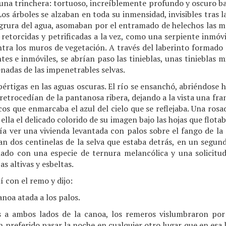
 una trinchera: tortuoso, increíblemente profundo y oscuro bajo
os árboles se alzaban en toda su inmensidad, invisibles tras l
grura del agua, asomaban por el entramado de helechos las m
 retorcidas y petrificadas a la vez, como una serpiente inmóvi
tra los muros de vegetación. A través del laberinto formado p
es e inmóviles, se abrían paso las tinieblas, unas tinieblas mi
enadas de las impenetrables selvas.
értigas en las aguas oscuras. El río se ensanchó, abriéndose 
retrocedían de la pantanosa ribera, dejando a la vista una fra
ncos que enmarcaba el azul del cielo que se reflejaba. Una ros
 ella el delicado colorido de su imagen bajo las hojas que flotab
odía ver una vivienda levantada con palos sobre el fango de la 
an dos centinelas de la selva que estaba detrás, en un segund
ado con una especie de ternura melancólica y una solicitu
as altivas y esbeltas.
í con el remo y dijo:
anoa atada a los palos.
s a ambos lados de la canoa, los remeros vislumbraron por 
n preferido pasar la noche en cualquier otro lugar que en esa