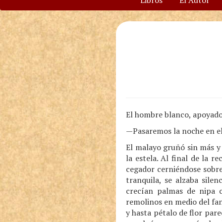
Libros
El Autor
El hombre blanco, apoyado 
—Pasaremos la noche en el 
El malayo gruñó sin más y 
la estela. Al final de la r
cegador cerniéndose sobre
tranquila, se alzaba sile
crecían palmas de nipa c
remolinos en medio del fang
y hasta pétalo de flor pa