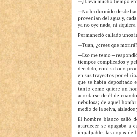
—¿Lleva mucho tiempo enf
—No ha dormido desde hace
provenían del agua y, cad
ya no oye nada, ni siquiera
Permaneció callado unos i
—Tuan, ¿crees que morirá
—Eso me temo —respondió e
tiempos complicados y pel
decidido, contra todo pron
en sus trayectos por el rí
que se había depositado e
tanto como quiere un homb
acordarse de él de cuand
nebulosa; de aquel hombre 
medio de la selva, aislados
El hombre blanco salió d
atardecer se apagaba a c
impalpable, las copas de l