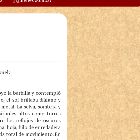
va
¿Quiénes somos?
onel:
oyó la barbilla y contempló
o, el sol brillaba diáfano y
metal. La selva, sombría y
 árboles altos como torres
e los reflujos de oscuros
ma, hoja, hilo de enredadera
ia total de movimiento. En