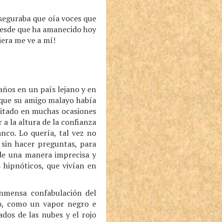
seguraba que oía voces que
desde que ha amanecido hoy
iera me ve a mí!
ños en un país lejano y en
 que su amigo malayo había
isitado en muchas ocasiones
a la altura de la confianza
nco. Lo quería, tal vez no
 sin hacer preguntas, para
de una manera imprecisa y
s hipnóticos, que vivían en
inmensa confabulación del
do, como un vapor negro e
ados de las nubes y el rojo