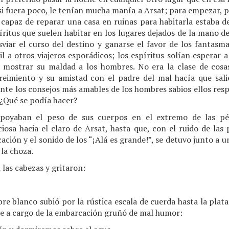
si fuera poco, le tenían mucha manía a Arsat; para empezar, p
capaz de reparar una casa en ruinas para habitarla estaba 
píritus que suelen habitar en los lugares dejados de la mano 
sviar el curso del destino y ganarse el favor de los fantasm
il a otros viajeros esporádicos; los espíritus solían esperar 
 mostrar su maldad a los hombres. No era la clase de cosas
eimiento y su amistad con el padre del mal hacía que salie
Ante los consejos más amables de los hombres sabios ellos re
 ¿Qué se podía hacer?
poyaban el peso de sus cuerpos en el extremo de las pér
ciosa hacia el claro de Arsat, hasta que, con el ruido de las 
ación y el sonido de los “¡Alá es grande!”, se detuvo junto a u
la choza.
 las cabezas y gritaron:
bre blanco subió por la rústica escala de cuerda hasta la pla
re a cargo de la embarcación gruñó de mal humor: