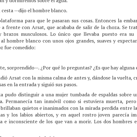
n y dormiremos sobre el agua.
 cesta —dijo el hombre blanco.
 plataforma para que le pasaran sus cosas. Entonces la emba
 a frente con Arsat, que acababa de salir de la choza. Se tr
y brazos musculosos. Lo único que llevaba puesto era su 
al hombre blanco con unos ojos grandes, suaves y expectan
oz fue comedido:
te, sorprendido—. ¿Por qué lo preguntas? ¿Es que hay alguna 
ió Arsat con la misma calma de antes y, dándose la vuelta, c
as en la entrada y siguió sus pasos.
za pudo distinguir a una mujer tumbada de espaldas sobre 
a. Permanecía tan inmóvil como si estuviera muerta, pero
rillaban quietos e inanimados con la mirada perdida entre las
as y los labios abiertos, y en aquel rostro joven parecía im
ta e inconsciente de los que van a morir. Los dos hombres 