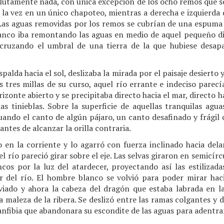
olutamente nada, con única excepción de los ocho remos que se
la vez en un único chapoteo, mientras a derecha e izquierda 
Las aguas removidas por los remos se cubrían de una espum
nco iba remontando las aguas en medio de aquel pequeño di
cruzando el umbral de una tierra de la que hubiese desap
palda hacia el sol, deslizaba la mirada por el paisaje desierto
as tres millas de su curso, aquel río errante e indeciso pare
rizonte abierto y se precipitaba directo hacia el mar, directo ha
as tinieblas. Sobre la superficie de aquellas tranquilas agu
ando el canto de algún pájaro, un canto desafinado y frágil
ntes de alcanzar la orilla contraria.
 en la corriente y lo agarró con fuerza inclinado hacia dela
l río pareció girar sobre el eje. Las selvas giraron en semicír
cos por la luz del atardecer, proyectando así las estilizada
or del río. El hombre blanco se volvió para poder mirar hac
iado y ahora la cabeza del dragón que estaba labrada en la
a maleza de la ribera. Se deslizó entre las ramas colgantes y d
anfibia que abandonara su escondite de las aguas para adentrar