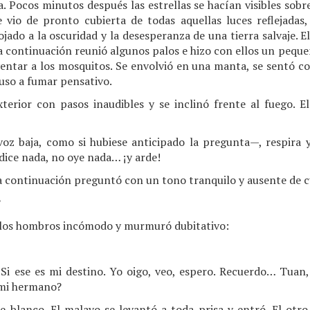
a. Pocos minutos después las estrellas se hacían visibles sobre
e vio de pronto cubierta de todas aquellas luces reflejadas
ojado a la oscuridad y la desesperanza de una tierra salvaje. 
a continuación reunió algunos palos e hizo con ellos un pequ
yentar a los mosquitos. Se envolvió en una manta, se sentó co
puso a fumar pensativo.
xterior con pasos inaudibles y se inclinó frente al fuego. E
oz baja, como si hubiese anticipado la pregunta—, respira 
 dice nada, no oye nada… ¡y arde!
 continuación preguntó con un tono tranquilo y ausente de c
?
 los hombros incómodo y murmuró dubitativo:
i ese es mi destino. Yo oigo, veo, espero. Recuerdo… Tuan, 
 mi hermano?
blanco. El malayo se levantó a toda prisa y entró. El otro 