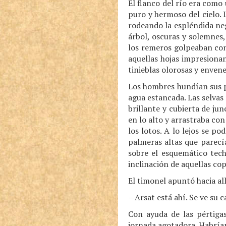
El flanco del río era como
puro y hermoso del cielo. L
rodeando la espléndida ne
árbol, oscuras y solemnes,
los remeros golpeaban con
aquellas hojas impresionant
tinieblas olorosas y enven
Los hombres hundían sus p
agua estancada. Las selvas 
brillante y cubierta de ju
en lo alto y arrastraba con
los lotos. A lo lejos se p
palmeras altas que parecí
sobre el esquemático tech
inclinación de aquellas cop
El timonel apuntó hacia all
—Arsat está ahí. Se ve su c
Con ayuda de las pértiga
jornada agotadora. Habría