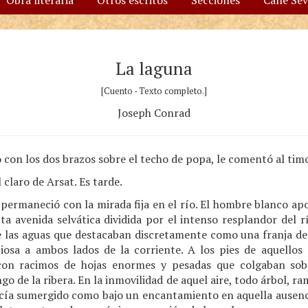
Obra literaria
Otros escritos
Secciones
Calle Se
La laguna
[Cuento - Texto completo.]
Joseph Conrad
con los dos brazos sobre el techo de popa, le comentó al tim
claro de Arsat. Es tarde.
permaneció con la mirada fija en el río. El hombre blanco ap
ecta avenida selvática dividida por el intenso resplandor del rí
 las aguas que destacaban discretamente como una franja de 
nciosa a ambos lados de la corriente. A los pies de aquellos
on racimos de hojas enormes y pesadas que colgaban sobr
o de la ribera. En la inmovilidad de aquel aire, todo árbol, ra
recía sumergido como bajo un encantamiento en aquella ausenc