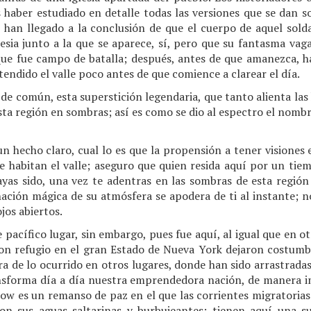
 haber estudiado en detalle todas las versiones que se dan so
, han llegado a la conclusión de que el cuerpo de aquel solda
esia junto a la que se aparece, sí, pero que su fantasma vag
que fue campo de batalla; después, antes de que amanezca, 
tendido el valle poco antes de que comience a clarear el día.
 de común, esta superstición legendaria, que tanto alienta las 
sta región en sombras; así es como se dio al espectro el nombr
 hecho claro, cual lo es que la propensión a tener visiones 
e habitan el valle; aseguro que quien resida aquí por un tie
yas sido, una vez te adentras en las sombras de esta regi
oñación mágica de su atmósfera se apodera de ti al instante;
jos abiertos.
pacífico lugar, sin embargo, pues fue aquí, al igual que en o
on refugio en el gran Estado de Nueva York dejaron costumbr
a de lo ocurrido en otros lugares, donde han sido arrastrada
nsforma día a día nuestra emprendedora nación, de manera i
w es un remanso de paz en el que las corrientes migratorias n
con sus aguas saltarinas y burbujeantes; tienen aquí una s