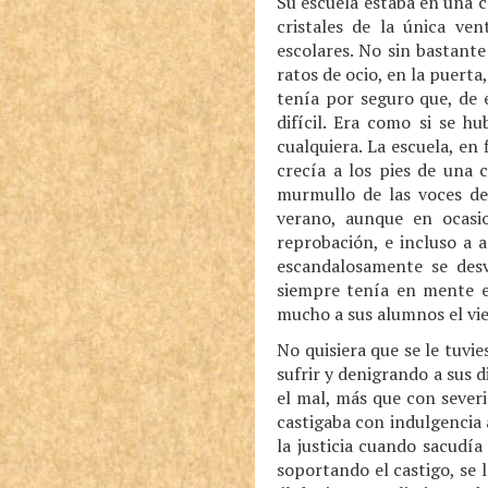
Su escuela estaba en una c
cristales de la única ve
escolares. No sin bastant
ratos de ocio, en la puert
tenía por seguro que, de e
difícil. Era como si se 
cualquiera. La escuela, en
crecía a los pies de una 
murmullo de las voces de
verano, aunque en ocasi
reprobación, e incluso a 
escandalosamente se des
siempre tenía en mente e
mucho a sus alumnos el vi
No quisiera que se le tuvi
sufrir y denigrando a sus d
el mal, más que con severi
castigaba con indulgencia 
la justicia cuando sacudí
soportando el castigo, se 