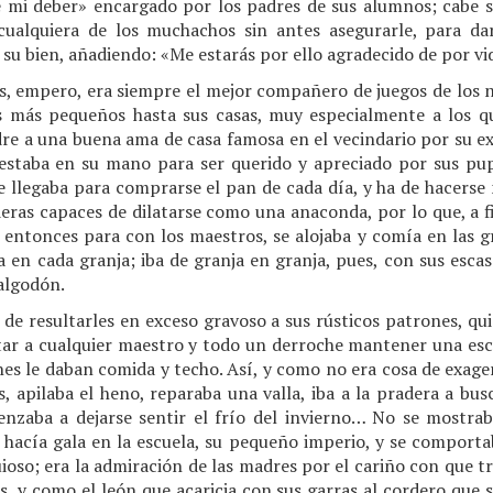
 mi deber» encargado por los padres de sus alumnos; cabe 
 cualquiera de los muchachos sin antes asegurarle, para da
 su bien, añadiendo: «Me estarás por ello agradecido de por vi
, empero, era siempre el mejor compañero de juegos de los ni
s más pequeños hasta sus casas, muy especialmente a los 
e a una buena ama de casa famosa en el vecindario por su ex
estaba en su mano para ser querido y apreciado por sus pup
le llegaba para comprarse el pan de cada día, y ha de hacers
ras capaces de dilatarse como una anaconda, por lo que, a fin
 entonces para con los maestros, se alojaba y comía en las gr
 en cada granja; iba de granja en granja, pues, con sus esc
algodón.
 de resultarles en exceso gravoso a sus rústicos patrones, q
tar a cualquier maestro y todo un derroche mantener una esc
enes le daban comida y techo. Así, y como no era cosa de exager
s, apilaba el heno, reparaba una valla, iba a la pradera a bu
zaba a dejarse sentir el frío del invierno… No se mostrab
 hacía gala en la escuela, su pequeño imperio, y se comporta
oso; era la admiración de las madres por el cariño con que tr
s, y como el león que acaricia con sus garras al cordero que 