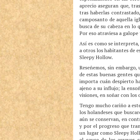
aprecio aseguran que, tras
tras haberlas contrastado
camposanto de aquella igl
busca de su cabeza en lo 
Por eso atraviesa a galope 
Así es como se interpreta,
a otros los habitantes de e
Sleepy Hollow.
Reseñemos, sin embargo, un
de estas buenas gentes qu
importa cuán despierto ha
ajeno a su influjo; la ens
visiones, en soñar con los o
Tengo mucho cariño a este 
los holandeses que buscar
aún se conservan, en contr
y por el progreso que tra
un lugar como Sleepy Hollo
el cauce de los arroyos 