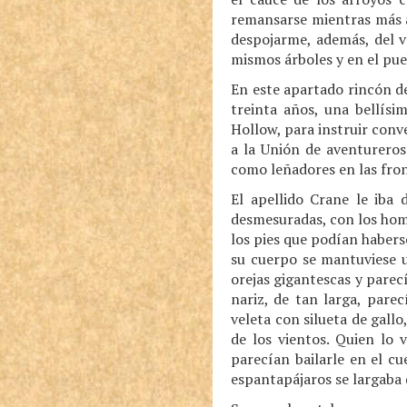
remansarse mientras más a
despojarme, además, del v
mismos árboles y en el pue
En este apartado rincón de
treinta años, una bellísi
Hollow, para instruir conv
a la Unión de aventurero
como leñadores en las fron
El apellido Crane le iba 
desmesuradas, con los hom
los pies que podían habers
su cuerpo se mantuviese u
orejas gigantescas y parec
nariz, de tan larga, pare
veleta con silueta de gallo
de los vientos. Quien lo 
parecían bailarle en el c
espantapájaros se largaba