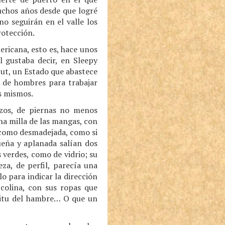
uchos años desde que logré
o seguirán en el valle los
rotección.
ericana, esto es, hace unos
l gustaba decir, en Sleepy
cut, un Estado que abastece
 de hombres para trabajar
s mismos.
razos, de piernas no menos
a milla de las mangas, con
, como desmadejada, como si
ueña y aplanada salían dos
 verdes, como de vidrio; su
za, de perfil, parecía una
lo para indicar la dirección
 colina, con sus ropas que
íritu del hambre… O que un