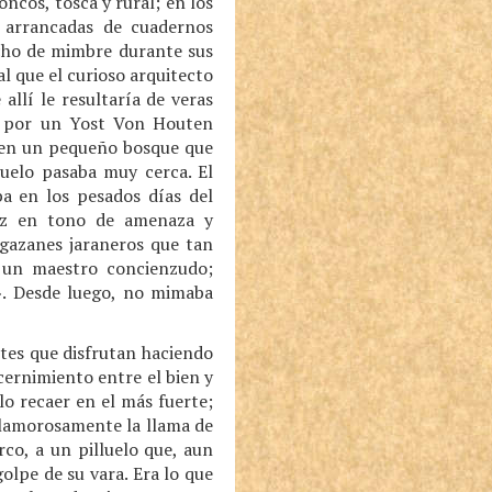
ncos, tosca y rural; en los
s arrancadas de cuadernos
echo de mimbre durante sus
l que el curioso arquitecto
allí le resultaría de veras
da por un Yost Von Houten
o, en un pequeño bosque que
huelo pasaba muy cerca. El
a en los pesados días del
voz en tono de amenaza y
lgazanes jaraneros que tan
 un maestro concienzudo;
». Desde luego, no mimaba
ntes que disfrutan haciendo
scernimiento entre el bien y
lo recaer en el más fuerte;
 clamorosamente la llama de
co, a un pilluelo que, aun
olpe de su vara. Era lo que