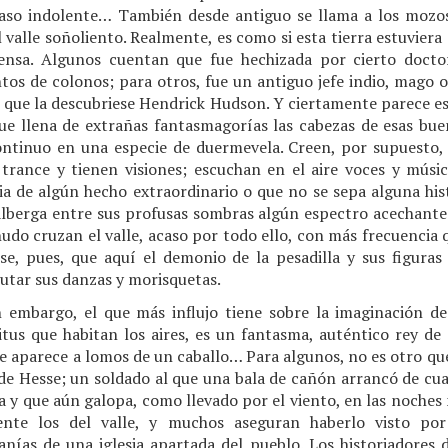
caso indolente… También desde antiguo se llama a los mozos
 valle soñoliento. Realmente, es como si esta tierra estuvier
ensa. Algunos cuentan que fue hechizada por cierto docto
os de colonos; para otros, fue un antiguo jefe indio, mago o 
 que la descubriese Hendrick Hudson. Y ciertamente parece es
e llena de extrañas fantasmagorías las cabezas de esas bue
ntinuo en una especie de duermevela. Creen, por supuesto,
rance y tienen visiones; escuchan en el aire voces y músi
ia de algún hecho extraordinario o que no se sepa alguna hist
lberga entre sus profusas sombras algún espectro acechante; 
do cruzan el valle, acaso por todo ello, con más frecuencia 
rse, pues, que aquí el demonio de la pesadilla y sus figuras 
cutar sus danzas y morisquetas.
n embargo, el que más influjo tiene sobre la imaginación de
itus que habitan los aires, es un fantasma, auténtico rey de
e aparece a lomos de un caballo… Para algunos, no es otro que
a de Hesse; un soldado al que una bala de cañón arrancó de cua
a y que aún galopa, como llevado por el viento, en las noches
nte los del valle, y muchos aseguran haberlo visto por
anías de una iglesia apartada del pueblo. Los historiadores 