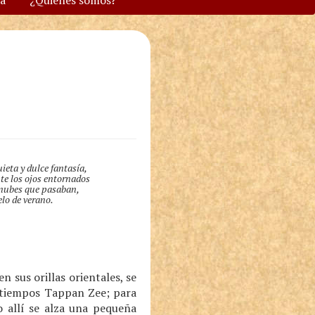
va
¿Quiénes somos?
uieta y dulce fantasía,
te los ojos entornados
s nubes que pasaban,
elo de verano.
 sus orillas orientales, se
 tiempos Tappan Zee; para
o allí se alza una pequeña