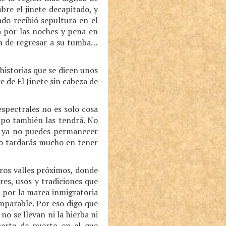
bre el jinete decapitado, y
do recibió sepultura en el
a por las noches y pena en
ha de regresar a su tumba…
historias que se dicen unos
e de El Jinete sin cabeza de
espectrales no es solo cosa
mpo también las tendrá. No
ón ya no puedes permanecer
 no tardarás mucho en tener
tros valles próximos, donde
es, usos y tradiciones que
s por la marea inmigratoria
mparable. Por eso digo que
o se llevan ni la hierba ni
uerte de puerto en el que