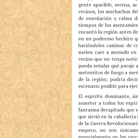
gente apacible, serena, a
vecinos, los muchachos del
de ensoñación y calma d
tiempos de los asentamient
encantó la región antes de
en un poderoso hechizo qu
haciéndoles caminar de co
suelen caer a menudo en t
vecino que no tenga notic
pueda señalar qué paraje a
meteoritos de fuego a menu
de la región; podría deci
escenario posible para eje
El espíritu dominante, si
someter a todos los espír
fantasma decapitado que s
que sirvió en la caballerí
de la Guerra Revolucionari
empero, no son únicame
especialmente en las cerc