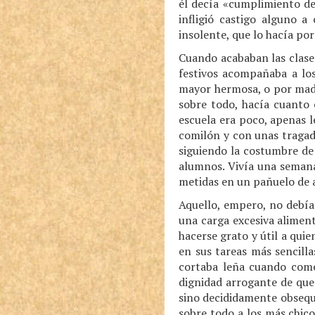
él decía «cumplimiento de
infligió castigo alguno a
insolente, que lo hacía por
Cuando acababan las clases
festivos acompañaba a lo
mayor hermosa, o por madr
sobre todo, hacía cuanto 
escuela era poco, apenas 
comilón y con unas tragade
siguiendo la costumbre de
alumnos. Vivía una semana
metidas en un pañuelo de 
Aquello, empero, no debía
una carga excesiva alimen
hacerse grato y útil a qui
en sus tareas más sencilla
cortaba leña cuando comen
dignidad arrogante de que
sino decididamente obsequi
sobre todo a los más chico