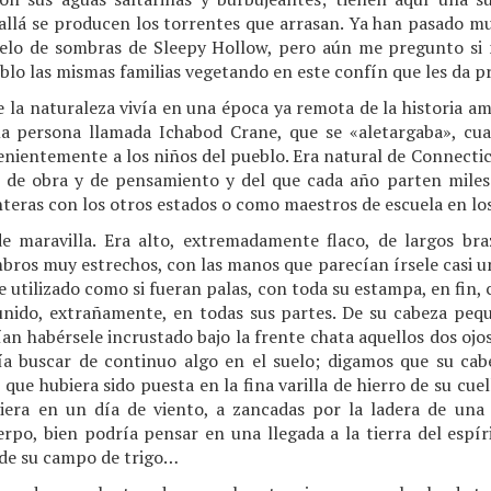
llá se producen los torrentes que arrasan. Ya han pasado m
elo de sombras de Sleepy Hollow, pero aún me pregunto si n
blo las mismas familias vegetando en este confín que les da p
 la naturaleza vivía en una época ya remota de la historia am
ma persona llamada Ichabod Crane, que se «aletargaba», cua
enientemente a los niños del pueblo. Era natural de Connecti
s de obra y de pensamiento y del que cada año parten miles
teras con los otros estados o como maestros de escuela en lo
de maravilla. Era alto, extremadamente flaco, de largos b
bros muy estrechos, con las manos que parecían írsele casi un
e utilizado como si fueran palas, con toda su estampa, en fin
nido, extrañamente, en todas sus partes. De su cabeza peq
ían habérsele incrustado bajo la frente chata aquellos dos ojos
cía buscar de continuo algo en el suelo; digamos que su cabe
, que hubiera sido puesta en la fina varilla de hierro de su cuel
viera en un día de viento, a zancadas por la ladera de una
uerpo, bien podría pensar en una llegada a la tierra del esp
 de su campo de trigo…