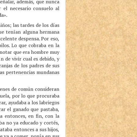
señalar, además, que nunca
r el necesario consuelo al
da».
ños; las tardes de los días
que tenían alguna hermana
celente despensa. Por eso,
ilos. Lo que cobraba en la
e notar que era hombre muy
 de vivir cual es debido, y
anjas de los padres de sus
asas pertenencias mundanas
uienes de común consideran
uela, por lo que procuraba
ar, ayudaba a los labriegos
scar el ganado que pastaba,
a entonces, en fin, con la
ba no ya educado y cortés,
ataba entonces a sus hijos,
se va a comer, ponía en sus