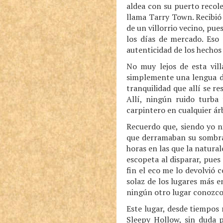
aldea con su puerto recol
llama Tarry Town. Recibió
de un villorrio vecino, p
los días de mercado. Eso 
autenticidad de los hechos
No muy lejos de esta vill
simplemente una lengua de
tranquilidad que allí se re
Allí, ningún ruido turba
carpintero en cualquier árb
Recuerdo que, siendo yo n
que derramaban su sombra 
horas en las que la natura
escopeta al disparar, pues 
fin el eco me lo devolvió 
solaz de los lugares más 
ningún otro lugar conozco
Este lugar, desde tiempos
Sleepy Hollow, sin duda p