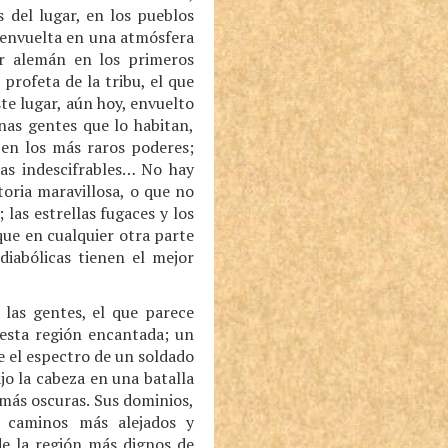
 del lugar, en los pueblos
a envuelta en una atmósfera
r alemán en los primeros
profeta de la tribu, el que
te lugar, aún hoy, envuelto
nas gentes que lo habitan,
 en los más raros poderes;
cas indescifrables… No hay
oria maravillosa, o que no
las estrellas fugaces y los
que en cualquier otra parte
diabólicas tienen el mejor
 las gentes, el que parece
 esta región encantada; un
 el espectro de un soldado
jo la cabeza en una batalla
 más oscuras. Sus dominios,
 caminos más alejados y
de la región más dignos de