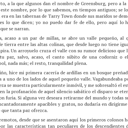
eto, a la que algunos dan el nombre de Greensburg, pero a la 
 este nombre, por lo que sabemos, en tiempos antiguos; se lo
ues era en las tabernas de Tarry Town donde sus maridos se d
es lo que dicen; yo no puedo dar fe de ello, pero aquí lo 
 que se narran.
a, acaso a un par de millas, se abre un valle pequeño, al
 tierra entre las altas colinas, que desde luego no tiene igu
spira. Un arroyuelo cruza el valle con su rumor delicioso que 
 tu paz, salvo, acaso, el canto súbito de una codorniz o e
ol, nada más; el resto, tranquilidad plena.
iño, hice mi primera cacería de ardillas en un bosque preña
a uno de los lados de aquel pequeño valle. Vagabundeaba por
leza se muestra particularmente inmóvil, y me sobresaltó el e
en la profanación de aquel silencio sabático el disparo se eter
con furia. Si alguna vez deseara retirarme del mundo y todas 
encantadoramente apacibles y gratos, no dudaría en dirigirme 
 que tanta paz ofrezca.
 remotos, desde que se asentaron aquí los primeros colonos 
or las características tan peculiares de los descendientes 