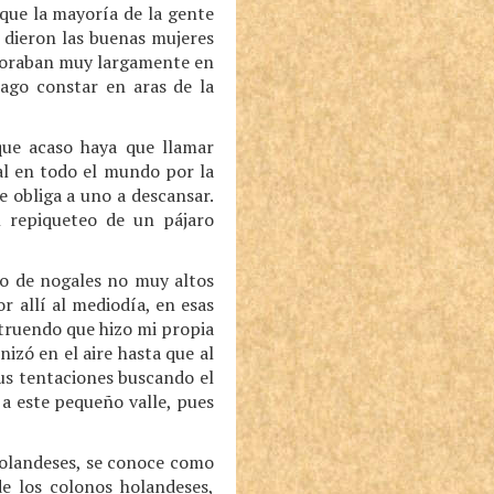
que la mayoría de la gente
 dieron las buenas mujeres
emoraban muy largamente en
hago constar en aras de la
 que acaso haya que llamar
al en todo el mundo por la
le obliga a uno a descansar.
l repiqueteo de un pájaro
do de nogales no muy altos
 allí al mediodía, en esas
struendo que hizo mi propia
nizó en el aire hasta que al
sus tentaciones buscando el
a este pequeño valle, pues
holandeses, se conoce como
de los colonos holandeses,