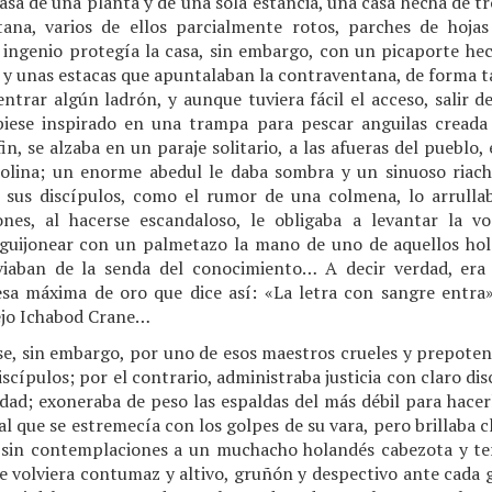
asa de una planta y de una sola estancia, una casa hecha de tro
ntana, varios de ellos parcialmente rotos, parches de hoja
e ingenio protegía la casa, sin embargo, con un picaporte h
a, y unas estacas que apuntalaban la contraventana, de forma ta
ntrar algún ladrón, y aunque tuviera fácil el acceso, salir de 
hubiese inspirado en una trampa para pescar anguilas crea
 fin, se alzaba en un paraje solitario, a las afueras del puebl
colina; un enorme abedul le daba sombra y un sinuoso riac
 sus discípulos, como el rumor de una colmena, lo arrullab
ones, al hacerse escandaloso, le obligaba a levantar la 
aguijonear con un palmetazo la mano de uno de aquellos ho
viaban de la senda del conocimiento… A decir verdad, era
sa máxima de oro que dice así: «La letra con sangre entra
ejo Ichabod Crane…
ese, sin embargo, por uno de esos maestros crueles y prepote
iscípulos; por el contrario, administraba justicia con claro di
dad; exoneraba de peso las espaldas del más débil para hacer
al que se estremecía con los golpes de su vara, pero brillaba
a sin contemplaciones a un muchacho holandés cabezota y ter
le volviera contumaz y altivo, gruñón y despectivo ante cada g