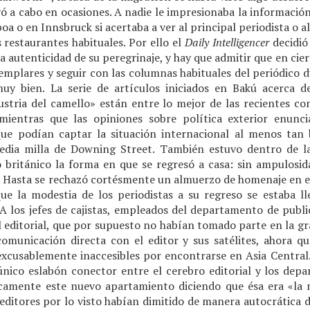
evó a cabo en ocasiones. A nadie le impresionaba la información
oa o en Innsbruck si acertaba a ver al principal periodista o 
restaurantes habituales. Por ello el
Daily Intelligencer
decidió
la autenticidad de su peregrinaje, y hay que admitir que en cie
emplares y seguir con las columnas habituales del periódico d
muy bien. La serie de artículos iniciados en Bakú acerca d
stria del camello» están entre lo mejor de las recientes con
 mientras que las opiniones sobre política exterior enunc
e podían captar la situación internacional al menos tan
dia milla de Downing Street. También estuvo dentro de la
o británico la forma en que se regresó a casa: sin ampulosid
 Hasta se rechazó cortésmente un almuerzo de homenaje en el
ue la modestia de los periodistas a su regreso se estaba l
 A los jefes de cajistas, empleados del departamento de publ
 editorial, que por supuesto no habían tomado parte en la gr
omunicación directa con el editor y sus satélites, ahora 
xcusablemente inaccesibles por encontrarse en Asia Centra
 único eslabón conector entre el cerebro editorial y los dep
icamente este nuevo apartamiento diciendo que ésa era «la
editores por lo visto habían dimitido de manera autocrática d