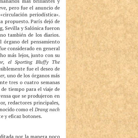
anarios más brillantes y
ve, pero fue el anuncio de
«circulación periodística».
a propuesto. París dejó de
 Sevilla y Salónica fueron
ino también de los diarios.
pal órgano del pensamiento
fue considerado en general
ho más lejos, junto con su
or, el Sporting Bluffy The
siblemente fue el deseo de
cer
, uno de los órganos más
rante tres o cuatro semanas
de tiempo para el viaje de
prensa que se produjeron en
or, redactores principales,
onocido como el
Drang nach
te y eficaz botones.
editada por la manera poco