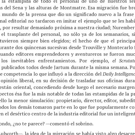
 la estampida de todo el personal de uno de nuestros sem
as del Sena y las alturas de Montmatre. Esa migración fue bre
 mundo de la prensa que dio un significado nuevo a la frase 
al editorial no tardaron en imitar el ejemplo que se les habí
 por resultar demasiado próxima a nuestra ciudad; Nuremberg,
 el trasplante del personal, no sólo ya de los semanarios, s
tuvieron siempre bien elegidos; el hecho de que el princi
durante dos quincenas sucesivas desde Trouville y Montecarlo 
cuando editores emprendedores y aventureros se fueron muc
 los inevitables enfrentamientos. Por ejemplo,
el Scrutat
publicados todos desde Jartum durante la misma semana. Po
le competencia lo que influyó a la dirección del
Daily Intelligen
 opinión liberal, en su decisión de trasladar sus oficinas du
kestán oriental, concediendo desde luego el necesario margen 
pectos ésa fue la más notable de todas las estampidas de la 
llo la menor simulación: propietario, director, editor, subedit
todos los demás tomaron parte en lo que fue popularmente c
n el desértico centro de la industria editorial fue un inteligen
fondo, ¿no te parece? —comentó el sobrino.
Lulworth—, la idea de la migración se había visto algo desacr