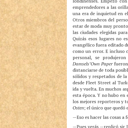
londinenses. Empezó con
emprendedores a las orill
una era de inquietud en el
Otros miembros del person
estar de moda muy pronto,
las ciudades elegidas para
Quizás esos lugares no es
evangélico fuera editado 
como un error. E incluso 
personal, se produjeron
Damsels’Own Paper
fueron 
distanciarse de toda posib
sólidos y respetados de la
desde Fleet Street al Tur
ida y vuelta. En muchos as
esta época. Y no hubo en e
los mejores reporteros y 
Osten
; el único que quedó e
—Eso es hacer las cosas a 
—Pues verás —replicó sir 