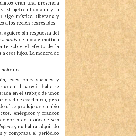
ediatos eran una presencia
as. El ajetreo humano y la
r algo místico, tibetano y
s a los recién regresados.
al agujero sin respuesta del
evenants
de alma eremítica
nte sobre el efecto de la
a esos lujos. La manera de
 sobrino.
s, cuestiones sociales y
o oriental parecía haberse
erada en el trabajo de unos
 nivel de excelencia, pero
nde sí se produjo un cambio
ectos, enérgicos y francos
maniobras de otoño de seis
ligencer
, no había adquirido
os y compraba el periódico