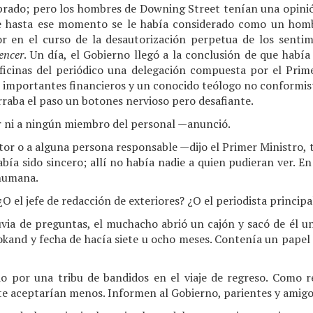
ado; pero los hombres de Downing Street tenían una opinión
ue hasta ese momento se le había considerado como un homb
r en el curso de la desautorización perpetua de los senti
gencer
. Un día, el Gobierno llegó a la conclusión de que habí
 oficinas del periódico una delegación compuesta por el Prim
 importantes financieros y un conocido teólogo no conformist
raba el paso un botones nervioso pero desafiante.
r ni a ningún miembro del personal —anunció.
tor o a alguna persona responsable —dijo el Primer Ministro, t
bía sido sincero; allí no había nadie a quien pudieran ver. En
 humana.
O el jefe de redacción de exteriores? ¿O el periodista principa
uvia de preguntas, el muchacho abrió un cajón y sacó de él u
okand y fecha de hacía siete u ocho meses. Contenía un papel 
o por una tribu de bandidos en el viaje de regreso. Como r
e aceptarían menos. Informen al Gobierno, parientes y amigo