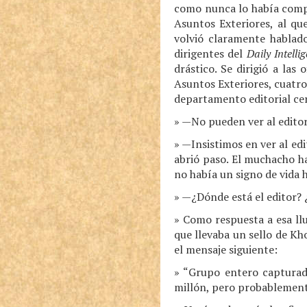
como nunca lo había compr
Asuntos Exteriores, al q
volvió claramente hablado
dirigentes del
Daily Intelli
drástico. Se dirigió a las
Asuntos Exteriores, cuatro
departamento editorial cer
» —No pueden ver al edito
» —Insistimos en ver al edi
abrió paso. El muchacho ha
no había un signo de vida
» —¿Dónde está el editor? ¿
» Como respuesta a esa ll
que llevaba un sello de Kh
el mensaje siguiente:
» “Grupo entero capturad
millón, pero probablement