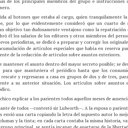
mas de los principales miembros del grupo e instrucciones 
nero.
igida al botones que estaba al cargo, quien tranquilamente la
oe, por lo que evidentemente consideró que un cuarto de 
e un objetivo tan dudosamente ventajoso como la repatriación 
ró él los salarios de los editores y otros miembros del person
evos periodistas, se dedicó a preparar y corregir los originale
 acumulación de artículos especiales que había en reserva pa
nte de la redacción de artículos sobre asuntos exteriores.
e mantener el asunto dentro del mayor secreto posible; se des
, para que mantuviera el periódico hasta que los consumi
rescate y regresaran a casa en grupos de dos y de tres, para
nte a su anterior situación. Los artículos sobre asuntos 
ódico.
hico explicar a los parientes todos aquellos meses de ausenc
llante de todos —contestó sir Lulworth—. A la esposa o parien
s envió una carta copiando la letra del supuesto autor lo me
plumas y la tinta; en cada carta contaba la misma historia, va
grupo principal, se sentía incapaz de apartarse de la libertad