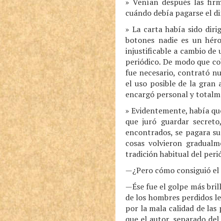
» Venían después las fir
cuándo debía pagarse el di
» La carta había sido dir
botones nadie es un hér
injustificable a cambio d
periódico. De modo que cob
fue necesario, contrató nu
el uso posible de la gran
encargó personal y totalme
» Evidentemente, había qu
que juró guardar secreto
encontrados, se pagara su 
cosas volvieron gradualme
tradición habitual del peri
—¿Pero cómo consiguió el c
—Ése fue el golpe más bri
de los hombres perdidos le
por la mala calidad de las 
que el autor, separado del 