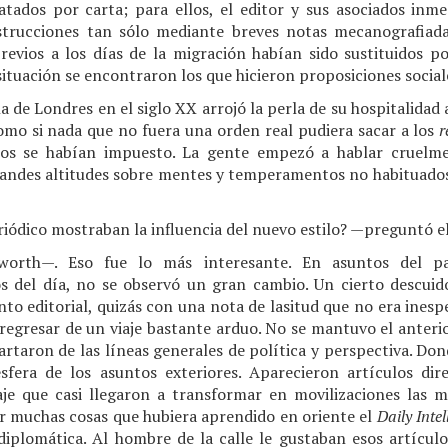
tados por carta; para ellos, el editor y sus asociados inm
nstrucciones tan sólo mediante breves notas mecanografiad
revios a los días de la migración habían sido sustituidos po
situación se encontraron los que hicieron proposiciones sociale
a de Londres en el siglo XX arrojó la perla de su hospitalidad 
omo si nada que no fuera una orden real pudiera sacar a los
r
mos se habían impuesto. La gente empezó a hablar cruelme
grandes altitudes sobre mentes y temperamentos no habituados 
iódico mostraban la influencia del nuevo estilo? —preguntó el
orth—. Eso fue lo más interesante. En asuntos del paí
s del día, no se observó un gran cambio. Un cierto descuid
to editorial, quizás con una nota de lasitud que no era inesp
egresar de un viaje bastante arduo. No se mantuvo el anterior
artaron de las líneas generales de política y perspectiva. Do
fera de los asuntos exteriores. Aparecieron artículos dir
je que casi llegaron a transformar en movilizaciones las 
r muchas cosas que hubiera aprendido en oriente el
Daily Intel
diplomática. Al hombre de la calle le gustaban esos artícul