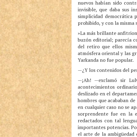
nuevos habían sido contra
invisible, que daba sus i
simplicidad democrática p
prohibido, y con la misma 
»La más brillante anfitrion
buzón editorial; parecía c
del retiro que ellos mis
atmósfera oriental y las 
Yarkanda no fue popular.
—¿Y los contenidos del per
—¡Ah! —exclamó sir Lulw
acontecimientos ordinario
deslizado en el departamen
hombres que acababan de r
en cualquier caso no se ap
sorprendente fue en la es
redactados con tal lengua
importantes potencias. Po
el arte de la ambigüedad 