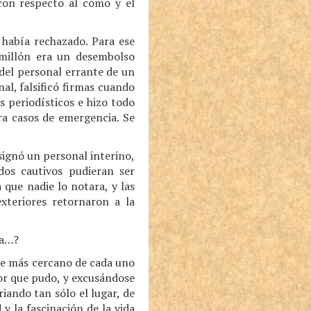
con respecto al cómo y el
 había rechazado. Para ese
millón era un desembolso
del personal errante de un
al, falsificó firmas cuando
s periodísticos e hizo todo
ra casos de emergencia. Se
ignó un personal interino,
dos cautivos pudieran ser
 que nadie lo notara, y las
exteriores retornaron a la
ia…?
te más cercano de cada uno
jor que pudo, y excusándose
riando tan sólo el lugar, de
 y la fascinación de la vida