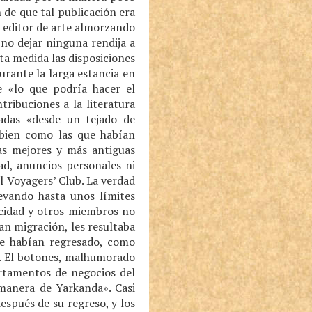
 de que tal publicación era
al editor de arte almorzando
 no dejar ninguna rendija a
rta medida las disposiciones
urante la larga estancia en
e «lo que podría hacer el
tribuciones a la literatura
iadas «desde un tejado de
 bien como las que habían
s mejores y más antiguas
ad, anuncios personales ni
 Voyagers’ Club. La verdad
levando hasta unos límites
icidad y otros miembros no
an migración, les resultaba
que habían regresado, como
l. El botones, malhumorado
artamentos de negocios del
 manera de Yarkanda». Casi
espués de su regreso, y los