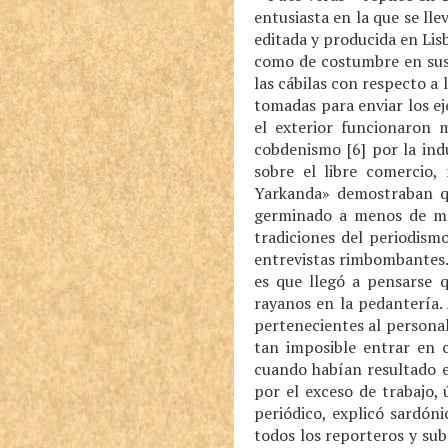
entusiasta en la que se ll
editada y producida en Lisb
como de costumbre en sus 
las cábilas con respecto a 
tomadas para enviar los ej
el exterior funcionaron 
cobdenismo [6] por la indu
sobre el libre comercio,
Yarkanda» demostraban qu
germinado a menos de me
tradiciones del periodism
entrevistas rimbombantes.
es que llegó a pensarse q
rayanos en la pedantería.
pertenecientes al personal
tan imposible entrar en c
cuando habían resultado e
por el exceso de trabajo,
periódico, explicó sardón
todos los reporteros y sub