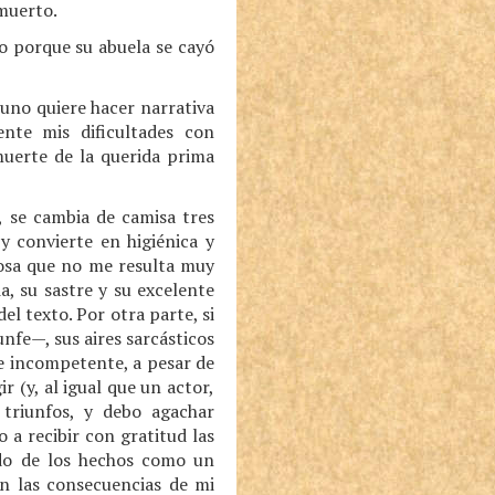
muerto.
o porque su abuela se cayó
 uno quiere hacer narrativa
nte mis dificultades con
muerte de la querida prima
, se cambia de camisa tres
 y convierte en higiénica y
cosa que no me resulta muy
a, su sastre y su excelente
l texto. Por otra parte, si
nfe—, sus aires sarcásticos
e incompetente, a pesar de
 (y, al igual que un actor,
 triunfos, y debo agachar
a recibir con gratitud las
gado de los hechos como un
an las consecuencias de mi