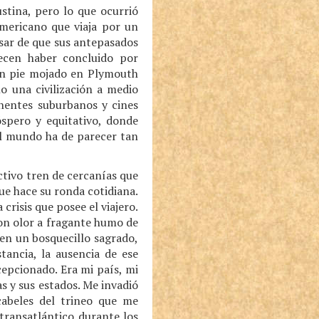
stina, pero lo que ocurrió
mericano que viaja por un
esar de que sus antepasados
ecen haber concluido por
un pie mojado en Plymouth
o una civilización a medio
inentes suburbanos y cines
spero y equitativo, donde
 el mundo ha de parecer tan
ctivo tren de cercanías que
ue hace su ronda cotidiana.
 crisis que posee el viajero.
 con olor a fragante humo de
 en un bosquecillo sagrado,
tancia, la ausencia de ese
epcionado. Era mi país, mi
s y sus estados. Me invadió
cabeles del trineo que me
transatlántico durante los