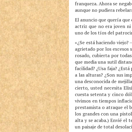
franqueza. Ahora se negaba
aunque no pudiera rebelar
El anuncio que quería que e
actriz que no era joven n
uno de los tíos del patroci
«¿Se está haciendo viejo? 
agrietado por los excesos 
rosado, cubierta por todas
que media una sutil distan
facilidad? ¿Usa faja? ¿Est
a las alturas? ¿Son sus im
una desconocida de mejilla
cierto, usted necesita Eli
cuesta setenta y cinco dól
vivimos en tiempos inflaci
prestamista o atraque el b
los grandes con una pisto
alta y se acaba.) Envié el 
un paisaje de total desolac