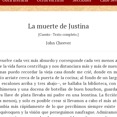
Obra literaria
Otros escritos
Secciones
Calle Se
La muerte de Justina
[Cuento - Texto completo.]
John Cheever
e vuelve cada vez más absurdo y corresponde cada vez menos a 
de la vida fuera centrífuga y nos distanciara más y más de nue
as puedo recordar la vieja casa donde me crié, donde en mi
ío arriate cerca de la puerta de la cocina; al fondo de un larg
escalones arriba y tres abajo—, se hallaba la biblioteca, con
 chimenea y una docena de botellas de buen bourbon, guarda
ya llave de plata llevaba mi padre en una leontina. La ficción
a menos), y solo es posible crear si llevamos a cabo el más a
bia más rápidamente de lo que percibimos siempre existe e
 equivoquen y la visión que perseguimos naufrague. Admiramo