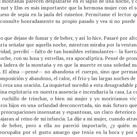
s montañas parecen desplazarse en el lapso de una noche, y qu
stnut y Elm es más importante que la hermosa mujer con el so
eso de sepia en la jaula del ruiseñor. Permítame el lector 
e consulte honradamente su propio pasado y vea si no puede
jo que dejase de fumar y de beber, y así lo hice. Pasaré por al
ría señalar que aquella noche, mientras miraba por la ventana
uridad, percibí —falto de tan humildes estimulantes— la fuerz
 noche, con su luna y estrellas, era apocalíptica. Pensé de pro
a ladera de la montaña y en que la muerte es una soledad má
a. El alma —pensé— no abandona el cuerpo, sino que permane
mposición y abandono, el calor, el frío y las largas noches de 
 reza una oración. La inquietud sucedió a esta desagradable 
cina explotaría en nuestra ausencia e incendiaría la casa. La 
n cuchillo de trinchar, o bien mi mujer y yo moriríamos ví
tros hijos en una orfandad desconcertada, sin más futuro que 
 preocupaciones insensatas y espantosas, un claro deterioro d
jaran al reino de mi infancia. La dije a mi mujer, cuando atrav
 de beber, pero a ella no pareció importarle, ¿y quién 
reocupaba por el gusto amargo que tenía en la boca y por 