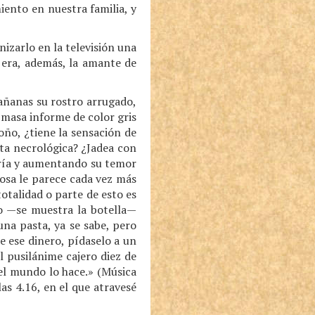
iento en nuestra familia, y
nizarlo en la televisión una
 era, además, la amante de
mañanas su rostro arrugado,
 masa informe de color gris
oño, ¿tiene la sensación de
ota necrológica? ¿Jadea con
nería y aumentando su temor
posa le parece cada vez más
otalidad o parte de esto es
ico —se muestra la botella—
una pasta, ya se sabe, pero
e ese dinero, pídaselo a un
l pusilánime cajero diez de
el mundo lo hace.» (Música
las 4.16, en el que atravesé