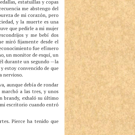
allas, estatuillas y copas
frecuencia me abstengo del
pureza de mi corazón, pero
ciedad, y la muerte es una
uve que pedirle a mi mujer
 escondrijos y me bebí dos
me miró fijamente desde el
 reconocimiento fue efímero
no, un monitor de esquí, un
 él durante un segundo —la
 y estoy convencido de que
a nervioso.
tiva, aunque debía de rondar
e marchó a las tres, y unos
n brandy, exhaló su último
 mi escritorio cuando entró
es. Pierce ha tenido que