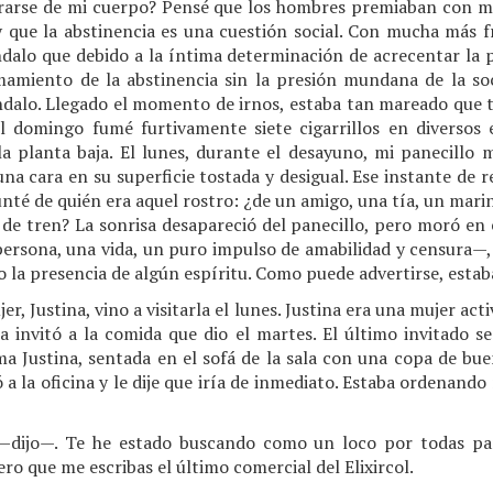
rarse de mi cuerpo? Pensé que los hombres premiaban con med
que la abstinencia es una cuestión social. Con mucha más 
dalo que debido a la íntima determinación de acrecentar la 
mamiento de la abstinencia sin la presión mundana de la so
ndalo. Llegado el momento de irnos, estaba tan mareado que t
l domingo fumé furtivamente siete cigarrillos en diversos
la planta baja. El lunes, durante el desayuno, mi panecillo 
 una cara en su superficie tostada y desigual. Ese instante de
té de quién era aquel rostro: ¿de un amigo, una tía, un mari
de tren? La sonrisa desapareció del panecillo, pero moró en
persona, una vida, un puro impulso de amabilidad y censura—,
o la presencia de algún espíritu. Como puede advertirse, estab
r, Justina, vino a visitarla el lunes. Justina era una mujer ac
a invitó a la comida que dio el martes. El último invitado s
ma Justina, sentada en el sofá de la sala con una copa de bue
 a la oficina y le dije que iría de inmediato. Estaba ordenando
ijo—. Te he estado buscando como un loco por todas part
o que me escribas el último comercial del Elixircol.