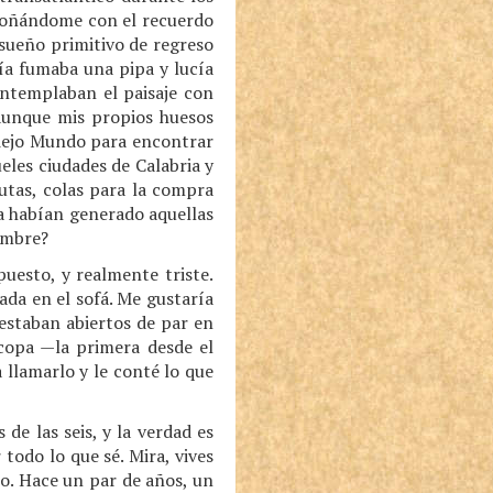
ensoñándome con el recuerdo
 sueño primitivo de regreso
ía fumaba una pipa y lucía
ontemplaban el paisaje con
 aunque mis propios huesos
Viejo Mundo para encontrar
eles ciudades de Calabria y
utas, colas para la compra
a habían generado aquellas
hombre?
puesto, y realmente triste.
ada en el sofá. Me gustaría
 estaban abiertos de par en
 copa —la primera desde el
llamarlo y le conté lo que
e las seis, y la verdad es
todo lo que sé. Mira, vives
so. Hace un par de años, un