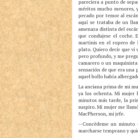
pareciera a punto de sepa
méritos mucho menores, y 
pecado por temor al escán
aquí se trataba de un lla
amenaza distinta del escá
que condujese el coche. E
martinis en el ropero de 
plato. Quiero decir que vi
pero profundo, y me pregun
camarero o un maquinista 
sensación de que era una 
aquel bollo había albergad
La anciana prima de mi muje
ya los ochenta. Mi mujer l
minutos más tarde, la pri
suspiro. Mi mujer me llamó
MacPherson, mi jefe.
—Concédeme un minuto —d
marcharse temprano y quier