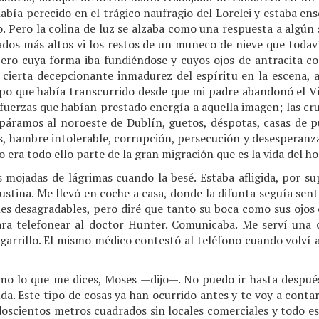
había perecido en el trágico naufragio del Lorelei y estaba 
o. Pero la colina de luz se alzaba como una respuesta a algún
rados más altos vi los restos de un muñeco de nieve que todav
ero cuya forma iba fundiéndose y cuyos ojos de antracita c
í cierta decepcionante inmadurez del espíritu en la escena,
mpo que había transcurrido desde que mi padre abandonó el 
fuerzas que habían prestado energía a aquella imagen; las cru
s páramos al noroeste de Dublín, guetos, déspotas, casas de p
os, hambre intolerable, corrupción, persecución y desesperanz
no era todo ello parte de la gran migración que es la vida del 
s mojadas de lágrimas cuando la besé. Estaba afligida, por su
ustina. Me llevó en coche a casa, donde la difunta seguía sent
lles desagradables, pero diré que tanto su boca como sus ojos
ara telefonear al doctor Hunter. Comunicaba. Me serví una
arrillo. El mismo médico contestó al teléfono cuando volví a 
 lo que me dices, Moses —dijo—. No puedo ir hasta después d
da. Este tipo de cosas ya han ocurrido antes y te voy a contar 
doscientos metros cuadrados sin locales comerciales y todo e