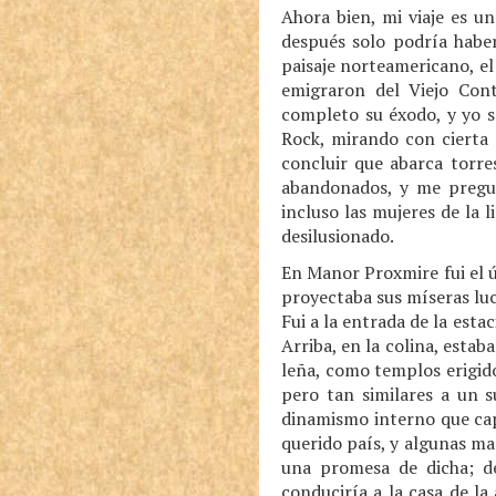
Ahora bien, mi viaje es u
después solo podría habe
paisaje norteamericano, el
emigraron del Viejo Con
completo su éxodo, y yo 
Rock, mirando con cierta 
concluir que abarca torre
abandonados, y me pregun
incluso las mujeres de la 
desilusionado.
En Manor Proxmire fui el ú
proyectaba sus míseras luc
Fui a la entrada de la estac
Arriba, en la colina, estab
leña, como templos erigido
pero tan similares a un s
dinamismo interno que cap
querido país, y algunas ma
una promesa de dicha; de
conduciría a la casa de l