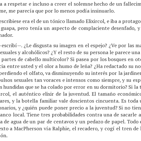
 a respetar e incluso a creer el solemne hecho de un fallecim
me, me parecía que por lo menos podía insinuarlo.
scribiese era el de un tónico llamado Elixircol, e iba a protago
i guapa, pero tenía un aspecto de complaciente desenfado, y
nador.
—escribí—. ¿Le disgusta su imagen en el espejo? ¿Ve por las 
sexuales y alcohólicos? ¿Y el resto de su persona le parece una
 partes de cabello multicolor? Si pasea por los bosques en ot
cia entre usted y el olor a humo de leña? ¿Ha redactado su n
á perdiendo el olfato, va disminuyendo su interés por la jardi
pulsos sexuales tan voraces e intensos como siempre, y su es
s hundidas que se ha colado por error en su dormitorio? Si la t
xircol, el auténtico elixir de la juventud. El tamaño económ
ares, y la botella familiar vale doscientos cincuenta. Es toda 
onarios, y ¿quién puede poner precio a la juventud? Si no tien
anco local. Tiene tres probabilidades contra una de sacarle a
la de agua de un par de centavos y un pedazo de papel. Todo 
texto a MacPherson vía Ralphie, el recadero, y cogí el tren de 
ión.