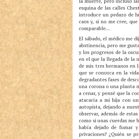
la muerte, pero incluso la
esquina de las calles Che
introduce un pedazo de hu
caos y, si no me cree, qu
comparable…
El sábado, el médico me di
abstinencia, pero me gusta
y los progresos de la osc
en el que la llegada de la
de mis tres hermanos en l
que se conozca en la vid
degradantes fases de desco
una corona o una planta ni
a cenar, y pensé que la co
atacaría a mi hija con u
autopista, dejando a nues
observar, además de estas
como si unas cuerdas me ba
había dejado de fumar y
privaciones? ¿Quién se p