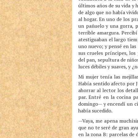
últimos años de su vida y 
de algo que no había vivid
al hogar. En uno de los p
un pañuelo y una gorra, p
terrible amargura. Percib
atestiguaban el largo tie
uno nuevo; y pensé en las 
sus crueles príncipes, lo
del pan, sepultura de niñ
luces débiles y suaves, y ¿
Mi mujer tenía las mejilla
Había sentido afecto por J
ahorrar al lector los deta
par. Entré en la cocina p
domingo— y encendí un cig
había sucedido.
—Vaya, me apena muchísimo
que no te seré de gran ayu
en la zona B: parcelas de 