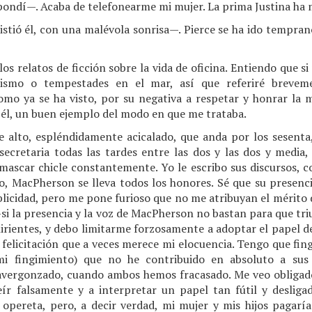
ndí—. Acaba de telefonearme mi mujer. La prima Justina ha 
tió él, con una malévola sonrisa—. Pierce se ha ido tempran
os relatos de ficción sobre la vida de oficina. Entiendo que si
inismo o tempestades en el mar, así que referiré breveme
mo ya se ha visto, por su negativa a respetar y honrar la 
 él, un buen ejemplo del modo en que me trataba.
 alto, espléndidamente acicalado, que anda por los sesenta
 secretaria todas las tardes entre las dos y las dos y media,
mascar chicle constantemente. Yo le escribo sus discursos, 
ito, MacPherson se lleva todos los honores. Sé que su presenci
licidad, pero me pone furioso que no me atribuyan el mérito de
—si la presencia y la voz de MacPherson no bastan para que triu
irientes, y debo limitarme forzosamente a adoptar el papel d
felicitación que a veces merece mi elocuencia. Tengo que fingir
mi fingimiento) que no he contribuido en absoluto a sus
avergonzado, cuando ambos hemos fracasado. Me veo obligado 
eír falsamente y a interpretar un papel tan fútil y desli
e opereta, pero, a decir verdad, mi mujer y mis hijos pagarí