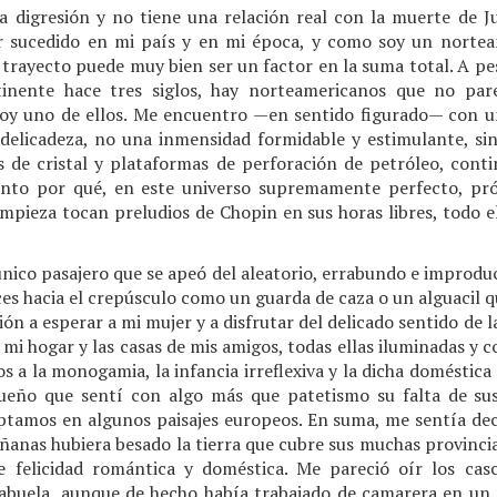
na digresión y no tiene una relación real con la muerte de Ju
r sucedido en mi país y en mi época, y como soy un nortea
 trayecto puede muy bien ser un factor en la suma total. A p
tinente hace tres siglos, hay norteamericanos que no par
soy uno de ellos. Me encuentro —en sentido figurado— con 
delicadeza, no una inmensidad formidable y estimulante, sin
s de cristal y plataformas de perforación de petróleo, cont
to por qué, en este universo supremamente perfecto, pró
limpieza tocan preludios de Chopin en sus horas libres, todo
nico pasajero que se apeó del aleatorio, errabundo e improdu
es hacia el crepúsculo como un guarda de caza o un alguacil q
ión a esperar a mi mujer y a disfrutar del delicado sentido de la
a mi hogar y las casas de mis amigos, todas ellas iluminadas y
s a la monogamia, la infancia irreflexiva y la dicha doméstica
ueño que sentí con algo más que patetismo su falta de sus
tamos en algunos paisajes europeos. En suma, me sentía dec
ñanas hubiera besado la tierra que cubre sus muchas provincia
 felicidad romántica y doméstica. Me pareció oír los cas
a abuela, aunque de hecho había trabajado de camarera en un 