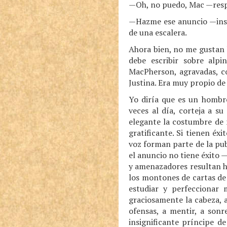
—Oh, no puedo, Mac —respo
—Hazme ese anuncio —insis
de una escalera.
Ahora bien, no me gustan l
debe escribir sobre alp
MacPherson, agravadas, co
Justina. Era muy propio de
Yo diría que es un hombre
veces al día, corteja a su
elegante la costumbre de 
gratificante. Si tienen éx
voz forman parte de la pub
el anuncio no tiene éxito 
y amenazadores resultan h
los montones de cartas de 
estudiar y perfeccionar 
graciosamente la cabeza, 
ofensas, a mentir, a sonr
insignificante príncipe d