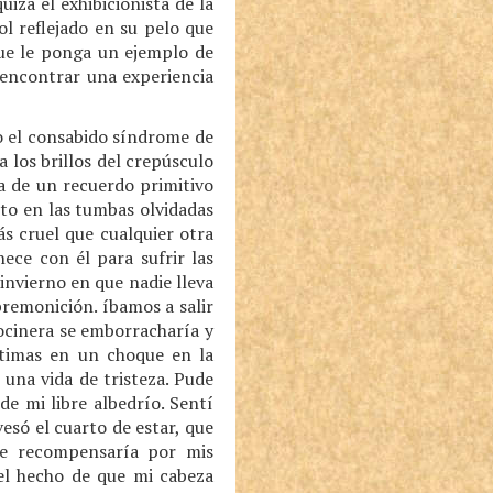
izá el exhibicionista de la
l reflejado en su pelo que
que le ponga un ejemplo de
 encontrar una experiencia
to el consabido síndrome de
 los brillos del crepúsculo
a de un recuerdo primitivo
nto en las tumbas olvidadas
s cruel que cualquier otra
ce con él para sufrir las
invierno en que nadie lleva
premonición. íbamos a salir
cocinera se emborracharía y
ctimas en un choque en la
una vida de tristeza. Pude
e mi libre albedrío. Sentí
esó el cuarto de estar, que
me recompensaría por mis
el hecho de que mi cabeza