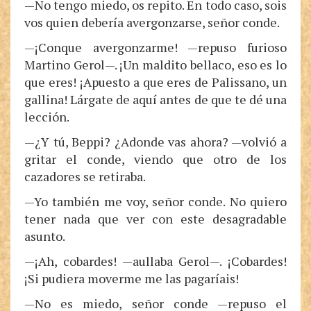
—No tengo miedo, os repito. En todo caso, sois
vos quien debería avergonzarse, señor conde.
—¡Conque avergonzarme! —repuso furioso
Martino Gerol—. ¡Un maldito bellaco, eso es lo
que eres! ¡Apuesto a que eres de Palissano, un
gallina! Lárgate de aquí antes de que te dé una
lección.
—¿Y tú, Beppi? ¿Adonde vas ahora? —volvió a
gritar el conde, viendo que otro de los
cazadores se retiraba.
—Yo también me voy, señor conde. No quiero
tener nada que ver con este desagradable
asunto.
—¡Ah, cobardes! —aullaba Gerol—. ¡Cobardes!
¡Si pudiera moverme me las pagaríais!
—No es miedo, señor conde —repuso el