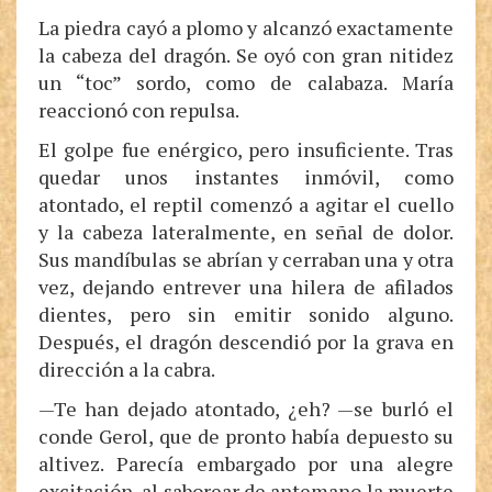
La piedra cayó a plomo y alcanzó exactamente
la cabeza del dragón. Se oyó con gran nitidez
un “toc” sordo, como de calabaza. María
reaccionó con repulsa.
El golpe fue enérgico, pero insuficiente. Tras
quedar unos instantes inmóvil, como
atontado, el reptil comenzó a agitar el cuello
y la cabeza lateralmente, en señal de dolor.
Sus mandíbulas se abrían y cerraban una y otra
vez, dejando entrever una hilera de afilados
dientes, pero sin emitir sonido alguno.
Después, el dragón descendió por la grava en
dirección a la cabra.
—Te han dejado atontado, ¿eh? —se burló el
conde Gerol, que de pronto había depuesto su
altivez. Parecía embargado por una alegre
excitación, al saborear de antemano la muerte