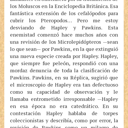
los Moluscos en la Enciclopedia Británica. Esa
fantástica extensión de los cefalópodos para
cubrir los Pteropodos… Pero me estoy
desviando de Hapley y Pawkins. Esta
enemistad comenzó hace muchos años con
una revisión de los Microlepidópteros —sean
lo que sean— por Pawkins, en la que extinguió
una nueva especie creada por Hapley. Hapley,
que siempre fue peleón, respondió con una
mordaz denuncia de toda la clasificación de
Pawkins. Pawkins, en su Réplica, sugirió que
el microscopio de Hapley era tan defectuoso
como su capacidad de observación y le
llamaba entrometido irresponsable —Hapley
en esa época no era catedrático. En su
contestación Hapley hablaba de torpes
coleccionistas y describía, como por error, la
revisión de Pawkins como un milagro de