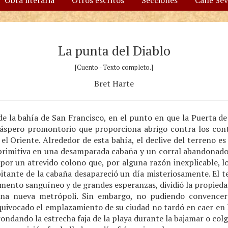
Obra literaria
Otros escritos
Secciones
Calle Se
La punta del Diablo
[Cuento - Texto completo.]
Bret Harte
 de la bahía de San Francisco, en el punto en que la Puerta d
n áspero promontorio que proporciona abrigo contra los con
el Oriente. Alrededor de esta bahía, el declive del terreno es 
 primitiva en una desamparada cabaña y un corral abandonado. 
 por un atrevido colono que, por alguna razón inexplicable, 
bitante de la cabaña desapareció un día misteriosamente. El t
nto sanguíneo y de grandes esperanzas, dividió la propiedad 
na nueva metrópoli. Sin embargo, no pudiendo convencer
uivocado el emplazamiento de su ciudad no tardó en caer en l
ondando la estrecha faja de la playa durante la bajamar o col