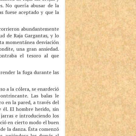
es. No quería abusar de la
as fuese aceptado y que la
e corrieron abundantemente
d de Raja Gargantas, y lo
 Esta momentánea desviación
ondite, una gran ansiedad.
ontraba el tesoro al que
render la fuga durante las
o a la cólera, se enardeció
ontrincante. Las balas le
 en la pared, a través del
 él. El hombre herido, sin
jarras e introduciendo los
leció en cierto modo el buen
 de la danza. Ésta comenzó
s, uniéndose los demás al