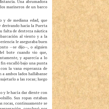
distancia. Una abrumadora
 los marineros de un barco
o y de mediana edad, que
 derivando hacia la Puerta
u falta de destreza náutica
arcación al viento y a la
periencia le aseguraba buen
ronto —se dijo—, o alguien
del bote cuando vio que,
entamente, y aparecía a lo
r fin encalló bajo una punta
 con la vana esperanza de
an a ambos lados hallábanse
ujetarlo a las rocas; luego
 y le hacía dar diente con
olsillo. Sus ropas estaban
as rocas, continuamente se
esesperación, concluyó por