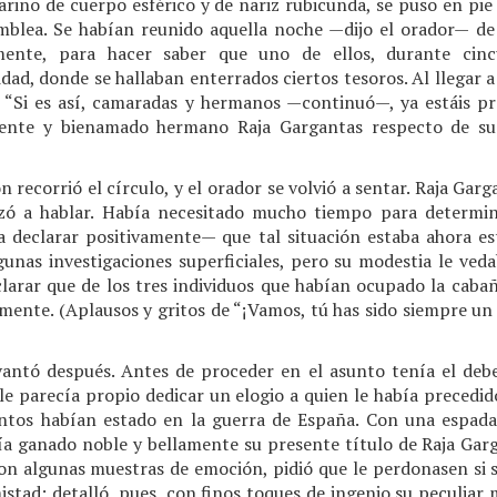
marino de cuerpo esférico y de nariz rubicunda, se puso en pi
samblea. Se habían reunido aquella noche —dijo el orador— d
amente, para hacer saber que uno de ellos, durante cin
idad, donde se hallaban enterrados ciertos tesoros. Al llegar 
 “Si es así, camaradas y hermanos —continuó—, ya estáis p
ente y bienamado hermano Raja Gargantas respecto de sus
recorrió el círculo, y el orador se volvió a sentar. Raja Gar
ó a hablar. Había necesitado mucho tiempo para determina
a declarar positivamente— que tal situación estaba ahora est
gunas investigaciones superficiales, pero su modestia le veda
clarar que de los tres individuos que habían ocupado la cabañ
lmente. (Aplausos y gritos de “¡Vamos, tú has sido siempre un
antó después. Antes de proceder en el asunto tenía el debe
le parecía propio dedicar un elogio a quien le había precedid
Juntos habían estado en la guerra de España. Con una espad
abía ganado noble y bellamente su presente título de Raja Ga
 con algunas muestras de emoción, pidió que le perdonasen si
istad; detalló, pues, con finos toques de ingenio su peculiar m