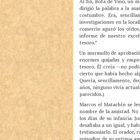
Al fin, Bota de Vino, un 
dirigió la palabra a la a
costumbre. Era, sencill
investigaciones en la local
comercio aguzó los oídos.
informe de nuestro excel
tesoro.”
Un murmullo de aprobación 
enormes quijadas y empez
tesoro. Él creía —no podí
cierto que había hecho al
Quería, sencillamente, de
años, ninguno vivía actua
parecidos.)
Marcos el Matachín se lev
nombre de la amistad. No 
los días de su infancia. 
desafiaba a un igual, y h
testimoniarlo. El orador,
episodios de su antigua am