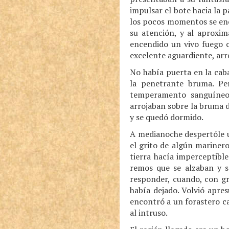
impulsar el bote hacia la p
los pocos momentos se enco
su atención, y al aproxim
encendido un vivo fuego c
excelente aguardiente, arr
No había puerta en la cab
la penetrante bruma. Pe
temperamento sanguíneo—,
arrojaban sobre la bruma d
y se quedó dormido.
A medianoche despertóle u
el grito de algún marinero
tierra hacía imperceptible
remos que se alzaban y se
responder, cuando, con g
había dejado. Volvió apre
encontró a un forastero c
al intruso.