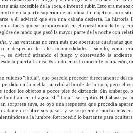
arte más accesible de la roca, e intentó subir. Esto era menos di
ntró en la parte superior de la colina. Un objeto oscuro situ
arse a él advirtió que era una cabaña desierta. La historia l
on estacas que se proporcionó en el corral inmediato, y co
eglóse de modo que pasó la mayor parte de la noche con relat
aña, y las ventanas no eran más que aberturas cuadradas que
ro a despecho de tales incomodidades —siendo, como er
 se divirtió atizando el fuego y observando la ardiente 
esde la puerta franca. Estando en esta inocente ocupación, u
n ruidoso “¡hola!”, que parecía proceder directamente del m
 perdido en la niebla, marchó al borde de la roca, pero el e
s todos los objetos a pocos pies de distancia. Sin embargo, 
Anótate en NotiCuento
 hundían en el agua. El “¡hola!” se repitió. Hallábase ya 
ran sorpresa suya, se oyó una respuesta que procedía apare
suradamente sobre sus pasos, y se sorprendió mucho más cuan
Recibe gratis un cuento clásico semanal
alentándose a la lumbre. Retrocedió lo bastante para ocultar
por correo electrónico