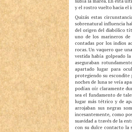
subía la marea. En esta úl
y el rostro vuelto hacia el
Quizás estas circunstanci
sobrenatural influencia h
del origen del diabólico t
uno de los marineros de 
contadas por los indios a
rocas. Un vaquero que una
vestida había golpeado la
aseguraban rotundamente
apartado lugar para ocu
protegiendo su escondite 
noches de luna se veía apa
podían oír claramente du
sea el fundamento de tales
lugar más tétrico y de ap
arrojaban sus negras som
incesantemente, como pose
suavidad a través de la en
con su dulce contacto la s