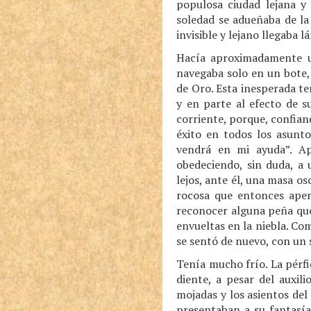
populosa ciudad lejana y
soledad se adueñaba de la
invisible y lejano llegaba 
Hacía aproximadamente u
navegaba solo en un bote,
de Oro. Esta inesperada te
y en parte al efecto de 
corriente, porque, confian
éxito en todos los asunto
vendrá en mi ayuda”. Ap
obedeciendo, sin duda, a 
lejos, ante él, una masa os
rocosa que entonces apen
reconocer alguna peña que 
envueltas en la niebla. Co
se sentó de nuevo, con un 
Tenía mucho frío. La pérf
diente, a pesar del auxil
mojadas y los asientos de
presentaban a su fantasía