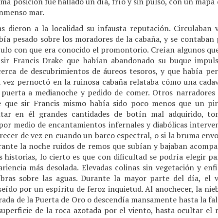
tima posición fue hallado un día, frío y sin pulso, con un mapa
 inmenso mar.
as dieron a la localidad su infausta reputación. Circulaba
abía pesado sobre los moradores de la cabaña, y se contaban p
ítulo con que era conocido el promontorio. Creían algunos qu
sir Francis Drake que habían abandonado su buque impulsa
cerca de descubrimientos de áureos tesoros, y que había pe
 vez pernoctó en la ruinosa cabaña relataba cómo una cada
 puerta a medianoche y pedido de comer. Otros narradores 
 que sir Francis mismo había sido poco menos que un pira
ltar en él grandes cantidades de botín mal adquirido, to
por medio de encantamientos infernales y diabólicas intervenc
recer de vez en cuando un barco espectral, o si la bruma envolv
rante la noche ruidos de remos que subían y bajaban acompa
 historias, lo cierto es que con dificultad se podría elegir p
ariencia más desolada. Elevadas colinas sin vegetación y enf
bras sobre las aguas. Durante la mayor parte del día, el v
ído por un espíritu de feroz inquietud. Al anochecer, la nieb
trada de la Puerta de Oro o descendía mansamente hasta la fald
uperficie de la roca azotada por el viento, hasta ocultar el m