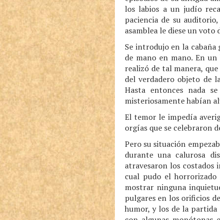
los labios a un judío rec
paciencia de su auditorio
asamblea le diese un voto 
Se introdujo en la cabaña
de mano en mano. En un b
realizó de tal manera, que
del verdadero objeto de l
Hasta entonces nada se 
misteriosamente habían al
El temor le impedía averi
orgías que se celebraron d
Pero su situación empezaba
durante una calurosa dis
atravesaron los costados 
cual pudo el horrorizado 
mostrar ninguna inquietud
pulgares en los orificios d
humor, y los de la partid
con algunas monótonas es