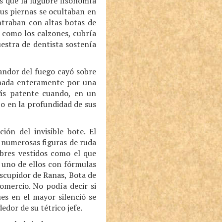
s que la lúgubre fisonomía
Sus piernas se ocultaban en
ntraban con altas botas de
 como los calzones, cubría
estra de dentista sostenía
landor del fuego cayó sobre
ormada enteramente por una
ás patente cuando, en un
o en la profundidad de sus
ión del invisible bote. El
 numerosas figuras de ruda
mbres vestidos como el que
 uno de ellos con fórmulas
scupidor de Ranas, Bota de
omercio. No podía decir si
es en el mayor silenció se
dor de su tétrico jefe.