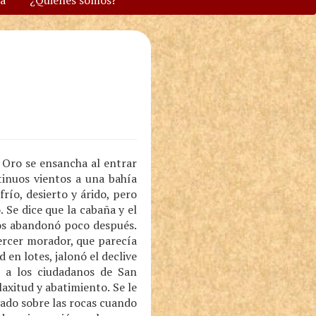
va
¿Quiénes somos?
e Oro se ensancha al entrar
tinuos vientos a una bahía
frío, desierto y árido, pero
Se dice que la cabaña y el
los abandonó poco después.
ercer morador, que parecía
en lotes, jalonó el declive
 a los ciudadanos de San
axitud y abatimiento. Se le
gado sobre las rocas cuando