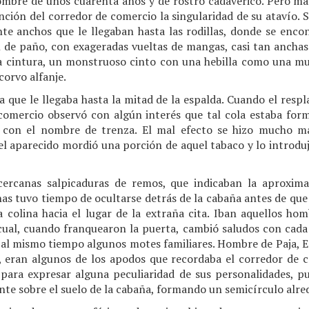
hombre de unos cuarenta años y de rostro cadavérico. Pero má
tención del corredor de comercio la singularidad de su atavío. 
 anchos que le llegaban hasta las rodillas, donde se enco
n de paño, con exageradas vueltas de mangas, casi tan anchas
la cintura, un monstruoso cinto con una hebilla como una mu
corvo alfanje.
a que le llegaba hasta la mitad de la espalda. Cuando el resp
Suscribirse
 comercio observó con algún interés que tal cola estaba f
o con el nombre de trenza. El mal efecto se hizo mucho m
l aparecido mordió una porción de aquel tabaco y lo introduj
ercanas salpicaduras de remos, que indicaban la aproximac
as tuvo tiempo de ocultarse detrás de la cabaña antes de que
a colina hacia el lugar de la extraña cita. Iban aquellos ho
 cual, cuando franquearon la puerta, cambió saludos con cada
s al mismo tiempo algunos motes familiares. Hombre de Paja, E
 eran algunos de los apodos que recordaba el corredor de c
n para expresar alguna peculiaridad de sus personalidades, pu
e sobre el suelo de la cabaña, formando un semicírculo alrede