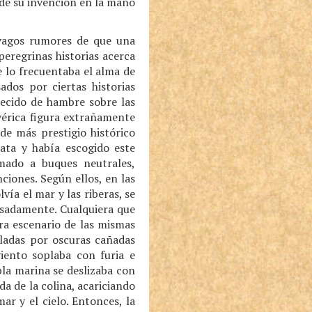
 de su invención en la mano
n vagos rumores de que una
eregrinas historias acerca
e lo frecuentaba el alma de
dos por ciertas historias
recido de hambre sobre las
vérica figura extrañamente
de más prestigio histórico
ta y había escogido este
mado a buques neutrales,
iones. Según ellos, en las
ía el mar y las riberas, se
sadamente. Cualquiera que
ara escenario de las mismas
iladas por oscuras cañadas
iento soplaba con furia e
la marina se deslizaba con
a de la colina, acariciando
ar y el cielo. Entonces, la