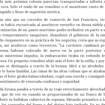
 la más próxima colonia parecían transportadas a infinita 
 roca. Solo el ruido de un remolino o el monótono canto de
lánguido y lleno de sugestión mística.
n año que un corredor de comercio de San Francisco, ric
 se había encontrado al anochecer envuelto en densa niebla y
rminación de un paseo marítimo podía atribuirse en parte a s
su temperamento sanguíneo. Abandonó el gobierno de la emb
do ciegamente en su práctica de los negocios, creía que su ex
s, así acuáticos como terrestres. “La corriente cambiará p
enas habíase colocado de nuevo en la parte posterior 
un misterioso impulso, la embarcación viraba en redondo l
cura. Un pequeño remolino alejó más el bote de la orilla, y po
as se distinguía a través de la bruma. Miró a su alrededor
le fuese familiar. Las cimas de las altas colinas que se alzab
mo el bote giraba balanceándose, cogió una cuerda y consiguió s
sentimiento de renovada confianza y seguridad.
ida bruma pasaba a través de su traje estrechamente abrochado
io que de vez en cuando se proporcionaba de un frasco de b
l bote se hallaban cubiertos de espuma. Mirando pensativo a l
 los consuelos del fuego y del abrigo bajo techado. En su d