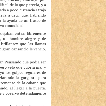
fícil de lo que parecía, y a
ado a poco distancia atrajo
lega a decir que, habiendo
n la ayuda de un frasco de
iva comodidad.
 dejaban entrar libremente
a, un hombre alegre y de
brillantez que las llamas
n gran cansancio le venció,
ar. Pensando que podía ser
speso velo que cubría mar y
oyó los golpes regulares de
aclarando la garganta para
ntemente de la cabaña que
do, al llegar a la puerta,
se y observó detenidamente