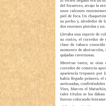
El recién llegado era un 
del forastero, atrajo la a
unos calzones enormemente
piel de foca. Un chaquetó
su pecho y, alrededor de 
dos enormes pistolas y un 
Llevaba una especie de col
su rostro, el corredor de
clase de tabaco conocid
momento de abstracción, e
quijadas cavernosas.
Mientras tanto, se oían c
corredor de comercio apen
apariencia trepasen por l
había llegado primero, el
anticuadas, confiriéndole
Vino, Marcos el Matachín,
tales títulos se los daba
fueron colocando lentament