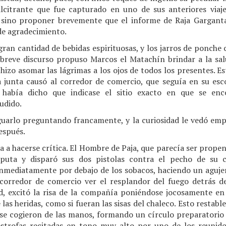
alcitrante que fue capturado en uno de sus anteriores viaj
, sino proponer brevemente que el informe de Raja Gargant
de agradecimiento.
 gran cantidad de bebidas espirituosas, y los jarros de ponch
reve discurso propuso Marcos el Matachín brindar a la salu
 hizo asomar las lágrimas a los ojos de todos los presentes.
a junta causó al corredor de comercio, que seguía en su esc
había dicho que indicase el sitio exacto en que se enc
udido.
guarlo preguntando francamente, y la curiosidad le vedó emp
espués.
 a hacerse crítica. El Hombre de Paja, que parecía ser propens
puta y disparó sus dos pistolas contra el pecho de su c
inmediatamente por debajo de los sobacos, haciendo un agujero
corredor de comercio ver el resplandor del fuego detrás de
, excitó la risa de la compañía poniéndose jocosamente en 
e las heridas, como si fueran las sisas del chaleco. Esto restab
a se cogieron de las manos, formando un círculo preparatorio
trofas recitadas en tono muy alto por uno de los reunido