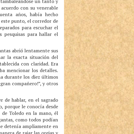
e tambaleándose un tanto y
e acuerdo con su venerable
cuenta años, había hecho
a este punto, el corredor de
reparados para escuchar el
 pesquisas para hallar el
gantas abrió lentamente sus
r la exacta situación del
ablecida con claridad. Era
ba mencionar los detalles.
a durante los diez últimos
 gran compañero!”, y otros
r de hablar, en el sagrado
o, porque le conocía desde
a de Toledo en la mano, él
rgantas, como todos podían
 se detenía ampliamente en
anera de rajar las orejas y