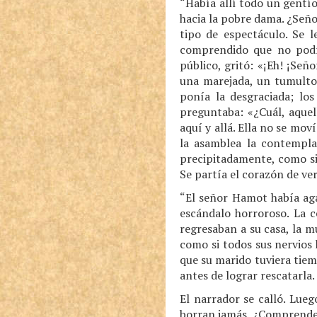
“Había allí todo un gentío 
hacia la pobre dama. ¿Señor
tipo de espectáculo. Se l
comprendido que no podía
público, gritó: «¡Eh! ¡Señ
una marejada, un tumulto;
ponía la desgraciada; lo
preguntaba: «¿Cuál, aquel
aquí y allá. Ella no se mov
la asamblea la contempla
precipitadamente, como si
Se partía el corazón de ver
“El señor Hamot había aga
escándalo horroroso. La 
regresaban a su casa, la 
como si todos sus nervios 
que su marido tuviera tiemp
antes de lograr rescatarla
El narrador se calló. Lue
borran jamás. ¿Comprende a