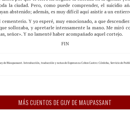
 toda la ciudad. Pero, como puede comprender, el suicidio aña
ayan abstenido; además, es muy difícil aquí asistir a un entierr
 cementerio. Y yo esperé, muy emocionado, a que descendieran
que sollozaba, y apretarle intensamente la mano. Me miró co
cias, señor». Y no lamenté haber acompañado aquel cortejo.
FIN
uy de Maupassant. Introducción, traducción y notas de Esperanza Cobos Castro: Córdoba, Servicio de Publi
MÁS CUENTOS DE GUY DE MAUPASSANT