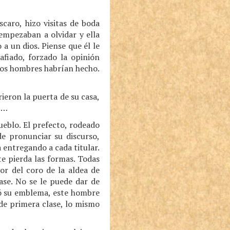
caro, hizo visitas de boda
 empezaban a olvidar y ella
a un dios. Piense que él le
afiado, forzado la opinión
ocos hombres habrían hecho.
ieron la puerta de su casa,
sí…
ueblo. El prefecto, rodeado
de pronunciar su discurso,
 entregando a cada titular.
te pierda las formas. Todas
tor del coro de la aldea de
ase. No se le puede dar de
gó su emblema, este hombre
 de primera clase, lo mismo