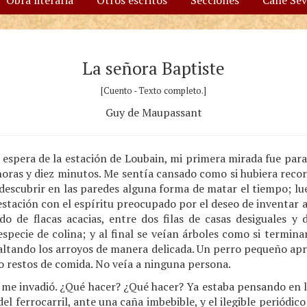
Obra literaria
Otros escritos
Secciones
Calle Se
La señora Baptiste
[Cuento - Texto completo.]
Guy de Maupassant
 espera de la estación de Loubain, mi primera mirada fue para 
horas y diez minutos. Me sentía cansado como si hubiera recorr
escubrir en las paredes alguna forma de matar el tiempo; lue
estación con el espíritu preocupado por el deseo de inventar a
do de flacas acacias, entre dos filas de casas desiguales y d
specie de colina; y al final se veían árboles como si termin
altando los arroyos de manera delicada. Un perro pequeño apre
o restos de comida. No veía a ninguna persona.
 me invadió. ¿Qué hacer? ¿Qué hacer? Ya estaba pensando en la
el ferrocarril, ante una caña imbebible, y el ilegible periódico