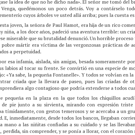
ágase la idea de que no he dicho nada». El señor me tomó del b
. Venga, quedémonos un poco detrás. Voy a contárselo tod
ementerio cuyos árboles ve usted allá arriba; pues la cuesta e
ta joven, la señora de Paul Hamot, era hija de un rico comer
 niña, a los doce años, padeció una aventura terrible: un cria
ese miserable que su brutalidad denunció. Un horrible proceso 
a pobre mártir era víctima de las vergonzosas prácticas de a
ados a perpetuidad.
por esa infamia, aislada, sin amigas, besada someramente po
s labios al tocar su frente. Se convirtió en una especie de 
jo: «Ya sabe, la pequeña Fontanelle». Y todos se volvían en la
rar criada que la llevara de paseo, pues las criadas de o
desprendiera algo contagioso que podría extenderse a todos cua
 pequeña en la plaza en la que todos los chiquillos acudí
 de pie junto a su sirvienta, mirando con expresión triste
aba tímidamente, con gestos temerosos y se acercaba a un gr
d. E, inmediatamente, desde todos los bancos, llegaban corrien
la mano a las niñitas confiadas a su cuidado y se las llevab
, perdida, sin comprender, y se ponía a llorar, con el corazón 