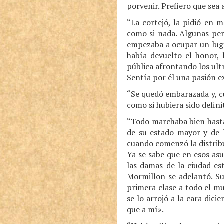
porvenir. Prefiero que sea
“La cortejó, la pidió en 
como si nada. Algunas pers
empezaba a ocupar un lugar
había devuelto el honor, 
pública afrontando los ult
Sentía por él una pasión ex
“Se quedó embarazada y, cu
como si hubiera sido defin
“Todo marchaba bien hasta 
de su estado mayor y de l
cuando comenzó la distribu
Ya se sabe que en esos asu
las damas de la ciudad est
Mormillon se adelantó. Su
primera clase a todo el m
se lo arrojó a la cara dic
que a mí».