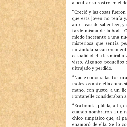
a ocultar su rostro en el d
“Creció y las cosas fueron
que esta joven no tenía y
antes casi de saber leer, 
tarde misma de la boda. C
miedo incesante a una nue
misteriosa que sentía pe
mirándola socarronamente,
casualidad ella las miraba
visto. Algunos pequeños s
ultrajado y perdido.
“Nadie conocía las tortura
molestos ante ella como s
mano, con gusto, a un lic
Fontanelle consideraban a s
“Era bonita, pálida, alta, 
cuando nombraron a un nue
chico simpático que, al pa
enamoró de ella. Se lo co