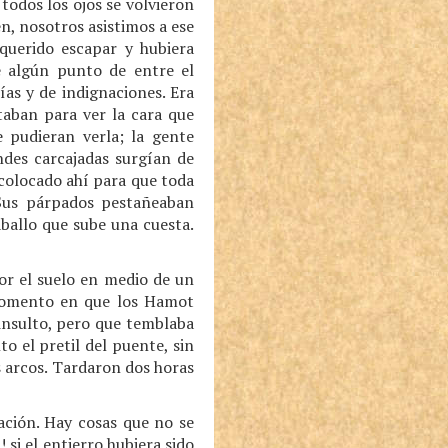
 todos los ojos se volvieron
en, nosotros asistimos a ese
 querido escapar y hubiera
e algún punto de entre el
ías y de indignaciones. Era
taban para ver la cara que
 pudieran verla; la gente
ndes carcajadas surgían de
n colocado ahí para que toda
 Sus párpados pestañeaban
ballo que sube una cuesta.
or el suelo en medio de un
 momento en que los Hamot
insulto, pero que temblaba
o el pretil del puente, sin
os arcos. Tardaron dos horas
ación. Hay cosas que no se
si el entierro hubiera sido