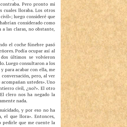
encontraba. Pero pronto mi
cuales lloraba. Los otros
ivil»; luego consideré que
 habrían considerado como
 a las claras, no obstante,
ando el coche fúnebre pasó
eñores. Podía ocupar así al
dos últimos se volvieron
lo. Luego consultaron a los
 y para acabar con ella, me
 conversación, pero, al ver
que acompañan ustedes». Uno
ierro civil, ¿no?». El otro
El clero nos ha negado la
tamente nada.
suicidado, y por eso no ha
, el que llora». Entonces,
o pedirle que me cuente la