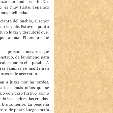
razo con familiaridad: «No,
o, es muy triste. Tenemos
s muy inclinada».
ciante del pueblo, el señor
do la violó. Estuvo a punto
tuvo lugar y descubrió que,
quel animal. El hombre fue
r las personas mayores que
monstruo, de fenómeno para
 calle cuando ella pasaba. A
tras familias se mantenían
ntos se le acercaran.
an a jugar por las tardes.
 a los demás niños que se
upo con paso furtivo, como
do las madres, las criadas,
an brutalmente. La pequeña
roto de pesar. Luego corría