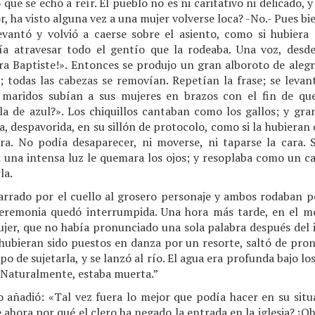
que se echó a reír. El pueblo no es ni caritativo ni delicado, y
, ha visto alguna vez a una mujer volverse loca? -No.- Pues bi
evantó y volvió a caerse sobre el asiento, como si hubiera
 atravesar todo el gentío que la rodeaba. Una voz, desd
ora Baptiste!». Entonces se produjo un gran alboroto de alegr
 todas las cabezas se removían. Repetían la frase; se levan
s maridos subían a sus mujeres en brazos con el fin de que
la de azul?». Los chiquillos cantaban como los gallos; y gra
ía, despavorida, en su sillón de protocolo, como si la hubiera
ra. No podía desaparecer, ni moverse, ni taparse la cara.
 una intensa luz le quemara los ojos; y resoplaba como un ca
la.
rrado por el cuello al grosero personaje y ambos rodaban p
ceremonia quedó interrumpida. Una hora más tarde, en el
mujer, que no había pronunciado una sola palabra después del 
hubieran sido puestos en danza por un resorte, saltó de pront
o de sujetarla, y se lanzó al río. El agua era profunda bajo l
. Naturalmente, estaba muerta.”
go añadió: «Tal vez fuera lo mejor que podía hacer en su situ
hora por qué el clero ha negado la entrada en la iglesia? ¡Oh! 