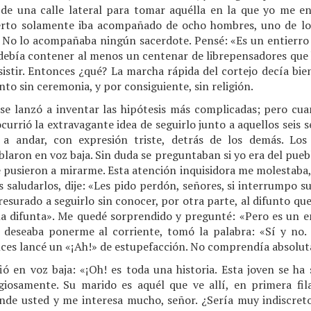
 de una calle lateral para tomar aquélla en la que yo me 
rto solamente iba acompañado de ocho hombres, uno de los 
No lo acompañaba ningún sacerdote. Pensé: «Es un entierro c
debía contener al menos un centenar de librepensadores que
istir. Entonces ¿qué? La marcha rápida del cortejo decía bien
nto sin ceremonia, y por consiguiente, sin religión.
se lanzó a inventar las hipótesis más complicadas; pero cu
currió la extravagante idea de seguirlo junto a aquellos seis s
a andar, con expresión triste, detrás de los demás. Los 
blaron en voz baja. Sin duda se preguntaban si yo era del pueb
se pusieron a mirarme. Esta atención inquisidora me molestaba,
s saludarlos, dije: «Les pido perdón, señores, si interrumpo su
presurado a seguirlo sin conocer, por otra parte, al difunto 
na difunta». Me quedé sorprendido y pregunté: «Pero es un ent
 deseaba ponerme al corriente, tomó la palabra: «Sí y no. 
onces lancé un «¡Ah!» de estupefacción. No comprendía absolu
ó en voz baja: «¡Oh! es toda una historia. Esta joven se ha 
giosamente. Su marido es aquél que ve allí, en primera fila
nde usted y me interesa mucho, señor. ¿Sería muy indiscret