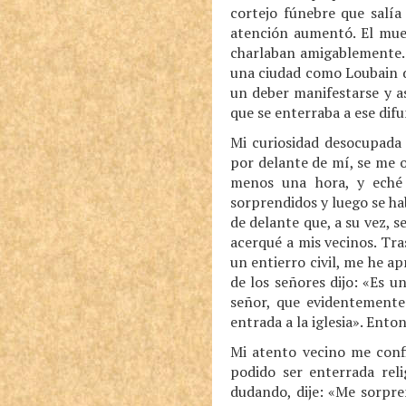
cortejo fúnebre que salía
atención aumentó. El mue
charlaban amigablemente. 
una ciudad como Loubain 
un deber manifestarse y as
que se enterraba a ese difu
Mi curiosidad desocupada 
por delante de mí, se me o
menos una hora, y eché 
sorprendidos y luego se ha
de delante que, a su vez, 
acerqué a mis vecinos. Tra
un entierro civil, me he a
de los señores dijo: «Es u
señor, que evidentemente
entrada a la iglesia». Ent
Mi atento vecino me confi
podido ser enterrada reli
dudando, dije: «Me sorpre