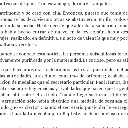
 antes que después. Con esta mujer, dormiré tranquilo».
matrimonio y se casó con ella. Entonces, puesto que tenía des
onas se las devolvieron, otras se abstuvieron. En fin, todos
 en la sociedad. He de decirle que adoraba a su marido como 
la había hecho entrar de nuevo en la ley común, había des
rajes, realizado, en definitiva, un acto de valentía que muy p
altada y recelosa.
ando se conoció esta noticia, las personas quisquillosas le abr
itivamente purificada por la maternidad. Es curioso, pero es a
que, hace unos días, celebramos las fiestas patronales del p
as autoridades, presidía el concurso de orfeones; acababa 
ción de medallas que el secretario particular, Paul Hamot, iba
ntos siempre hay envidias y rivalidades que hacen que la gen
aban allí, sobre el estrado. Cuando llegó su turno, el direc
 agrupación sólo había obtenido una medalla de segunda cl
undo ¿no es cierto? Cuando el secretario particular le entre
iendo: «Guarda tu medalla para Baptiste. Le debes incluso una