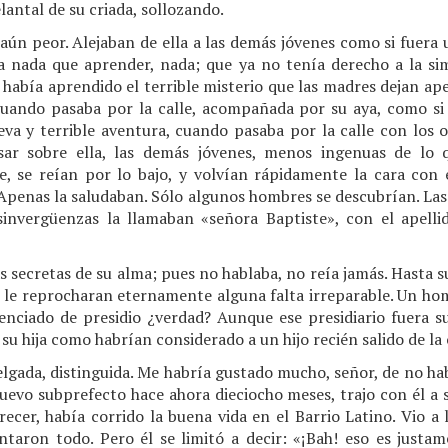
elantal de su criada, sollozando.
 aún peor. Alejaban de ella a las demás jóvenes como si fuera 
a nada que aprender, nada; que ya no tenía derecho a la sim
ya había aprendido el terrible misterio que las madres dejan ap
uando pasaba por la calle, acompañada por su aya, como si l
va y terrible aventura, cuando pasaba por la calle con los o
sar sobre ella, las demás jóvenes, menos ingenuas de lo 
 se reían por lo bajo, y volvían rápidamente la cara con e
. Apenas la saludaban. Sólo algunos hombres se descubrían. La
invergüenzas la llamaban «señora Baptiste», con el apelli
s secretas de su alma; pues no hablaba, no reía jamás. Hasta
i le reprocharan eternamente alguna falta irreparable. Un hom
enciado de presidio ¿verdad? Aunque ese presidiario fuera su 
u hija como habrían considerado a un hijo recién salido de la 
delgada, distinguida. Me habría gustado mucho, señor, de no ha
vo subprefecto hace ahora dieciocho meses, trajo con él a su
recer, había corrido la buena vida en el Barrio Latino. Vio a 
ntaron todo. Pero él se limitó a decir: «¡Bah! eso es justa