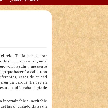
va
¿Quiénes somos?
el reloj. Tenía que esperar
ido diez leguas a pie; miré
go volví a salir y me senté
lgo que hacer. La calle, una
iferentes, casas de ciudad
ara en un parque. De vez en
surado olfateaba el pie de
 interminable e inevitable
 del lugar, cuando divisé un