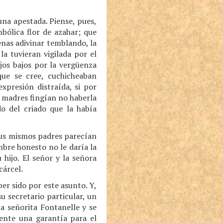
una apestada. Piense, pues,
bólica flor de azahar; que
enas adivinar temblando, la
a tuvieran vigilada por el
jos bajos por la vergüenza
que se cree, cuchicheaban
xpresión distraída, si por
s madres fingían no haberla
do del criado que la había
 sus mismos padres parecían
bre honesto no le daría la
hijo. El señor y la señora
cárcel.
ber sido por este asunto. Y,
 secretario particular, un
la señorita Fontanelle y se
mente una garantía para el