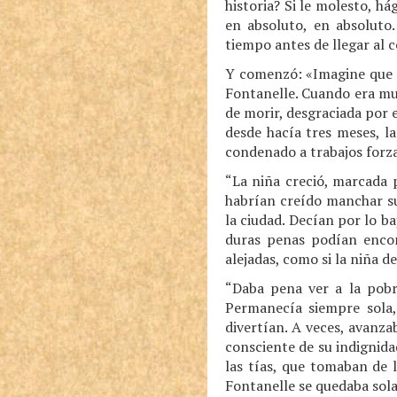
historia? Si le molesto, h
en absoluto, en absoluto
tiempo antes de llegar al c
Y comenzó: «Imagine que es
Fontanelle. Cuando era muy
de morir, desgraciada por 
desde hacía tres meses, l
condenado a trabajos forz
“La niña creció, marcada 
habrían creído manchar su
la ciudad. Decían por lo ba
duras penas podían encont
alejadas, como si la niña 
“Daba pena ver a la pobre
Permanecía siempre sola,
divertían. A veces, avanz
consciente de su indignida
las tías, que tomaban de 
Fontanelle se quedaba sola