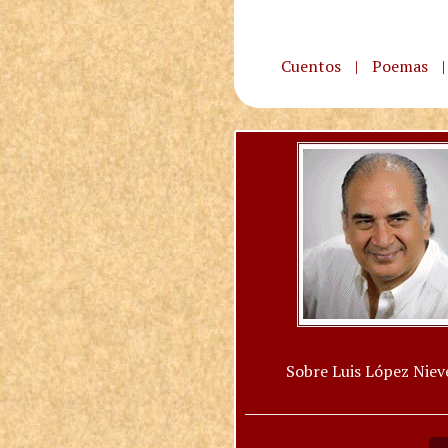
Cuentos
|
Poemas
|
Sobre Luis López Niev