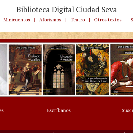
Biblioteca Digital Ciudad Seva
Minicuentos
|
Aforismos
|
Teatro
|
Otros textos
|
S
es
Escríbanos
Suscr