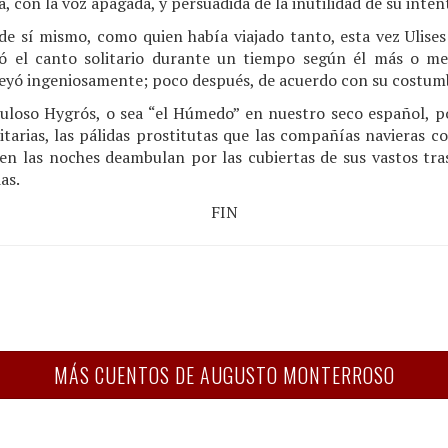
, con la voz apagada, y persuadida de la inutilidad de su inten
de sí mismo, como quien había viajado tanto, esta vez Ulises
ó el canto solitario durante un tiempo según él más o me
eyó ingeniosamente; poco después, de acuerdo con su costum
buloso Hygrós, o sea “el Húmedo” en nuestro seco español,
itarias, las pálidas prostitutas que las compañías navieras 
en las noches deambulan por las cubiertas de sus vastos tras
as.
FIN
MÁS CUENTOS DE AUGUSTO MONTERROSO