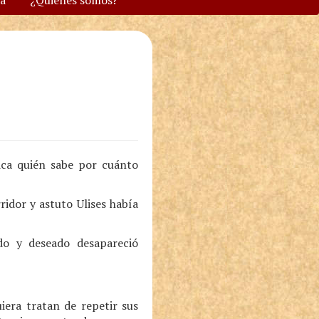
va
¿Quiénes somos?
nica quién sabe por cuánto
idor y astuto Ulises había
do y deseado desapareció
iera tratan de repetir sus