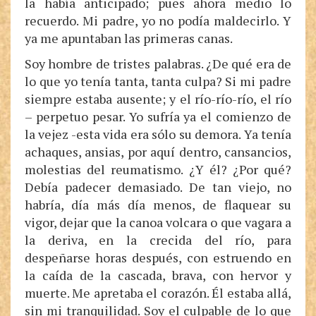
la había anticipado; pues ahora medio lo
recuerdo. Mi padre, yo no podía maldecirlo. Y
ya me apuntaban las primeras canas.
Soy hombre de tristes palabras. ¿De qué era de
lo que yo tenía tanta, tanta culpa? Si mi padre
siempre estaba ausente; y el río-río-río, el río
– perpetuo pesar. Yo sufría ya el comienzo de
la vejez -esta vida era sólo su demora. Ya tenía
achaques, ansias, por aquí dentro, cansancios,
molestias del reumatismo. ¿Y él? ¿Por qué?
Debía padecer demasiado. De tan viejo, no
habría, día más día menos, de flaquear su
vigor, dejar que la canoa volcara o que vagara a
la deriva, en la crecida del río, para
despeñarse horas después, con estruendo en
la caída de la cascada, brava, con hervor y
muerte. Me apretaba el corazón. Él estaba allá,
sin mi tranquilidad. Soy el culpable de lo que