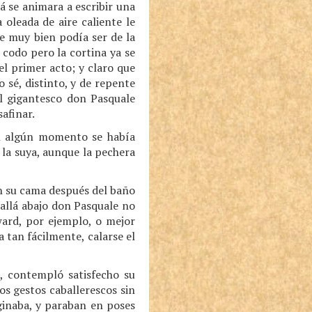
 se animara a escribir una
oleada de aire caliente le
ue muy bien podía ser de la
l codo pero la cortina ya se
el primer acto; y claro que
 sé, distinto, y de repente
l gigantesco don Pasquale
afinar.
en algún momento se había
la suya, aunque la pechera
en su cama después del baño
y allá abajo don Pasquale no
ard, por ejemplo, o mejor
a tan fácilmente, calarse el
o, contempló satisfecho su
s gestos caballerescos sin
ginaba, y paraban en poses