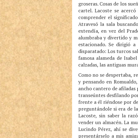
groseras. Cosas de los sue
cartel. Lacoste se acerc
comprender el significado 
Atravesó la sala buscando
extendía, en vez del Prad
alumbraba y divertido y m
estacionado. Se dirigió 
disparatado: Los turcos sal
famosa alameda de Isabel 
calzadas, las antiguas mura
Como no se despertaba, res
y pensando en Romualdo, e
ancho cantero de afiladas 
transeúntes desfilando por
frente a él riéndose por d
preguntándole si era de l
Lacoste, sin saber la raz
vender un almacén. La mul
Lucindo Pérez, ahí se div
presentárselo a mis amig