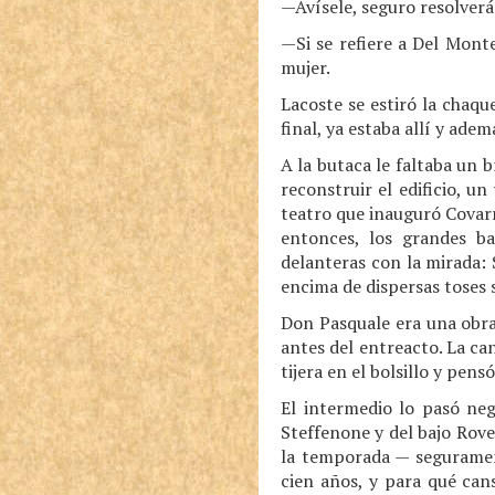
—Avísele, seguro resolverá
—Si se refiere a Del Mont
mujer.
Lacoste se estiró la chaqu
final, ya estaba allí y ademá
A la butaca le faltaba un 
reconstruir el edificio, u
teatro que inauguró Covarr
entonces, los grandes bai
delanteras con la mirada: S
encima de dispersas toses s
Don Pasquale era una obra
antes del entreacto. La can
tijera en el bolsillo y pen
El intermedio lo pasó neg
Steffenone y del bajo Rove
la temporada — seguramen
cien años, y para qué can