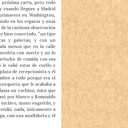
a próxima carta, pero todo
 y cuando llegues a Madrid
 primavera en Washington,
ando en los regazos y unas
s de la cariñosa observación
uy bien conectado, “un tipo
ecas y galerías, y con un
ada menos que en la calle
envolvía con suerte y no lo
cartucho de comida con esa
le valió estar de cuello y
laza de recepcionista y él
ombre a todo porque era el
 porquería que le acababa a
llama un cochino, mira que
 pasó por blanco y Romualdo
o esclavo, mono engreído, y
prendió nada, únicamente a
, casi una analfabeta y él