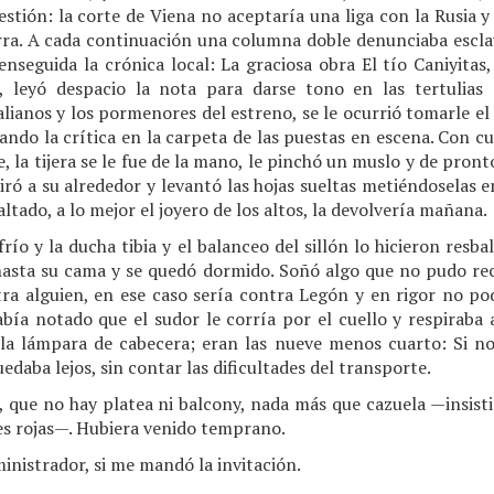
stión: la corte de Viena no aceptaría una liga con la Rusia y
erra. A cada continuación una columna doble denunciaba esc
nseguida la crónica local: La graciosa obra El tío Caniyitas, 
 leyó despacio la nota para darse tono en las tertulias
alianos y los pormenores del estreno, se le ocurrió tomarle el
do la crítica en la carpeta de las puestas en escena. Con cu
 la tijera se le fue de la mano, le pinchó un muslo y de pronto
ró a su alrededor y levantó las hojas sueltas metiéndoselas en
ltado, a lo mejor el joyero de los altos, la devolvería mañana.
frío y la ducha tibia y el balanceo del sillón lo hicieron res
 hasta su cama y se quedó dormido. Soñó algo que no pudo rec
tra alguien, en ese caso sería contra Legón y en rigor no po
abía notado que el sudor le corría por el cuello y respiraba
la lámpara de cabecera; eran las nueve menos cuarto: Si no 
edaba lejos, sin contar las dificultades del transporte.
, que no hay platea ni balcony, nada más que cazuela —insist
s rojas—. Hubiera venido temprano.
inistrador, si me mandó la invitación.