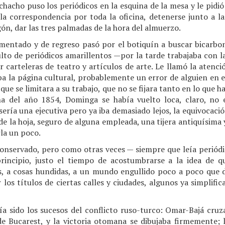
chacho puso los periódicos en la esquina de la mesa y le pidió
 la correspondencia por toda la oficina, detenerse junto a l
n, dar las tres palmadas de la hora del almuerzo.
mentado y de regreso pasó por el botiquín a buscar bicarbonat
lto de periódicos amarillentos —por la tarde trabajaba con l
r carteleras de teatro y artículos de arte. Le llamó la aten
taba la página cultural, probablemente un error de alguien en
o que se limitara a su trabajo, que no se fijara tanto en lo que 
na del año 1854, Dominga se había vuelto loca, claro, no 
ería una ejecutiva pero ya iba demasiado lejos, la equivocació
 de la hoja, seguro de alguna empleada, una tijera antiquísima 
rla un poco.
conservado, pero como otras veces — siempre que leía periódic
rincipio, justo el tiempo de acostumbrarse a la idea de qu
s, a cosas hundidas, a un mundo engullido poco a poco que 
os títulos de ciertas calles y ciudades, algunos ya simplifi
bía sido los sucesos del conflicto ruso-turco: Omar-Bajá cru
e Bucarest, y la victoria otomana se dibujaba firmemente; 