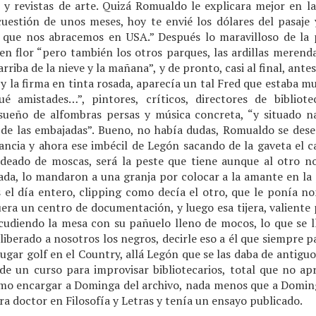
 y revistas de arte. Quizá Romualdo le explicara mejor en l
cuestión de unos meses, hoy te envié los dólares del pasaje
a que nos abracemos en USA.” Después lo maravilloso de la
en flor “pero también los otros parques, las ardillas merend
rriba de la nieve y la mañana”, y de pronto, casi al final, ante
s y la firma en tinta rosada, aparecía un tal Fred que estaba m
ué amistades…”, pintores, críticos, directores de bibliot
ueño de alfombras persas y música concreta, “y situado n
sa de las embajadas”. Bueno, no había dudas, Romualdo se des
stancia y ahora ese imbécil de Legón sacando de la gaveta el 
deado de moscas, será la peste que tiene aunque al otro no 
ada, lo mandaron a una granja por colocar a la amante en la p
s el día entero, clipping como decía el otro, que le ponía n
era un centro de documentación, y luego esa tijera, valiente
cudiendo la mesa con su pañuelo lleno de mocos, lo que se 
 liberado a nosotros los negros, decirle eso a él que siempre
 jugar golf en el Country, allá Legón que se las daba de antigu
de un curso para improvisar bibliotecarios, total que no a
como encargar a Dominga del archivo, nada menos que a Dominga
ra doctor en Filosofía y Letras y tenía un ensayo publicado.