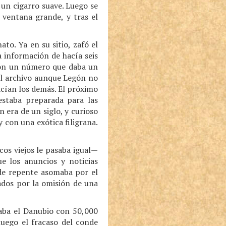
 un cigarro suave. Luego se
a ventana grande, y tras el
o. Ya en su sitio, zafó el
a información de hacía seis
ción un número que daba un
 el archivo aunque Legón no
hacían los demás. El próximo
estaba preparada para las
n era de un siglo, y curioso
y con una exótica filigrana.
os viejos le pasaba igual—
e los anuncios y noticias
de repente asomaba por el
cados por la omisión de una
zaba el Danubio con 50,000
luego el fracaso del conde