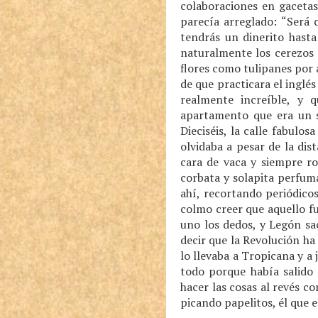
colaboraciones en gacetas
parecía arreglado: “Será 
tendrás un dinerito hast
naturalmente los cerezos 
flores como tulipanes por a
de que practicara el inglé
realmente increíble, y q
apartamento que era un s
Dieciséis, la calle fabulo
olvidaba a pesar de la di
cara de vaca y siempre ro
corbata y solapita perfum
ahí, recortando periódico
colmo creer que aquello fu
uno los dedos, y Legón sa
decir que la Revolución ha
lo llevaba a Tropicana y a
todo porque había salido 
hacer las cosas al revés 
picando papelitos, él que e