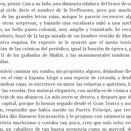
ños, pensó. Casi a su lado, una diminuta odalisca del brazo de 
ó al oírle decir el nombre de la Steffenone, pero por muc
de las grandes letras rojas, aunque le pareció reconocer alg
 otras sorpresas, y bajando una escalinata salió a una noch
o, un bello paseo colonial, muy amplio y transitado. Se rec
olesto, huyó de la larga mirada de un hombre vestido de Muer
a otra esquina. De repente se le ocurrió que el sueño tení
ían de las crónicas del periódico, igual la función de ópera y, 
II de los grabados de Miahle, y las monumentales sombras 
llas.
olvió caminar sin rumbo, sin propósito alguno, dejándose lle
n el viaje a España. Llegó a una especie de rotonda, y de
piedras rojas, se entretuvo en mirar las volantas y quitrines, 
 las veredas. Dos mulatas elegantes, con antifaces de cómica 
etrás de sus abanicos. La más joven se detuvo, y después que de
a capital, porque lo hemos seguido desde el Gran Teatro y no
ón, respondió que había nacido en Puerto Príncipe, que re
ata dijo llamarse Encarnación y le propuso con zalamería que 
ertiría muchísimo y costaba tan poco, creo que solo ocho real
as, un caballero de tan buena presencia como su merced, 