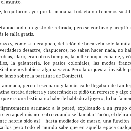
 el asunto.
e, lo quitaron ayer por la mañana, todavía no tenemos sust
eta iniciando un gesto de retirada, pero se contuvo y aceptó 
s le salía gratis.
brazo y, como si fuera poco, del telón de boca veía solo la mit
n verdadero desastre, chapuceros, no saben hacer nada, no ha
ubias, claro, eran otros tiempos, la belle époque cubaine, y có
les, la galantería, los patios coloniales, las modas franc
i al menos hubiera alguna vacía. Pero la orquesta, invisible pa
e lanzó sobre la partitura de Donizetti.
 animada, pero el escenario y la música le llegaban de tan le
tina estaba desierta y (acercándose) pidió un refresco y algo 
só que era una lástima no haberle hablado al joyero; lo haría ma
ligentemente arrimado a la pared, explicando a un grupo d
re en aquel mismo teatro cuando se llamaba Tacón, el deliran
te habría sido así— hasta mediados de marzo, una función i
sarlos pero todo el mundo sabe que en aquella época cualqu