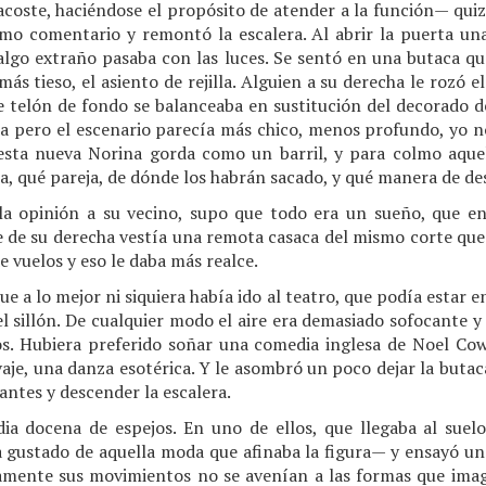
coste, haciéndose el propósito de atender a la función— quizá
imo comentario y remontó la escalera. Al abrir la puerta una 
 algo extraño pasaba con las luces. Se sentó en una butaca q
s tieso, el asiento de rejilla. Alguien a su derecha le rozó e
e telón de fondo se balanceaba en sustitución del decorado d
ca pero el escenario parecía más chico, menos profundo, yo no
 esta nueva Norina gorda como un barril, y para colmo aque
, qué pareja, de dónde los habrán sacado, y qué manera de des
 la opinión a su vecino, supo que todo era un sueño, que 
 de su derecha vestía una remota casaca del mismo corte que 
e vuelos y eso le daba más realce.
e a lo mejor ni siquiera había ido al teatro, que podía estar 
 el sillón. De cualquier modo el aire era demasiado sofocante 
s. Hubiera preferido soñar una comedia inglesa de Noel Cow
vaje, una danza esotérica. Y le asombró un poco dejar la butac
antes y descender la escalera.
ia docena de espejos. En uno de ellos, que llegaba al suel
 gustado de aquella moda que afinaba la figura— y ensayó uno
amente sus movimientos no se avenían a las formas que ima