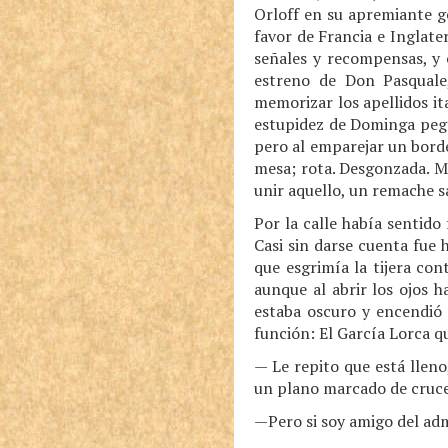
Orloff en su apremiante ge
favor de Francia e Inglat
señales y recompensas, y e
estreno de Don Pasquale,
memorizar los apellidos it
estupidez de Dominga pegan
pero al emparejar un borde,
mesa; rota. Desgonzada. Mi
unir aquello, un remache sa
Por la calle había sentido 
Casi sin darse cuenta fue
que esgrimía la tijera con
aunque al abrir los ojos h
estaba oscuro y encendió 
función: El García Lorca qu
— Le repito que está lleno
un plano marcado de cruce
—Pero si soy amigo del adm