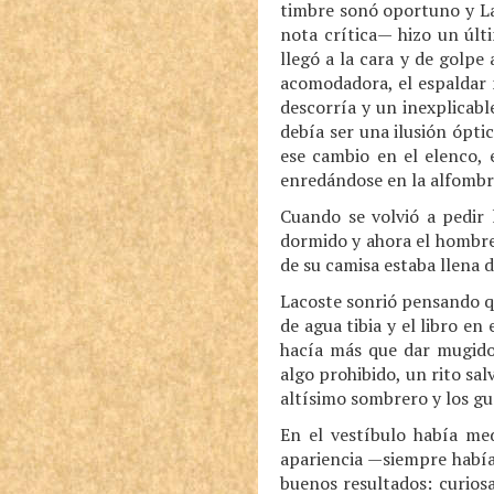
timbre sonó oportuno y La
nota crítica— hizo un últ
llegó a la cara y de golpe
acomodadora, el espaldar má
descorría y un inexplicabl
debía ser una ilusión ópti
ese cambio en el elenco,
enredándose en la alfombra
Cuando se volvió a pedir
dormido y ahora el hombre
de su camisa estaba llena d
Lacoste sonrió pensando qu
de agua tibia y el libro en
hacía más que dar mugido
algo prohibido, un rito sal
altísimo sombrero y los gu
En el vestíbulo había med
apariencia —siempre había
buenos resultados: curios