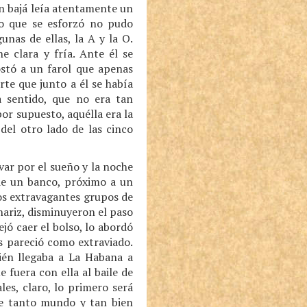
un bajá leía atentamente un
ho que se esforzó no pudo
unas de ellas, la A y la O.
e clara y fría. Ante él se
ostó a un farol que apenas
te que junto a él se había
a sentido, que no era tan
por supuesto, aquélla era la
del otro lado de las cinco
var por el sueño y la noche
sde un banco, próximo a un
los extravagantes grupos de
nariz, disminuyeron el paso
jó caer el bolso, lo abordó
s pareció como extraviado.
cién llegaba a La Habana a
fuera con ella al baile de
es, claro, lo primero será
de tanto mundo y tan bien