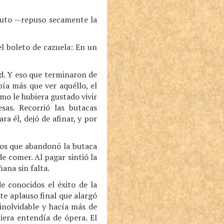
ituto —repuso secamente la
el boleto de cazuela: En un
ad. Y eso que terminaron de
bía más que ver aquéllo, el
mo le hubiera gustado vivir
esas. Recorrió las butacas
ra él, dejó de afinar, y por
jos que abandonó la butaca
de comer. Al pagar sintió la
ñana sin falta.
e conocidos el éxito de la
te aplauso final que alargó
nolvidable y hacía más de
iera entendía de ópera. El