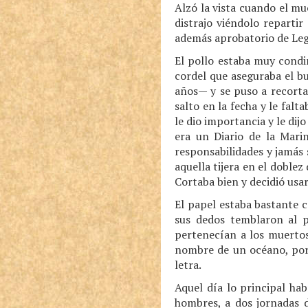
Alzó la vista cuando el mu
distrajo viéndolo repartir
además aprobatorio de Legó
El pollo estaba muy condi
cordel que aseguraba el bu
años— y se puso a recorta
salto en la fecha y le fal
le dio importancia y le dij
era un Diario de la Mari
responsabilidades y jamás s
aquella tijera en el doblez
Cortaba bien y decidió usa
El papel estaba bastante 
sus dedos temblaron al p
pertenecían a los muerto
nombre de un océano, por l
letra.
Aquel día lo principal ha
hombres, a dos jornadas d