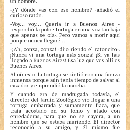
un hombre.
-¿Y dónde vas con ese hombre? -añadió el
curioso ratón.
-Voy… voy… Quería ir a Buenos Aires -
respondió la pobre tortuga en una voz tan baja
que apenas se oía-. Pero vamos a morir aquí
porque nunca llegaré…
-¡Ah, zonza, zonza! -dijo riendo el ratoncito-.
¡Nunca vi una tortuga más zonza! ¡Si ya has
llegado a Buenos Aires! Esa luz que ves allí es
Buenos Aires.
Al oír esto, la tortuga se sintió con una fuerza
inmensa porque aún tenía tiempo de salvar al
cazador, y emprendió la marcha.
Y cuando era de madrugada todavía, el
director del Jardín Zoológico vio llegar a una
tortuga embarrada y sumamente flaca, que
traía acostado en su lomo y atado con
enredaderas, para que no se cayera, a un
hombre que se estaba muriendo. El director
reconoció a su amigo, y él mismo fue