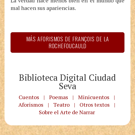
La verdad hace menos bien en el mundo que
mal hacen sus apariencias.
MÁS AFORISMOS DE FRANÇOIS DE LA
ROCHEFOUCAULD
Biblioteca Digital Ciudad
Seva
Cuentos
|
Poemas
|
Minicuentos
|
Aforismos
|
Teatro
|
Otros textos
|
Sobre el Arte de Narrar