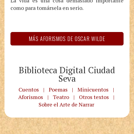
La vida es una cosa demasiado importante
como para tomársela en serio.
MÁS AFORISMOS DE OSCAR WILDE
Biblioteca Digital Ciudad
Seva
Cuentos
|
Poemas
|
Minicuentos
|
Aforismos
|
Teatro
|
Otros textos
|
Sobre el Arte de Narrar