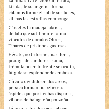
Lámina sirva el cielo al retrato,
Lísida, de su angélica forma;
cálamos forme el sol de sus luces,
sílabas las estrellas componga.
Cárceles tu madeja fabrica,
dédalo que sutilmente forma
vínculos de dorados Ofires,
Tíbares de prisiones gustosas.
Hécate, no triforme, mas llena,
pródiga de candores asoma,
trémula no en tu frente se oculta,
fúlgida su esplendor desemboza.
Círculo dividido en dos arcos,
pérsica forman lid belicosa:
áspides que por flechas disparas,
víboras de halagüeña ponzoña.
Lámparas, tus dos ojos, febeas,