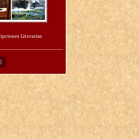
ipciones Literarias
O