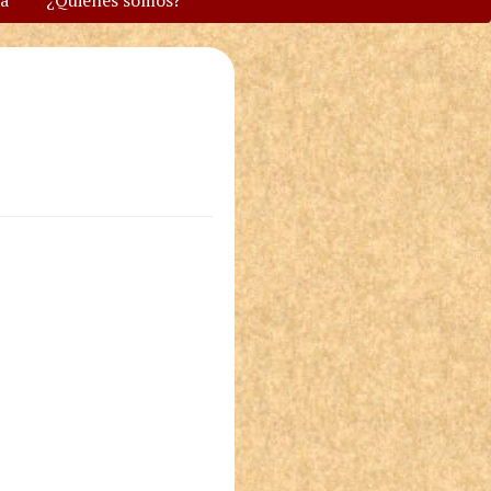
va
¿Quiénes somos?