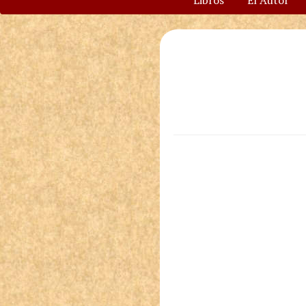
Libros
El Autor