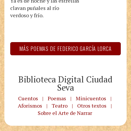
Ya es de noche y las estrellas
clavan puñales al río
verdoso y frío.
MÁS POEMAS DE FEDERICO GARCÍA LORCA
Biblioteca Digital Ciudad
Seva
Cuentos
|
Poemas
|
Minicuentos
|
Aforismos
|
Teatro
|
Otros textos
|
Sobre el Arte de Narrar