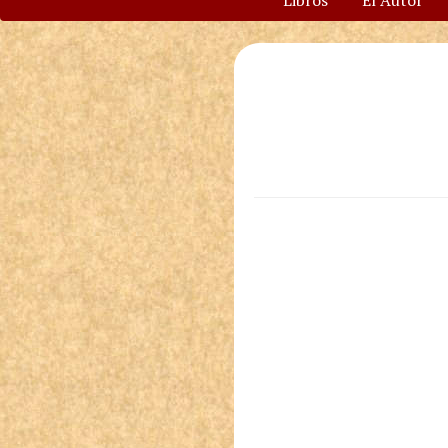
Libros
El Autor