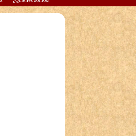
va
¿Quiénes somos?