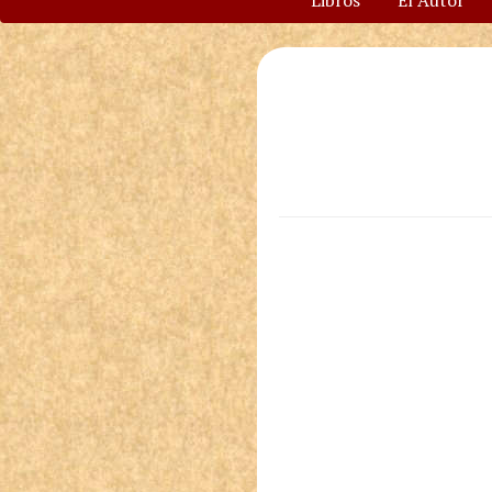
Libros
El Autor