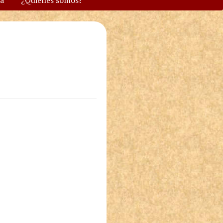
va
¿Quiénes somos?