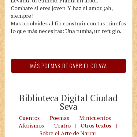
Levanta tu edificio. Planta un árbol.
Combate si eres joven. Y haz el amor, ¡ah,
siempre!
Mas no olvides al fin construir con tus triunfos
lo que más necesitas: Una tumba, un refugio.
MÁS POEMAS DE GABRIEL CELAYA
Biblioteca Digital Ciudad
Seva
Cuentos
|
Poemas
|
Minicuentos
|
Aforismos
|
Teatro
|
Otros textos
|
Sobre el Arte de Narrar