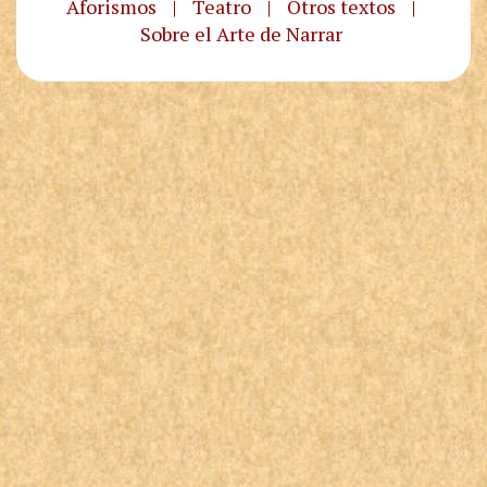
Aforismos
|
Teatro
|
Otros textos
|
Sobre el Arte de Narrar