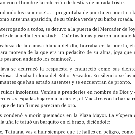
n con el hombre la colección de bestias de mirada triste.
dando los caminos? … —preguntaba de puerta en puerta a la
omo ante una aparición, de su túnica verde y su barba rosada.
errogando a todos, se detuvo a la puerta del Mercader de Joy
viente de aquella tempestad: —Cuántas lunas pasaron andando 
 cabeza de la camisa blanca del día, borraba en la puerta, cl
cara morena de la que era un pedacito de su alma, joya qu
as pasaron andando los caminos?…
clava se acurrucó la respuesta y endureció como sus dient
eriosa. Llenaba la luna del Búho Pescador. En silencio se lavar
mantes que han estado ausentes y se encuentran de pronto.
ruidos insolentes. Venían a prenderles en nombre de Dios y e
ruces y espadas bajaron a la cárcel, el Maestro con la barba ro
s que de tan firmes parecían de oro.
es condenó a morir quemados en la Plaza Mayor. La víspera d
 la uña le tatuó un barquito en el brazo, diciéndole:
e, Tatuana, vas a huir siempre que te halles en peligro, como 