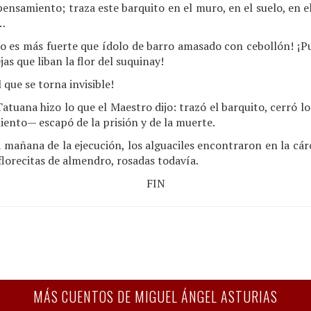
ensamiento; traza este barquito en el muro, en el suelo, en el
e…
o es más fuerte que ídolo de barro amasado con cebollón! ¡
jas que liban la flor del suquinay!
que se torna invisible!
atuana hizo lo que el Maestro dijo: trazó el barquito, cerró lo
ento— escapó de la prisión y de la muerte.
a mañana de la ejecución, los alguaciles encontraron en la cár
florecitas de almendro, rosadas todavía.
FIN
MÁS CUENTOS DE MIGUEL ÁNGEL ASTURIAS