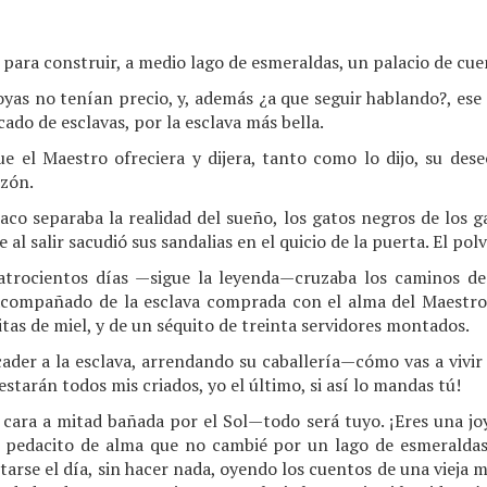
s para construir, a medio lago de esmeraldas, un palacio de cue
oyas no tenían precio, y, además ¿a que seguir hablando?, ese
ado de esclavas, por la esclava más bella.
que el Maestro ofreciera y dijera, tanto como lo dijo, su des
zón.
co separaba la realidad del sueño, los gatos negros de los g
al salir sacudió sus sandalias en el quicio de la puerta. El pol
trocientos días —sigue la leyenda—cruzaba los caminos de l
 acompañado de la esclava comprada con el alma del Maestro, 
itas de miel, y de un séquito de treinta servidores montados.
der a la esclava, arrendando su caballería—cómo vas a vivir e
estarán todos mis criados, yo el último, si así lo mandas tú!
cara a mitad bañada por el Sol—todo será tuyo. ¡Eres una joy
un pedacito de alma que no cambié por un lago de esmerald
ntarse el día, sin hacer nada, oyendo los cuentos de una vieja 