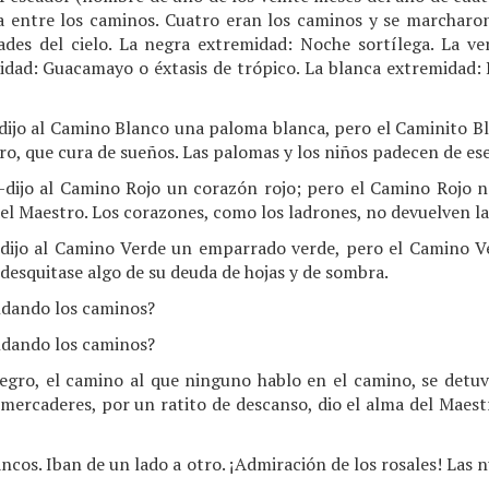
 entre los caminos. Cuatro eran los caminos y se marcharo
ades del cielo. La negra extremidad: Noche sortílega. La 
midad: Guacamayo o éxtasis de trópico. La blanca extremidad: 
jo al Camino Blanco una paloma blanca, pero el Caminito Bl
tro, que cura de sueños. Las palomas y los niños padecen de es
ijo al Camino Rojo un corazón rojo; pero el Camino Rojo no
del Maestro. Los corazones, como los ladrones, no devuelven la
ijo al Camino Verde un emparrado verde, pero el Camino Ve
 desquitase algo de su deuda de hojas y de sombra.
ndando los caminos?
ndando los caminos?
egro, el camino al que ninguno hablo en el camino, se detuvo
s mercaderes, por un ratito de descanso, dio el alma del Maest
ancos. Iban de un lado a otro. ¡Admiración de los rosales! Las