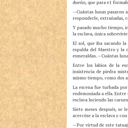
dueño, que para e1 formaba
—Cuántas lunas pasaron an
responderle, extrañadas, c
Y pasado mucho tiempo, int
la esclava, única sobrevi
El sol, que iba sacando la
espalda del Maestro y la 
esmeraldas. —Cuántas lun
Entre los labios de la es
insistencia de piedra mist
mismo tiempo, como dos a
La escena fue turbada por 
endemoniada a ella. Entre c
esclava luciendo las carne
Siete meses después, se l
acercóse a la esclava y con
—Por virtud de este tatuaj