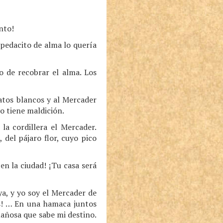
nto!
 pedacito de alma lo quería
eo de recobrar el alma. Los
atos blancos y al Mercader
vo tiene maldición.
a cordillera el Mercader.
del pájaro flor, cuyo pico
n la ciudad! ¡Tu casa será
a, y yo soy el Mercader de
as! … En una hamaca juntos
mañosa que sabe mi destino.