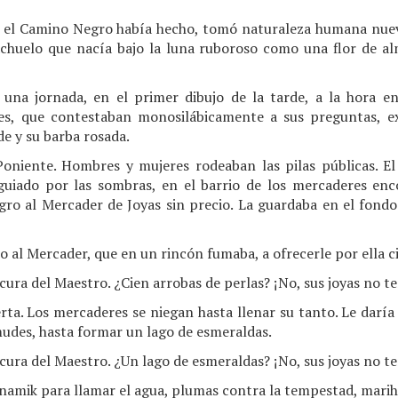
ue el Camino Negro había hecho, tomó naturaleza humana nu
achuelo que nacía bajo la luna ruboroso como una flor de a
 una jornada, en el primer dibujo de la tarde, a la hora e
es, que contestaban monosilábicamente a sus preguntas, 
de y su barba rosada.
 Poniente. Hombres y mujeres rodeaban las pilas públicas. El
guiado por las sombras, en el barrio de los mercaderes en
ro al Mercader de Joyas sin precio. La guardaba en el fondo 
o al Mercader, que en un rincón fumaba, a ofrecerle por ella c
cura del Maestro. ¿Cien arrobas de perlas? ¡No, sus joyas no t
rta. Los mercaderes se niegan hasta llenar su tanto. Le darí
mudes, hasta formar un lago de esmeraldas.
ocura del Maestro. ¿Un lago de esmeraldas? ¡No, sus joyas no t
e namik para llamar el agua, plumas contra la tempestad, mar