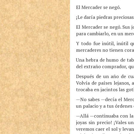
El Mercader se negó.
¡Le daría piedras preciosa
El Mercader se negó. Sus j
para cambiarlo, en un merc
Y todo fue inútil, inútil 
mercaderes no tienen cora
Una hebra de humo de taba
del extraño comprador, que 
Después de un año de cua
Volvía de países lejanos,
trocaba en jacintos las got
—No sabes —decía el Merca
un palacio y a tus órdenes 
—Allá —continuaba con la 
joyas sin precio! ¡Vales 
veremos caer el sol y leva