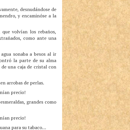
evamente, desnudándose de
lmendro, y encaminóse a la
n que volvían los rebaños,
extrañados, como ante una
 agua sonaba a besos al ir
contró la parte de su alma
de una caja de cristal con
ien arrobas de perlas.
enían precio!
a esmeraldas, grandes como
enían precio!
ihuana para su tabaco…