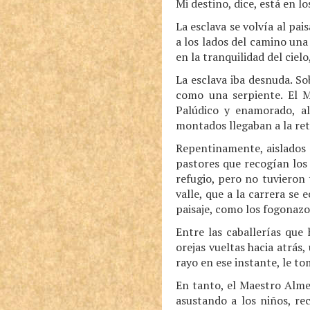
Mi destino, dice, está en lo
La esclava se volvía al pais
a los lados del camino una
en la tranquilidad del cielo
La esclava iba desnuda. So
como una serpiente. El M
Palúdico y enamorado, al
montados llegaban a la ret
Repentinamente, aislados g
pastores que recogían los
refugio, pero no tuvieron 
valle, que a la carrera s
paisaje, como los fogonaz
Entre las caballerías que 
orejas vueltas hacia atrás
rayo en ese instante, le t
En tanto, el Maestro Alme
asustando a los niños, re