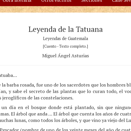
Obra literaria
Otros escritos
Secciones
Calle Se
Leyenda de la Tatuana
Leyendas de Guatemala
[Cuento - Texto completo.]
Miguel Ángel Asturias
Tatuaba…
 la barba rosada, fue uno de los sacerdotes que los hombres b
ían, y sabe el secreto de las plantas que lo curan todo, el vo
 jeroglíficos de las constelaciones.
 un día en el bosque donde está plantado, sin que ningun
smas. El árbol que anda … El árbol que cuenta los años de cuatr
muchas lunas, como todos los árboles, y que vino ya viejo del 
-Pescador (nombre de uno de los veinte meses del año de cuat