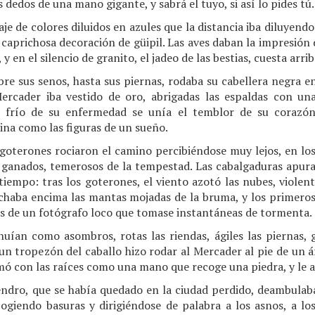
s dedos de una mano gigante, y sabrá el tuyo, si así lo pides tú.
aje de colores diluidos en azules que la distancia iba diluyendo
 caprichosa decoración de güipil. Las aves daban la impresión d
, y en el silencio de granito, el jadeo de las bestias, cuesta a
bre sus senos, hasta sus piernas, rodaba su cabellera negra 
ercader iba vestido de oro, abrigadas las espaldas con un
 frío de su enfermedad se unía el temblor de su corazón.
ina como las figuras de un sueño.
oterones rociaron el camino percibiéndose muy lejos, en los 
 ganados, temerosos de la tempestad. Las cabalgaduras apur
tiempo: tras los goterones, el viento azotó las nubes, violent
e echaba encima las mantas mojadas de la bruma, y los primero
os de un fotógrafo loco que tomase instantáneas de tormenta.
huían como asombros, rotas las riendas, ágiles las piernas, gr
, un tropezón del caballo hizo rodar al Mercader al pie de un á
omó con las raíces como una mano que recoge una piedra, y le a
ndro, que se había quedado en la ciudad perdido, deambulaba
cogiendo basuras y dirigiéndose de palabra a los asnos, a los