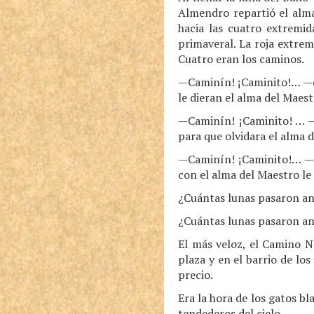
Almendro repartió el alma
hacia las cuatro extremid
primaveral. La roja extre
Cuatro eran los caminos.
—Caminín! ¡Caminito!… —di
le dieran el alma del Maes
—Caminín! ¡Caminito! … —d
para que olvidara el alma 
—Caminín! ¡Caminito!… —d
con el alma del Maestro le
¿Cuántas lunas pasaron a
¿Cuántas lunas pasaron a
El más veloz, el Camino N
plaza y en el barrio de lo
precio.
Era la hora de los gatos bl
tendederos del cielo.