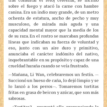
tras consultar el reloj celestial, se inclinó
sobre el fuego y atacó la carne con hambre
canina. Era un indio muy grande, de un metro
ochenta de estatura, ancho de pecho y muy
musculoso, de mirada más aguda y una
capacidad mental mayor que la media de los
de su raza. En el rostro se marcaban profundas
líneas que indicaban su fuerza de voluntad y
eso, junto con un aire duro y primitivo,
anunciaba el carácter indómito del nativo,
inquebrantable en su propósito y capaz de una
crueldad huraña cuando se veía frustrado.
—Mañana, Li Wan, celebraremos un festín. —
Succionó un hueso de caña, lo dejó limpio y se
lo lanzó a los perros—. Tomaremos tortitas
fritas en grasa de beicon y azúcar, que son más
sabrosas.
—¿Tortitas? —preguntó ella, pronunciando la