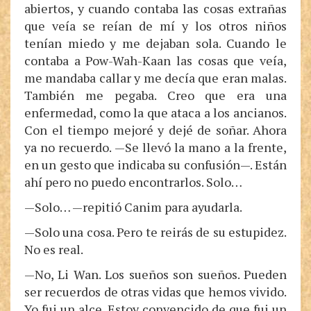
abiertos, y cuando contaba las cosas extrañas
que veía se reían de mí y los otros niños
tenían miedo y me dejaban sola. Cuando le
contaba a Pow-Wah-Kaan las cosas que veía,
me mandaba callar y me decía que eran malas.
También me pegaba. Creo que era una
enfermedad, como la que ataca a los ancianos.
Con el tiempo mejoré y dejé de soñar. Ahora
ya no recuerdo. —Se llevó la mano a la frente,
en un gesto que indicaba su confusión—. Están
ahí pero no puedo encontrarlos. Solo…
—Solo… —repitió Canim para ayudarla.
—Solo una cosa. Pero te reirás de su estupidez.
No es real.
—No, Li Wan. Los sueños son sueños. Pueden
ser recuerdos de otras vidas que hemos vivido.
Yo fui un alce. Estoy convencido de que fui un