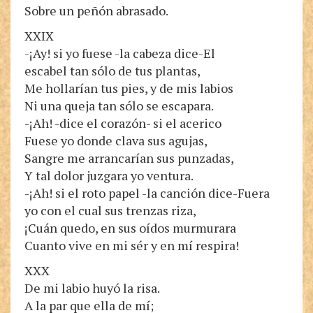
Sobre un peñón abrasado.
XXIX
-¡Ay! si yo fuese -la cabeza dice-El
escabel tan sólo de tus plantas,
Me hollarían tus pies, y de mis labios
Ni una queja tan sólo se escapara.
-¡Ah! -dice el corazón- si el acerico
Fuese yo donde clava sus agujas,
Sangre me arrancarían sus punzadas,
Y tal dolor juzgara yo ventura.
-¡Ah! si el roto papel -la canción dice-Fuera
yo con el cual sus trenzas riza,
¡Cuán quedo, en sus oídos murmurara
Cuanto vive en mi sér y en mí respira!
XXX
De mi labio huyó la risa.
A la par que ella de mí;