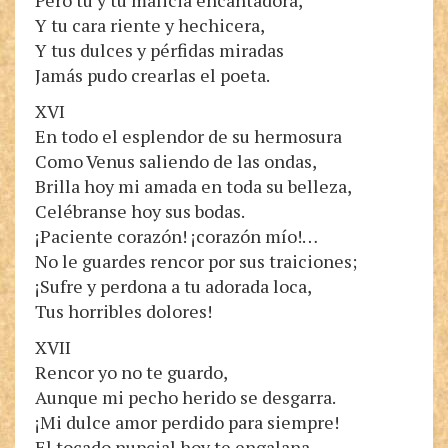
Pero tú y tu malicia encantadora,
Y tu cara riente y hechicera,
Y tus dulces y pérfidas miradas
Jamás pudo crearlas el poeta.
XVI
En todo el esplendor de su hermosura
Como Venus saliendo de las ondas,
Brilla hoy mi amada en toda su belleza,
Celébranse hoy sus bodas.
¡Paciente corazón! ¡corazón mío!…
No le guardes rencor por sus traiciones;
¡Sufre y perdona a tu adorada loca,
Tus horribles dolores!
XVII
Rencor yo no te guardo,
Aunque mi pecho herido se desgarra.
¡Mi dulce amor perdido para siempre!
El tocado nupcial hoy te engalana,