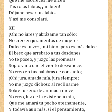
Que me aborreces me dicen
Tus rojos labios, ¡mi bien!
Déjame besar tus labios
Y así me consolaré.
XII
¡Oh! no jures y abrázame tan sólo;
No creo en juramentos de mujeres.
Dulce es tu voz, ¡mi bien! pero es más dulce
El beso que arrebato a tus desdenes.
Yo te poseo, y juzgo las promesas
Soplo vano que el viento desvanece.
Yo creo en tus palabras de consuelo;
¡Oh! jura, amada mía, jura siempre;
Yo me juzgo dichoso al reclinarme
Sobre tu seno de animada nieve;
Yo creo, luz de la existencia mía,
Que me amará tu pecho eternamente,
Y todavía aun más, si el pensamiento,