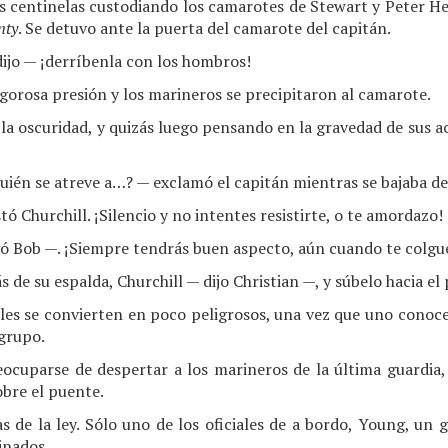
os centinelas custodiando los camarotes de Stewart y Peter H
nty
. Se detuvo ante la puerta del camarote del capitán.
jo — ¡derríbenla con los hombros!
igorosa presión y los marineros se precipitaron al camarote.
la oscuridad, y quizás luego pensando en la gravedad de sus 
ién se atreve a…? — exclamó el capitán mientras se bajaba de 
tó Churchill. ¡Silencio y no intentes resistirte, o te amordazo!
egó Bob —. ¡Siempre tendrás buen aspecto, aún cuando te colg
de su espalda, Churchill — dijo Christian —, y súbelo hacia el
les se convierten en poco peligrosos, una vez que uno conoc
 grupo.
eocuparse de despertar a los marineros de la última guardia,
obre el puente.
s de la ley. Sólo uno de los oficiales de a bordo, Young, un 
inados.