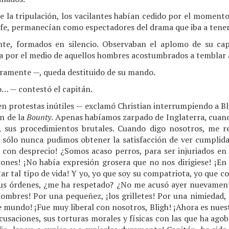
e la tripulación, los vacilantes habían cedido por el momento
 jefe, permanecían como espectadores del drama que iba a tener
te, formados en silencio. Observaban el aplomo de su ca
ta por el medio de aquellos hombres acostumbrados a temblar a
uramente —, queda destituido de su mando.
… — contestó el capitán.
 protestas inútiles — exclamó Christian interrumpiendo a Bl
ón de la
Bounty
. Apenas habíamos zarpado de Inglaterra, cuan
, sus procedimientos brutales. Cuando digo nosotros, me ref
 sólo nunca pudimos obtener la satisfacción de ver cumplid
 con desprecio! ¿Somos acaso perros, para ser injuriados e
rones! ¡No había expresión grosera que no nos dirigiese! ¡En 
r tal tipo de vida! Y yo, yo que soy su compatriota, yo que co
sus órdenes, ¿me ha respetado? ¿No me acusó ayer nuevament
hombres! Por una pequeñez, ¡los grilletes! Por una nimiedad, 
e mundo! ¡Fue muy liberal con nosotros, Bligh! ¡Ahora es nuestr
acusaciones, sus torturas morales y físicas con las que ha agob