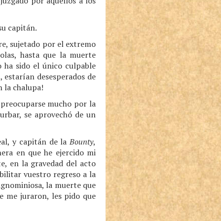
 juzgado por aquéllos a los
su capitán.
e, sujetado por el extremo
olas, hasta que la muerte
 ha sido el único culpable
, estarían desesperados de
n la chalupa!
ó preocuparse mucho por la
turbar, se aprovechó de un
eal, y capitán de la
Bounty
,
nera en que he ejercido mi
, en la gravedad del acto
bilitar vuestro regreso a la
ignominiosa, la muerte que
ue me juraron, les pido que