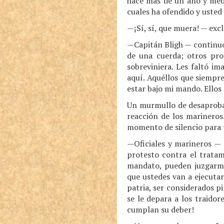
hace más de un año y medio
cuales ha ofendido y usted
—¡Sí, sí, que muera! — ex
—Capitán Bligh — continuó
de una cuerda; otros pro
sobreviniera. Les faltó i
aquí. Aquéllos que siempr
estar bajo mi mando. Ellos 
Un murmullo de desaprobac
reacción de los marineros
momento de silencio para 
—Oficiales y marineros — d
protesto contra el tratam
mandato, pueden juzgarme
que ustedes van a ejecutar.
patria, ser considerados 
se le depara a los traidor
cumplan su deber!