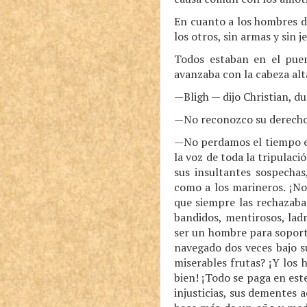
En cuanto a los hombres d
los otros, sin armas y sin
Todos estaban en el puen
avanzaba con la cabeza al
—Bligh — dijo Christian, d
—No reconozco su derecho
—No perdamos el tiempo en
la voz de toda la tripulaci
sus insultantes sospechas
como a los marineros. ¡No
que siempre las rechazaba
bandidos, mentirosos, lad
ser un hombre para soporta
navegado dos veces bajo 
miserables frutas? ¡Y los 
bien! ¡Todo se paga en est
injusticias, sus dementes 