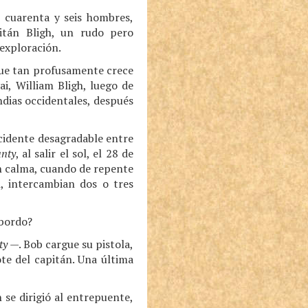
 cuarenta y seis hombres,
itán Bligh, un rudo pero
exploración.
 que tan profusamente crece
i, William Bligh, luego de
ndias occidentales, después
ncidente desagradable entre
nty
, al salir el sol, el 28 de
en calma, cuando de repente
, intercambian dos o tres
 bordo?
ty
—. Bob cargue su pistola,
te del capitán. Una última
se dirigió al entrepuente,