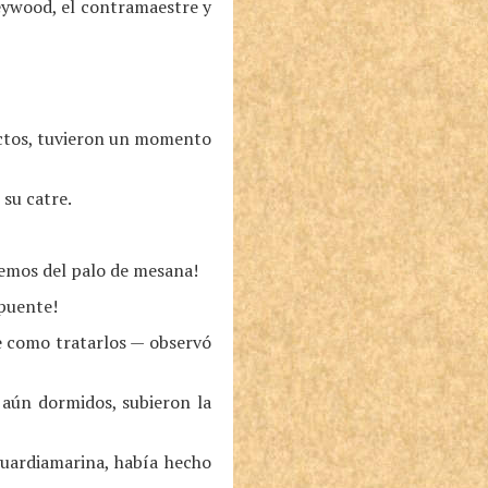
eywood, el contramaestre y
actos, tuvieron un momento
su catre.
uemos del palo de mesana!
 puente!
e como tratarlos — observó
 aún dormidos, subieron la
guardiamarina, había hecho