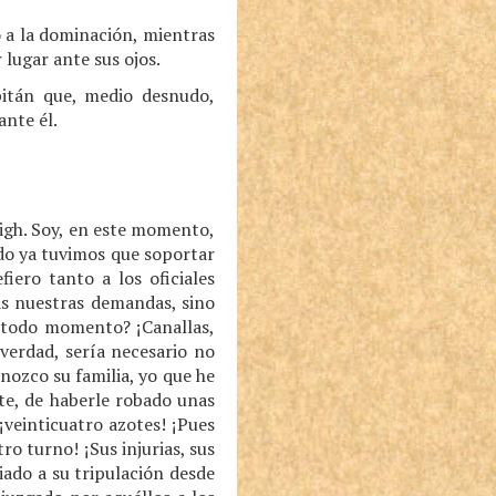
 a la dominación, mientras
 lugar ante sus ojos.
pitán que, medio desnudo,
nte él.
igh. Soy, en este momento,
do ya tuvimos que soportar
iero tanto a los oficiales
as nuestras demandas, sino
n todo momento? ¡Canallas,
verdad, sería necesario no
nozco su familia, yo que he
e, de haberle robado unas
¡veinticuatro azotes! ¡Pues
o turno! ¡Sus injurias, sus
iado a su tripulación desde