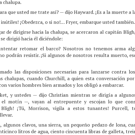
a chalupa.
ara que usted me trate así? — dijo Hayward. ¡Es a la muerte a 
inútiles! ¡Obedezca, o si no!… Fryer, embarque usted también.
gar de dirigirse hacia la chalupa, se acercaron al capitán Bligh
 dirigió hacia él diciéndole:
intentar retomar el barco? Nosotros no tenemos arma algu
o podrán resistir. ¡Si algunos de nosotros resulta muerto, es
omado las disposiciones necesarias para lanzarse contra l
 chalupas, cuando Churchill, a quien esta conversación por 
con varios hombres bien armados y los obligó a embarcar.
ket, y ustedes — dijo Christian mientras se dirigía a algun
el motín —, vayan al entrepuente y escojan lo que consi
Bligh! ¡Tú, Morrison, vigila a estos tunantes! Purcell, 
llevar.
s, algunos clavos, una sierra, un pequeño pedazo de lona, c
icinco litros de agua, ciento cincuenta libras de galleta, trei