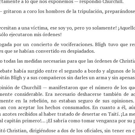
tamente a lo que nos exponemos — respondió Churchill.
 — gritaron a coro los hombres de la tripulación, preparándose
necesitan a una víctima, ese soy yo, pero yo solamente! ¡Aque
ólo ejecutaron mis órdenes!
ogada por un concierto de vociferaciones. Bligh tuvo que re
s que se habían convertido en despiadados.
 todas las medidas necesarias para que las órdenes de Christi
ebate había surgido entre el segundo a bordo y algunos de 
itán Bligh y a sus compañeros sin darles un arma y sin apenas
pinión de Churchill — manifestaron que el número de los q
emente considerable. Era necesario deshacerse también de a
amente en la rebelión, no estaban seguro de sus opiniones
ban con aceptar los hechos consumados. En cuanto a él, aún
 azotes recibidos al haber tratado de desertar en Taití. ¡La me
 al capitán primero!… ¡El sabría como tomar venganza por su
ó Christian, dirigiéndose a dos de los oficiales, sin tener en