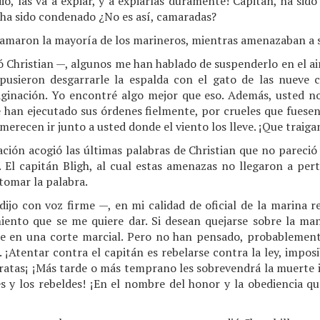
, las va a expiar, y a expiarlas duramente! Capitán, ha sido
 ha sido condenado ¿No es así, camaradas?
clamaron la mayoría de los marineros, mientras amenazaban a 
 Christian —, algunos me han hablado de suspenderlo en el air
pusieron desgarrarle la espalda con el gato de las nueve c
maginación. Yo encontré algo mejor que eso. Además, usted no
e han ejecutado sus órdenes fielmente, por crueles que fuesen
merecen ir junto a usted donde el viento los lleve. ¡Que traiga
ión acogió las últimas palabras de Christian que no pareci
. El capitán Bligh, al cual estas amenazas no llegaron a per
tomar la palabra.
ijo con voz firme —, en mi calidad de oficial de la marina r
iento que se me quiere dar. Si desean quejarse sobre la ma
 en una corte marcial. Pero no han pensado, probablemente
 ¡Atentar contra el capitán es rebelarse contra la ley, imposi
piratas¡ ¡Más tarde o más temprano les sobrevendrá la muerte 
es y los rebeldes! ¡En el nombre del honor y la obediencia q