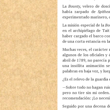
La
Bounty
, velero de dos
había zarpado de
Spithe
experimentado marinero, q
La misión especial de la
Bo
en el archipiélago de Tai
haber cargado el barco con
de una corta estancia en la
Muchas veces, el carácter 
algunos de los oficiales y
abril de 1789, no parecía 
una insólita animación s
palabras en baja voz, y lu
¿Es el relevo de la guardi
—Sobre todo no hagan ruido
pero no tire sin mi orden
recomendación: ¡Lo necesi
Seguido por una decena de