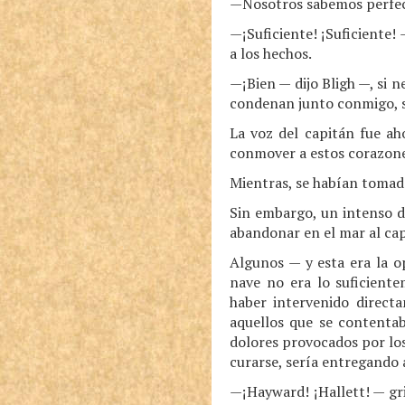
—Nosotros sabemos perfec
—¡Suficiente! ¡Suficiente!
a los hechos.
—¡Bien — dijo Bligh —, si 
condenan junto conmigo, s
La voz del capitán fue ah
conmover a estos corazone
Mientras, se habían tomado
Sin embargo, un intenso d
abandonar en el mar al cap
Algunos — y esta era la o
nave no era lo suficient
haber intervenido direct
aquellos que se contenta
dolores provocados por los
curarse, sería entregando
—¡Hayward! ¡Hallett! — grit