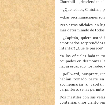
Churchill —, desciendan a l
—¿Que le hice, Christian, p
—¡Las recriminaciones son 
Pero estos oficiales, en lu
más determinado de todos se
—¿Capitán, quiere usted 
amotinados sorprendidos n
intentar! ¿Qué le parece?
Ya los oficiales habían t
ocupados en desmontar las
había escapado, los rodeó 
—¡Millward, Muspratt, Bir
habían tomado parte en 
acompañarán al capitán 
carpintero. Se las permito 
Dos mástiles con sus vela
contenían unos ciento veint