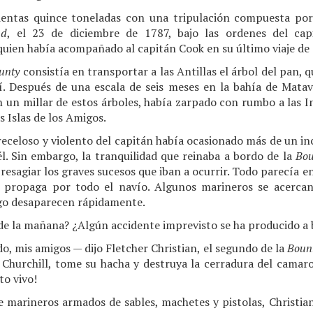
cientas quince toneladas con una tripulación compuesta por
ad
, el 23 de diciembre de 1787, bajo las ordenes del cap
uien había acompañado al capitán Cook en su último viaje de 
unty
consistía en transportar a las Antillas el árbol del pan,
tí. Después de una escala de seis meses en la bahía de Matava
 un millar de estos árboles, había zarpado con rumbo a las I
s Islas de los Amigos.
receloso y violento del capitán había ocasionado más de un i
 él. Sin embargo, la tranquilidad que reinaba a bordo de la
Bou
presagiar los graves sucesos que iban a ocurrir. Todo parecía 
e propaga por todo el navío. Algunos marineros se acercan
ego desaparecen rápidamente.
a de la mañana? ¿Algún accidente imprevisto se ha producido a
, mis amigos — dijo Fletcher Christian, el segundo de la
Boun
. Churchill, tome su hacha y destruya la cerradura del camaro
to vivo!
 marineros armados de sables, machetes y pistolas, Christian 