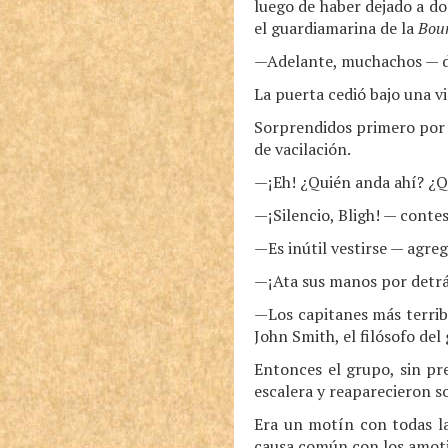
luego de haber dejado a d
el guardiamarina de la
Bou
—Adelante, muchachos — di
La puerta cedió bajo una v
Sorprendidos primero por 
de vacilación.
—¡Eh! ¿Quién anda ahí? ¿Qu
—¡Silencio, Bligh! — contes
—Es inútil vestirse — agr
—¡Ata sus manos por detrás 
—Los capitanes más terrib
John Smith, el filósofo del
Entonces el grupo, sin pr
escalera y reaparecieron s
Era un motín con todas la
causa común con los amot