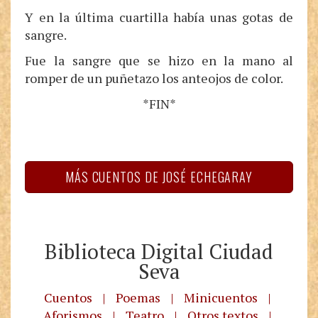
Y en la última cuartilla había unas gotas de
sangre.
Fue la sangre que se hizo en la mano al
romper de un puñetazo los anteojos de color.
*FIN*
MÁS CUENTOS DE JOSÉ ECHEGARAY
Biblioteca Digital Ciudad
Seva
Cuentos
|
Poemas
|
Minicuentos
|
Aforismos
|
Teatro
|
Otros textos
|