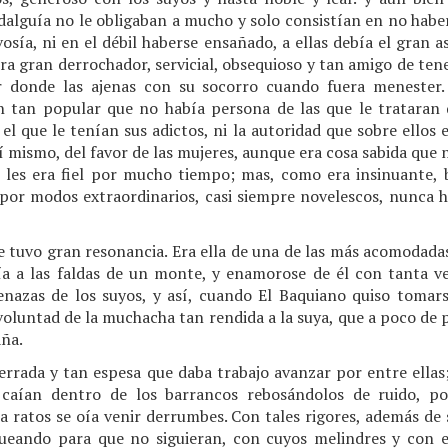
idalguía no le obligaban a mucho y solo consistían en no hab
vosía, ni en el débil haberse ensañado, a ellas debía el gran 
a gran derrochador, servicial, obsequioso y tan amigo de tener
r donde las ajenas con su socorro cuando fuera menester.
an tan popular que no había persona de las que le trataran 
el que le tenían sus adictos, ni la autoridad que sobre ellos ej
así mismo, del favor de las mujeres, aunque era cosa sabida que
i les era fiel por mucho tiempo; mas, como era insinuante
 por modos extraordinarios, casi siempre novelescos, nunca h
e tuvo gran resonancia. Era ella de una de las más acomodada
ía a las faldas de un monte, y enamorose de él con tanta v
enazas de los suyos, y así, cuando El Baquiano quiso tomar
oluntad de la muchacha tan rendida a la suya, que a poco de p
aña.
cerrada y tan espesa que daba trabajo avanzar por entre ellas
aían dentro de los barrancos rebosándolos de ruido, por
 a ratos se oía venir derrumbes. Con tales rigores, además de 
queando para que no siguieran, con cuyos melindres y con e