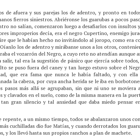
los de afuera y sus parejas los de adentro, y pronto en tod
manos fierros siniestros. Abriéronse los guarubas a pocos pas
tro no salían, comenzaron luego a desafiarlos con insultos y 
res improperios decía, era el negro Cupertino, enemigo jurad
ire que le habían hecho no invitándolo al joropo, como era co
íanlo los de adentro y mirábanse unos a los otros, conteniendo
ntraba el vozarrón del Negro, a cuyo reto no atendían aunque 
a salir, tal era la sugestión de pánico que ejercía sobre todo
alto se puso fuera del caney y tan luego estuvo sobre el Neg
idad, que era fama que nunca le había faltado, y con ella
ada la cabeza, por cuya ancha herida se le iba en borbotones
s pasos más allá se agrupaban, sin que ni uno se moviera a
 y clavados en el suelo, como de la misma manera en la puert
 tan gran silencio y tal ansiedad que daba miedo pensar e
de repente, a un mismo tiempo, todos se abalanzaron unos cont
más cuchilladas dio fue Matías, y cuando derrotados los guar
s, y los llevó hasta sus propios ranchos a plan de machete.