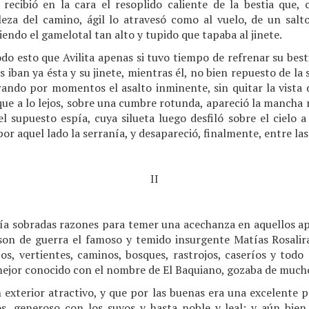
e recibió en la cara el resoplido caliente de la bestia que,
eza del camino, ágil lo atravesó como al vuelo, de un salt
endo el gamelotal tan alto y tupido que tapaba al jinete.
do esto que Avilita apenas si tuvo tiempo de refrenar su best
os iban ya ésta y su jinete, mientras él, no bien repuesto de l
erando por momentos el asalto inminente, sin quitar la vista 
que a lo lejos, sobre una cumbre rotunda, apareció la mancha ro
l supuesto espía, cuya silueta luego desfiló sobre el cielo a
r aquel lado la serranía, y desapareció, finalmente, entre las
II
enía sobradas razones para temer una acechanza en aquellos a
on de guerra el famoso y temido insurgente Matías Rosalir
os, vertientes, caminos, bosques, rastrojos, caseríos y todo
 mejor conocido con el nombre de El Baquiano, gozaba de mucho
 exterior atractivo, y que por las buenas era una excelente p
s, generoso con los suyos y hasta noble y leal: y aún bien