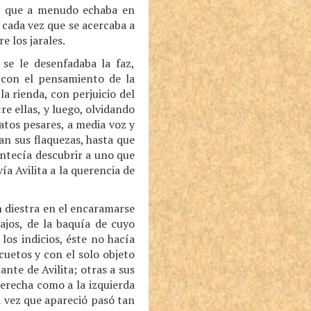
das que a menudo echaba en
 cada vez que se acercaba a
 los jarales.
se le desenfadaba la faz,
 con el pensamiento de la
a rienda, con perjuicio del
re ellas, y luego, olvidando
atos pesares, a media voz y
an sus flaquezas, hasta que
ontecía descubrir a uno que
a Avilita a la querencia de
n diestra en el encaramarse
ajos, de la baquía de cuyo
los indicios, éste no hacía
uetos y con el solo objeto
ante de Avilita; otras a sus
erecha como a la izquierda
a vez que apareció pasó tan