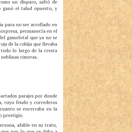
 como un disparo, saltó de
o ganó el talud opuesto, y
ia para no ser arrollado en
a sorpresa, permanecía en el
del gamelotal que ya no se
ja de la cobija que llevaba
 todo lo largo de la cresta
 neblinas cimeras.
partados parajes por donde
a, cuyo feudo y correderos
 cuanto se encerraba en la
 prestigio.
ersona, afable en su trato,
 que por lo que se daba a