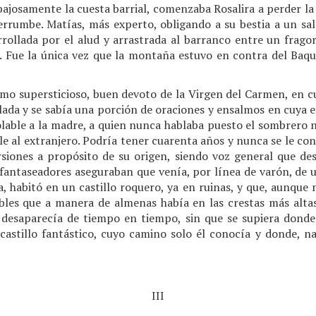
bajosamente la cuesta barrial, comenzaba Rosalira a perder la 
rrumbe. Matías, más experto, obligando a su bestia a un sa
arrollada por el alud y arrastrada al barranco entre un frag
. Fue la única vez que la montaña estuvo en contra del Baqu
emo supersticioso, buen devoto de la Virgen del Carmen, en
da y se sabía una porción de oraciones y ensalmos en cuya efic
lable a la madre, a quien nunca hablaba puesto el sombrero ni
le al extranjero. Podría tener cuarenta años y nunca se le con
rsiones a propósito de su origen, siendo voz general que d
 fantaseadores aseguraban que venía, por línea de varón, de
, habitó en un castillo roquero, ya en ruinas, y que, aunque na
ibles que a manera de almenas había en las crestas más altas 
desaparecía de tiempo en tiempo, sin que se supiera donde
castillo fantástico, cuyo camino solo él conocía y donde, n
III