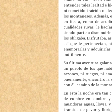
entender tales lealtad e h
ni cometido traición o ale
los montañeses. Además, er
en fiesta, como de acudi
cualidades suyas, le hací
siendo parte a disminuirle 
los obligaba. Disfrutaba, 
así que le pertenecían, n
enamorarlas y adquirirías
inútilmente.
Su última aventura galant
un pueblo de los que hab
razones, ni ruegos, ni am
buenamente, encontró la v
con él, camino de la mont
En ésta la noche era tan 
de cumbre en cumbre y c
mugidoras aguas, llovía, y
transida de pavor y llori