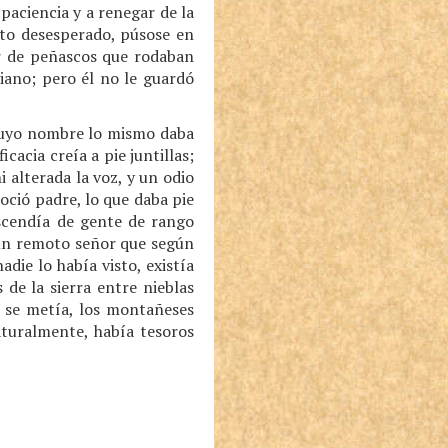
paciencia y a renegar de la
lto desesperado, púsose en
or de peñascos que rodaban
iano; pero él no le guardó
 cuyo nombre lo mismo daba
acia creía a pie juntillas;
 alterada la voz, y un odio
oció padre, lo que daba pie
escendía de gente de rango
 un remoto señor que según
die lo había visto, existía
de la sierra entre nieblas
 se metía, los montañeses
aturalmente, había tesoros