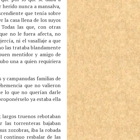
er herido nunca a mansalva,
ascendiente que tenía sobre
 la casa llena de los suyos
 Todas las que, con otras
que no le fuera afecta, no
ercía, ni el vasallaje a que
 no las trataba blandamente
, buen mentidor y amigo de
ubo una a quien requiriera
s y campanudas familias de
ehemencia que no valieron
se lo que no querían darle
roponérselo ya estaba ella
; largos truenos rebotaban
 las torrenteras bajaban
sus zozobras, iba la robada
l continuo resbalar de las