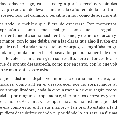
las todas consigo, cual se colegía por las recelosas mira
ativa precaución de llevar la mano a la cañonera de la montura,
 sospechoso del camino, o percibía rumor como de acecho entre
iba todo lo mohíno que fuera de esperarse. Por momentos 
xpresión de complacencia maligna, como quien se regodea
contentamiento subía hasta entusiasmo, y dejando el arzón y l
as manos, con lo que dejaba ver a las claras que algo llevaba ent
que le traía el andar por aquellas escarpas, se engolfaba en gr
andariega mula concertar el paso a lo que buenamente le dier
lla le volviera en sí con gran sobresalto. Pero entonces le ac
 que de pronto desaparecía, como por encanto, con lo que volví
io se mantenía sobre aviso.
 lo que la distancia dejaba ver, montado en una mula blanca, ta
iscales, como ágil en el desaparecer por no sospechados at
oco tranquilizadora, dada la circunstancia de que según todos 
daba por ninguno propiamente, sino por los arrezafes y veric
el sendero. Así, unas veces aparecía a buena distancia por del
e era como estar entre sus manos; y tan pronto estaba a la d
pudiera descubrirse cuándo ni por dónde lo cruzara. La últim