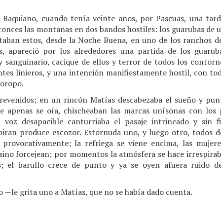
 Baquiano, cuando tenía veinte años, por Pascuas, una tar
onces las montañas en dos bandos hostiles: los guarubas de un 
estaban estos, desde la Noche Buena, en uno de los ranchos de
s, apareció por los alrededores una partida de los guaruba
y sanguinario, cacique de ellos y terror de todos los contorn
entes linieros, y una intención manifiestamente hostil, con to
joropo.
revenidos; en un rincón Matías descabezaba el sueño y punt
 apenas se oía, chischeaban las marcas unísonas con los pi
a voz desapacible canturriaba el pasaje intrincado y sin
piran produce escozor. Estornuda uno, y luego otro, todos de
 provocativamente; la refriega se viene encima, las mujere
ino forcejean; por momentos la atmósfera se hace irrespirabl
s; el barullo crece de punto y ya se oyen afuera ruido d
 —le grita uno a Matías, que no se había dado cuenta.