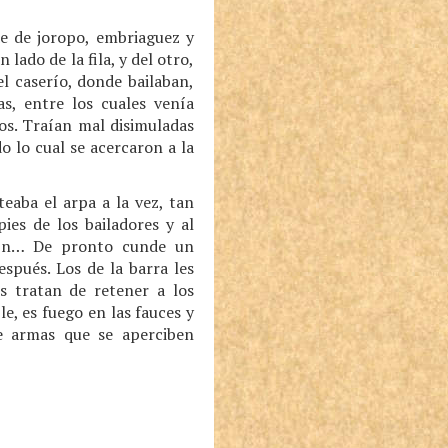
de de joropo, embriaguez y
lado de la fila, y del otro,
l caserío, donde bailaban,
s, entre los cuales venía
os. Traían mal disimuladas
do lo cual se acercaron a la
eaba el arpa a la vez, tan
es de los bailadores y al
 fin… De pronto cunde un
spués. Los de la barra les
s tratan de retener a los
e, es fuego en las fauces y
e armas que se aperciben