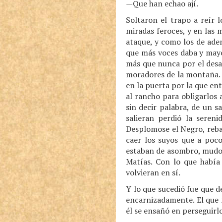
—Que han echao ají.
Soltaron el trapo a reír 
miradas feroces, y en las 
ataque, y como los de aden
que más voces daba y mayo
más que nunca por el desa
moradores de la montaña. O
en la puerta por la que e
al rancho para obligarlos 
sin decir palabra, de un s
salieran perdió la seren
Desplomose el Negro, reban
caer los suyos que a poco
estaban de asombro, mudos
Matías. Con lo que había
volvieran en sí.
Y lo que sucedió fue que 
encarnizadamente. El que 
él se ensañó en perseguirlo