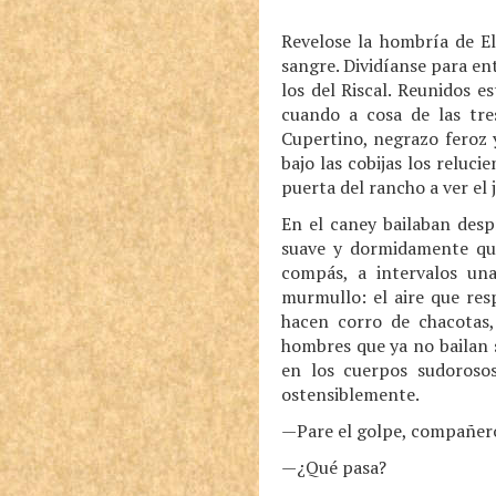
Revelose la hombría de El
sangre. Dividíanse para ent
los del Riscal. Reunidos 
cuando a cosa de las tre
Cupertino, negrazo feroz 
bajo las cobijas los reluci
puerta del rancho a ver el 
En el caney bailaban desp
suave y dormidamente que
compás, a intervalos un
murmullo: el aire que res
hacen corro de chacotas,
hombres que ya no bailan s
en los cuerpos sudoroso
ostensiblemente.
—Pare el golpe, compañero
—¿Qué pasa?