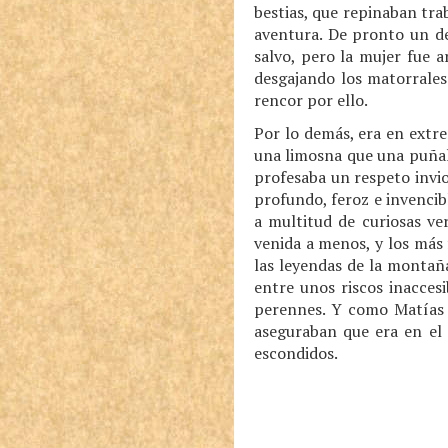
bestias, que repinaban tra
aventura. De pronto un de
salvo, pero la mujer fue 
desgajando los matorrales
rencor por ello.
Por lo demás, era en extr
una limosna que una puñala
profesaba un respeto invio
profundo, feroz e invencib
a multitud de curiosas ve
venida a menos, y los más
las leyendas de la montaña
entre unos riscos inacces
perennes. Y como Matías 
aseguraban que era en el 
escondidos.