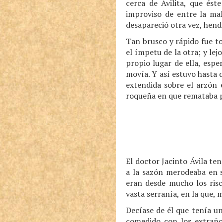
cerca de Avilita, que ést
improviso de entre la mal
desapareció otra vez, hendi
Tan brusco y rápido fue to
el ímpetu de la otra; y lej
propio lugar de ella, esp
movía. Y así estuvo hasta 
extendida sobre el arzón e
roqueña en que remataba po
El doctor Jacinto Ávila t
a la sazón merodeaba en s
eran desde mucho los risc
vasta serranía, en la que,
Decíase de él que tenía un
comedido con los extraño